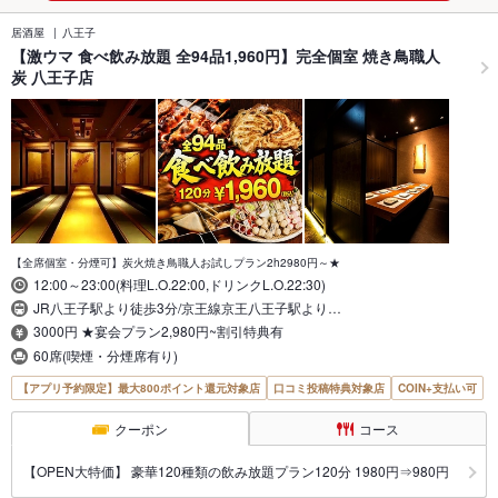
居酒屋
八王子
【激ウマ 食べ飲み放題 全94品1,960円】完全個室 焼き鳥職人
炭 八王子店
【全席個室・分煙可】炭火焼き鳥職人お試しプラン2h2980円～★
12:00～23:00(料理L.O.22:00,ドリンクL.O.22:30)
JR八王子駅より徒歩3分/京王線京王八王子駅より…
3000円 ★宴会プラン2,980円~割引特典有
60席(喫煙・分煙席有り)
【アプリ予約限定】最大800ポイント還元対象店
口コミ投稿特典対象店
COIN+支払い可
クーポン
コース
【OPEN大特価】 豪華120種類の飲み放題プラン120分 1980円⇒980円