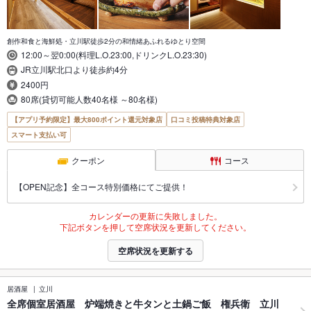
創作和食と海鮮処・立川駅徒歩2分の和情緒あふれるゆとり空間
12:00～翌0:00(料理L.O.23:00,ドリンクL.O.23:30)
JR立川駅北口より徒歩約4分
2400円
80席(貸切可能人数40名様 ～80名様)
【アプリ予約限定】最大800ポイント還元対象店
口コミ投稿特典対象店
スマート支払い可
クーポン
コース
【OPEN記念】全コース特別価格にてご提供！
カレンダーの更新に失敗しました。
下記ボタンを押して空席状況を更新してください。
空席状況を更新する
居酒屋
立川
全席個室居酒屋 炉端焼きと牛タンと土鍋ご飯 権兵衛 立川