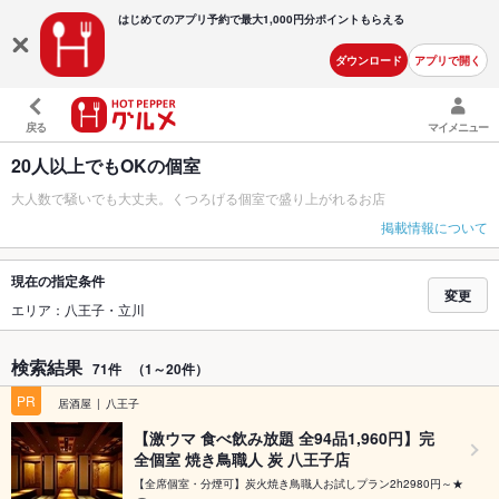
はじめてのアプリ予約で最大
1,000円分ポイントもらえる
ダウンロード
アプリで開く
戻る
マイメニュー
20人以上でもOKの個室
大人数で騒いでも大丈夫。くつろげる個室で盛り上がれるお店
掲載情報について
現在の指定条件
変更
エリア：八王子・立川
検索結果
71件
（1～20件）
PR
居酒屋
八王子
【激ウマ 食べ飲み放題 全94品1,960円】完
全個室 焼き鳥職人 炭 八王子店
【全席個室・分煙可】炭火焼き鳥職人お試しプラン2h2980円～★