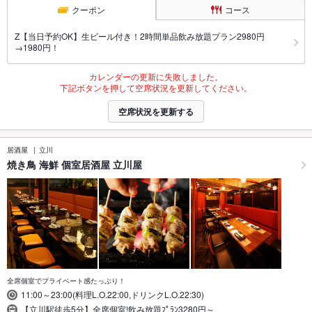
クーポン
コース
Z【当日予約OK】生ビール付き！2時間単品飲み放題プラン2980円
→1980円！
カレンダーの更新に失敗しました。
下記ボタンを押して空席状況を更新してください。
空席状況を更新する
居酒屋
立川
焼き鳥 海鮮 個室居酒屋 立川屋
全席個室でプライベート感たっぷり！
11:00～23:00(料理L.O.22:00,ドリンクL.O.22:30)
【立川駅徒歩5分】全席個室!飲み放題ﾌﾟﾗﾝ3280円～