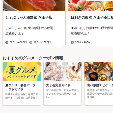
しゃぶしゃぶ温野菜 八王子店
目利きの銀次 八王子南口
しゃぶしゃぶ 肉 食べ放題 飲み放題…
★ゆったりお得★WEB予約限
居酒屋/八王子
居酒屋/八王子
3001～4000円
1001～1500円
3001～4000円
おすすめのグルメ・クーポン情報
夏グルメ・宴会パーフ
女子会完全ガイド
食べ放題ナビゲー
ェクトガイド
女子会向けサービスが充実し
焼肉食べ放題やスイー
ているお得なお店がいっぱ
放題など食べ放題お店
幹事さんのお店探しを強力サ
い！
決定版！
ポート！お店探しの決定版！