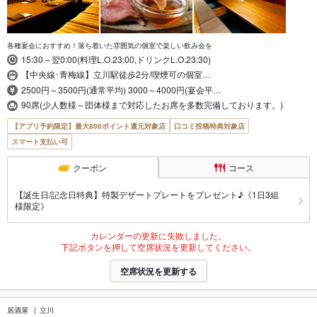
各種宴会におすすめ！落ち着いた雰囲気の個室で楽しい飲み会を
15:30～翌0:00(料理L.O.23:00,ドリンクL.O.23:30)
【中央線･青梅線】立川駅徒歩2分/喫煙可の個室…
2500円～3500円(通常平均) 3000～4000円(宴会平…
90席(少人数様～団体様まで対応したお席を多数完備しております。)
【アプリ予約限定】最大800ポイント還元対象店
口コミ投稿特典対象店
スマート支払い可
クーポン
コース
【誕生日/記念日特典】特製デザートプレートをプレゼント♪《1日3組
様限定》
カレンダーの更新に失敗しました。
下記ボタンを押して空席状況を更新してください。
空席状況を更新する
居酒屋
立川