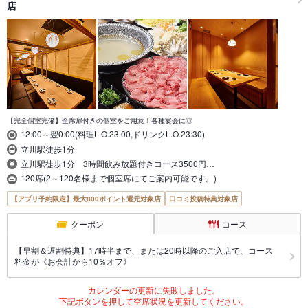
店
【完全個室完備】全席扉付きの個室をご用意！各種宴会に◎
12:00～翌0:00(料理L.O.23:00,ドリンクL.O.23:30)
立川駅徒歩1分
立川駅徒歩1分 3時間飲み放題付きコース3500円…
120席(2～120名様まで個室席にてご案内可能です。)
【アプリ予約限定】最大800ポイント還元対象店
口コミ投稿特典対象店
クーポン
コース
【早割＆遅割特典】17時半まで、または20時以降のご入店で、コース
料金が《お会計から10％オフ》
カレンダーの更新に失敗しました。
下記ボタンを押して空席状況を更新してください。