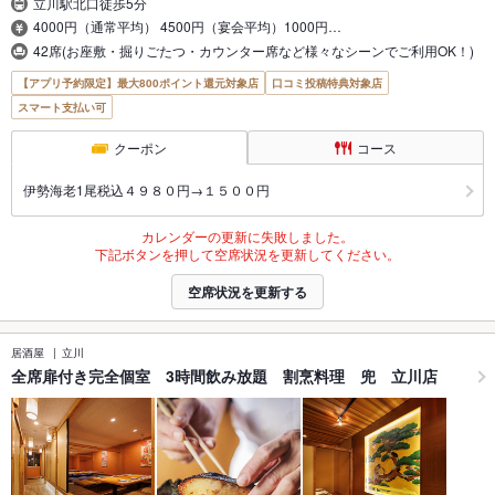
立川駅北口徒歩5分
4000円（通常平均） 4500円（宴会平均）1000円…
42席(お座敷・掘りごたつ・カウンター席など様々なシーンでご利用OK！)
【アプリ予約限定】最大800ポイント還元対象店
口コミ投稿特典対象店
スマート支払い可
クーポン
コース
伊勢海老1尾税込４９８０円→１５００円
カレンダーの更新に失敗しました。
下記ボタンを押して空席状況を更新してください。
空席状況を更新する
居酒屋
立川
全席扉付き完全個室 3時間飲み放題 割烹料理 兜 立川店