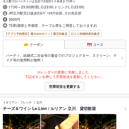
大人数でのパーティーは当店で♪貸切５０名様までOK☆
17:00～23:30(料理L.O.23:00,ドリンクL.O.23:00)
JR立川駅北口徒歩2分/ﾋﾞｯｸｶﾒﾗ右折､その先左折
3500円
75席(個室と半個室、テーブル席をご用意しております♪)
【アプリ予約限定】最大800ポイント還元対象店
口コミ投稿特典対象店
クーポン
コース
パーティ、結婚式二次会等の宴会でのプロジェクター、スクリーン、マ
イク等の使用料が無料！
カレンダーの更新に失敗しました。
下記ボタンを押して空席状況を更新してください。
空席状況を更新する
イタリアン・フレンチ
立川
チーズ＆ワイン Le.Lien / ルリアン 立川 貸切歓迎