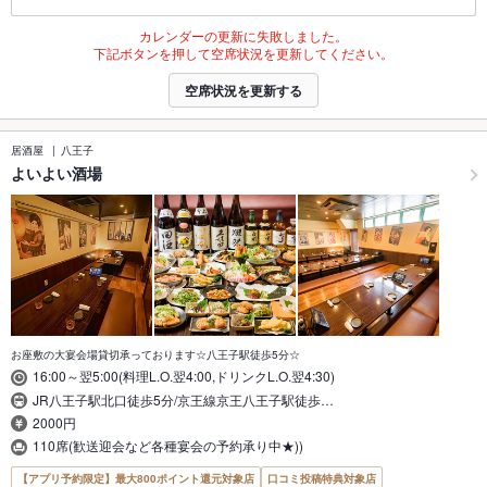
カレンダーの更新に失敗しました。
下記ボタンを押して空席状況を更新してください。
空席状況を更新する
居酒屋
八王子
よいよい酒場
お座敷の大宴会場貸切承っております☆八王子駅徒歩5分☆
16:00～翌5:00(料理L.O.翌4:00,ドリンクL.O.翌4:30)
JR八王子駅北口徒歩5分/京王線京王八王子駅徒歩…
2000円
110席(歓送迎会など各種宴会の予約承り中★))
【アプリ予約限定】最大800ポイント還元対象店
口コミ投稿特典対象店