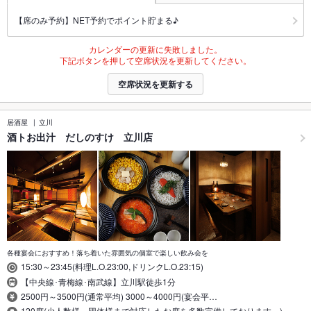
【席のみ予約】NET予約でポイント貯まる♪
カレンダーの更新に失敗しました。
下記ボタンを押して空席状況を更新してください。
空席状況を更新する
居酒屋
立川
酒トお出汁 だしのすけ 立川店
各種宴会におすすめ！落ち着いた雰囲気の個室で楽しい飲み会を
15:30～23:45(料理L.O.23:00,ドリンクL.O.23:15)
【中央線･青梅線･南武線】立川駅徒歩1分
2500円～3500円(通常平均) 3000～4000円(宴会平…
120席(少人数様～団体様まで対応したお席を多数完備しております。)