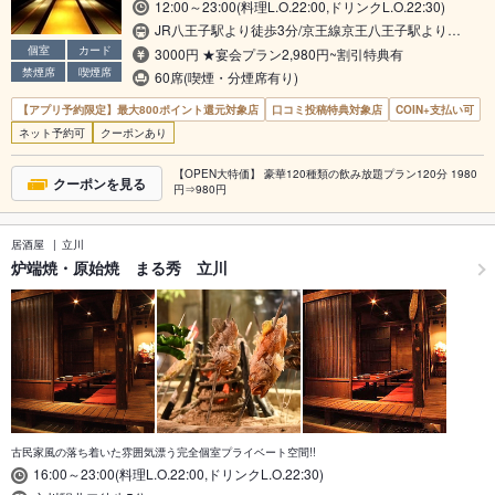
12:00～23:00(料理L.O.22:00,ドリンクL.O.22:30)
JR八王子駅より徒歩3分/京王線京王八王子駅より…
個室
カード
3000円 ★宴会プラン2,980円~割引特典有
禁煙席
喫煙席
60席(喫煙・分煙席有り)
【アプリ予約限定】最大800ポイント還元対象店
口コミ投稿特典対象店
COIN+支払い可
ネット予約可
クーポンあり
【OPEN大特価】 豪華120種類の飲み放題プラン120分 1980
クーポンを見る
円⇒980円
居酒屋
立川
炉端焼・原始焼 まる秀 立川
古民家風の落ち着いた雰囲気漂う完全個室プライベート空間!!
16:00～23:00(料理L.O.22:00,ドリンクL.O.22:30)