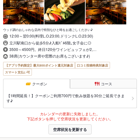
ウッド調のおしゃれな店内で特別なひと時をお過ごしください♪
12:00～翌0:00(料理L.O.23:00,ドリンクL.O.23:30)
立川駅南口から徒歩5分♪入船ﾋﾞﾙ6階｡女子会に◎
3500～4500円。終日120分ワインビュッフェが2,…
38席(カウンター席や窓際のお席もございます♪)
【アプリ予約限定】最大800ポイント還元対象店
口コミ投稿特典対象店
スマート支払い可
クーポン
コース
【1時間延長！】クーポンご利用700円で飲み放題を30分ご延長できま
す♪
カレンダーの更新に失敗しました。
下記ボタンを押して空席状況を更新してください。
空席状況を更新する