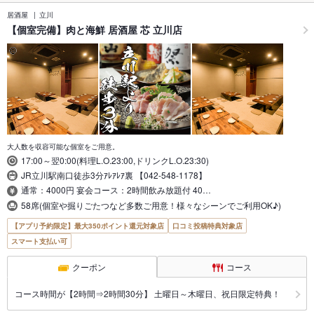
居酒屋
立川
【個室完備】肉と海鮮 居酒屋 芯 立川店
大人数を収容可能な個室をご用意。
17:00～翌0:00(料理L.O.23:00,ドリンクL.O.23:30)
JR立川駅南口徒歩3分ｱﾚｱﾚｱ裏 【042-548-1178】
通常：4000円 宴会コース：2時間飲み放題付 40…
58席(個室や掘りごたつなど多数ご用意！様々なシーンでご利用OK♪)
【アプリ予約限定】最大350ポイント還元対象店
口コミ投稿特典対象店
スマート支払い可
クーポン
コース
コース時間が【2時間⇒2時間30分】 土曜日～木曜日、祝日限定特典！