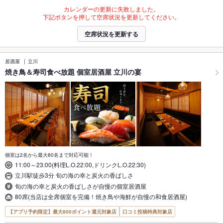
カレンダーの更新に失敗しました。
下記ボタンを押して空席状況を更新してください。
空席状況を更新する
居酒屋
立川
焼き鳥＆寿司食べ放題 個室居酒屋 立川の宴
個室は2名から最大80名まで対応可能！
11:00～23:00(料理L.O.22:00,ドリンクL.O.22:30)
立川駅徒歩3分 旬の海の幸と炭火の香ばしさ
旬の海の幸と炭火の香ばしさが自慢の個室居酒屋
80席(当店は全席個室を完備！焼き鳥や海鮮が自慢の和食居酒屋)
【アプリ予約限定】最大800ポイント還元対象店
口コミ投稿特典対象店