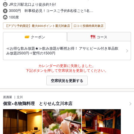
JR立川駅北口より徒歩約1分!
3000円 幹事様必見！コースご予約8名様ごと1名…
100席
【アプリ予約限定】最大800ポイント還元対象店
口コミ投稿特典対象店
クーポン
コース
≪お得な飲み放題★≫飲み放題が断然お得！ アサヒビール付き単品飲
み放題2500円⇒驚愕の1500円
カレンダーの更新に失敗しました。
下記ボタンを押して空席状況を更新してください。
空席状況を更新する
居酒屋
立川
個室×名物鶏料理 とりせん立川本店