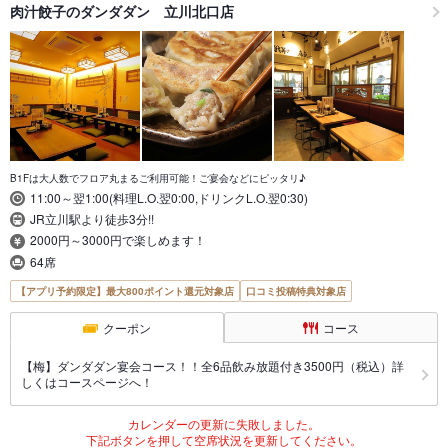
肉汁餃子のダンダダン 立川北口店
B1Fは大人数でフロア丸まるご利用可能！ご宴会などにピッタリ♪
11:00～翌1:00(料理L.O.翌0:00,ドリンクL.O.翌0:30)
JR立川駅より徒歩3分!!
2000円～3000円で楽しめます！
64席
【アプリ予約限定】最大800ポイント還元対象店
口コミ投稿特典対象店
クーポン
コース
【梅】ダンダダン宴会コース！！全6品飲み放題付き3500円（税込）詳
しくはコースページへ！
カレンダーの更新に失敗しました。
下記ボタンを押して空席状況を更新してください。