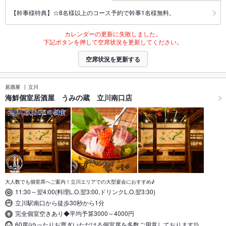
【幹事様特典】☆8名様以上のコース予約で幹事1名様無料。
カレンダーの更新に失敗しました。
下記ボタンを押して空席状況を更新してください。
空席状況を更新する
居酒屋
立川
海鮮個室居酒屋 うみの蔵 立川南口店
大人数でも個室席へご案内！立川エリアでの大型宴会におすすめ♪
11:30～翌4:00(料理L.O.翌3:00,ドリンクL.O.翌3:30)
立川駅南口から徒歩30秒から1分
完全個室空きあり◆平均予算3000～4000円
60席(ゆったりお寛ぎいただける個室席を多数ご用意しております!!)