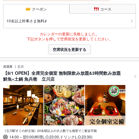
クーポン
コース
10名以上幹事さま無料♪
カレンダーの更新に失敗しました。
下記ボタンを押して空席状況を更新してください。
空席状況を更新する
居酒屋
立川
【8/1 OPEN】全席完全個室 無制限飲み放題&3時間飲み放題
鮮魚×土鍋 魚兵衛 立川店
《立川駅すぐの好立地》20名様以上の大人数でも個室でご宴会可能
14:00～翌0:00(料理L.O.23:00,ドリンクL.O.23:30)