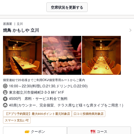
空席状況を更新する
居酒屋
立川
焼鳥 かもしや 立川
個室連結で20名様までご利用OK♪個室専用ルートからご案内
16:00～22:30(料理L.O.21:30,ドリンクL.O.22:00)
東京都立川市柴崎町2-3-3 林ﾋﾞﾙ1F
4500円 席料・サービス料全て無料
40席(カウンター、完全個室、テラス席など様々な席タイプをご用意！)
【アプリ予約限定】最大800ポイント還元対象店
口コミ投稿特典対象店
スマート支払い可
クーポン
コース