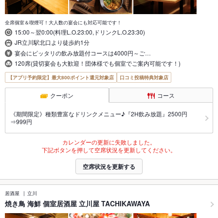
全席個室＆喫煙可！大人数の宴会にも対応可能です！
15:00～翌0:00(料理L.O.23:00,ドリンクL.O.23:30)
JR立川駅北口より徒歩約1分
宴会にピッタリの飲み放題付コースは4000円～ご…
120席(貸切宴会も大歓迎！団体様でも個室でご案内可能です！)
【アプリ予約限定】最大800ポイント還元対象店
口コミ投稿特典対象店
クーポン
コース
《期間限定》種類豊富なドリンクメニュー♪『2H飲み放題』2500円
⇒999円
カレンダーの更新に失敗しました。
下記ボタンを押して空席状況を更新してください。
空席状況を更新する
居酒屋
立川
焼き鳥 海鮮 個室居酒屋 立川屋 TACHIKAWAYA