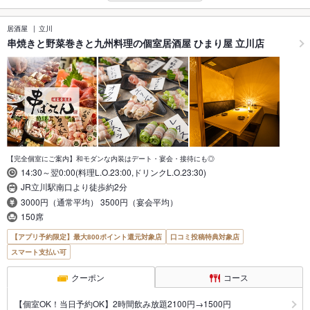
居酒屋
立川
串焼きと野菜巻きと九州料理の個室居酒屋 ひまり屋 立川店
【完全個室にご案内】和モダンな内装はデート・宴会・接待にも◎
14:30～翌0:00(料理L.O.23:00,ドリンクL.O.23:30)
JR立川駅南口より徒歩約2分
3000円（通常平均） 3500円（宴会平均）
150席
【アプリ予約限定】最大800ポイント還元対象店
口コミ投稿特典対象店
スマート支払い可
クーポン
コース
【個室OK！当日予約OK】2時間飲み放題2100円→1500円