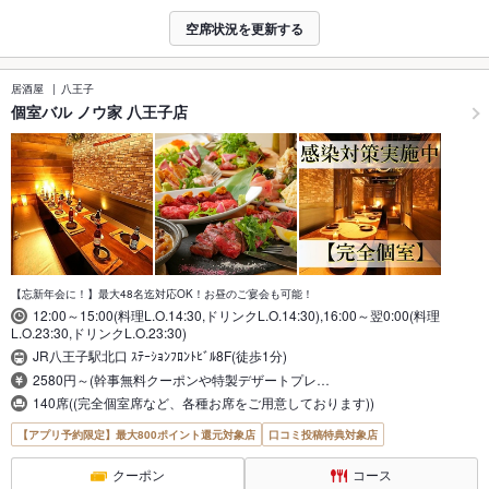
空席状況を更新する
居酒屋
八王子
個室バル ノウ家 八王子店
【忘新年会に！】最大48名迄対応OK！お昼のご宴会も可能！
12:00～15:00(料理L.O.14:30,ドリンクL.O.14:30),16:00～翌0:00(料理
L.O.23:30,ドリンクL.O.23:30)
JR八王子駅北口 ｽﾃｰｼｮﾝﾌﾛﾝﾄﾋﾞﾙ8F(徒歩1分)
2580円～(幹事無料クーポンや特製デザートプレ…
140席((完全個室席など、各種お席をご用意しております))
【アプリ予約限定】最大800ポイント還元対象店
口コミ投稿特典対象店
クーポン
コース