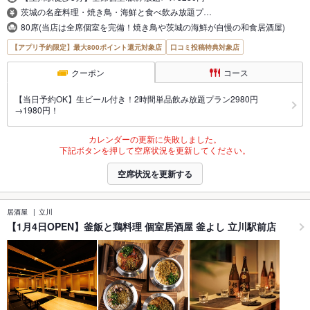
茨城の名産料理・焼き鳥・海鮮と食べ飲み放題プ…
80席(当店は全席個室を完備！焼き鳥や茨城の海鮮が自慢の和食居酒屋)
【アプリ予約限定】最大800ポイント還元対象店
口コミ投稿特典対象店
クーポン
コース
【当日予約OK】生ビール付き！2時間単品飲み放題プラン2980円
→1980円！
カレンダーの更新に失敗しました。
下記ボタンを押して空席状況を更新してください。
空席状況を更新する
居酒屋
立川
【1月4日OPEN】釜飯と鶏料理 個室居酒屋 釜よし 立川駅前店