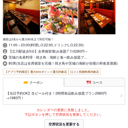
個室は2名から最大80名まで対応可能！
11:00～23:00(料理L.O.22:00,ドリンクL.O.22:30)
【立川駅徒歩5分】全席個室!飲み放題ﾌﾟﾗﾝ3280円～
茨城の名産料理・焼き鳥・海鮮と食べ飲み放題プ…
80席(当店は全席個室を完備！焼き鳥や茨城の海鮮が自慢の和食居酒屋)
【アプリ予約限定】最大800ポイント還元対象店
口コミ投稿特典対象店
クーポン
コース
【当日予約OK】生ビール付き！2時間単品飲み放題プラン2980円
→1980円！
カレンダーの更新に失敗しました。
下記ボタンを押して空席状況を更新してください。
空席状況を更新する