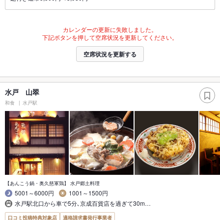
カレンダーの更新に失敗しました。
下記ボタンを押して空席状況を更新してください。
空席状況を更新する
水戸 山翠
和食
水戸駅
【あんこう鍋・奥久慈軍鶏】 水戸郷土料理
5001～6000円
1001～1500円
水戸駅北口から車で5分､京成百貨店を過ぎて30m…
口コミ投稿特典対象店
適格請求書発行事業者