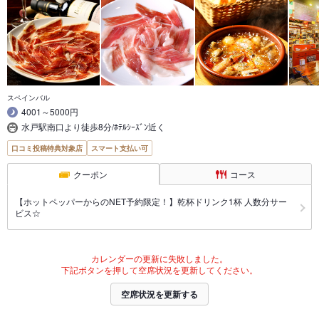
スペインバル
4001～5000円
水戸駅南口より徒歩8分/ﾎﾃﾙｼｰｽﾞﾝ近く
口コミ投稿特典対象店
スマート支払い可
クーポン
コース
【ホットペッパーからのNET予約限定！】乾杯ドリンク1杯 人数分サー
ビス☆
カレンダーの更新に失敗しました。
下記ボタンを押して空席状況を更新してください。
空席状況を更新する