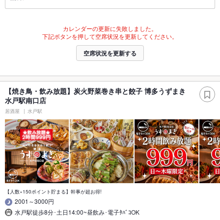
カレンダーの更新に失敗しました。
下記ボタンを押して空席状況を更新してください。
空席状況を更新する
【焼き鳥・飲み放題】炭火野菜巻き串と餃子 博多うずまき
水戸駅南口店
居酒屋
水戸駅
【人数×150ポイント貯まる】幹事が超お得!
2001～3000円
水戸駅徒歩8分･土日14:00~昼飲み･電子ﾀﾊﾞｺOK