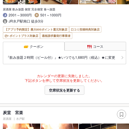
居酒屋 飲み放題 個室 完全個室 食べ放題
2001～3000円
501～1000円
JR水戸駅南口 徒歩3分
【アプリ予約限定】最大800ポイント還元対象店
口コミ投稿特典対象店
ポイントプラス対象店
適格請求書発行事業者
クーポン
コース
『飲み放題２時間（ビール付）』★いつでも1,680円（税込）★に変更
カレンダーの更新に失敗しました。
下記ボタンを押して空席状況を更新してください。
空席状況を更新する
炭堂 宮楽
居酒屋
水戸駅