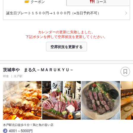
クーポン
コース
誕生日プレート１５００円→１０００円（※当日予約不可）
カレンダーの更新に失敗しました。
下記ボタンを押して空席状況を更新してください。
空席状況を更新する
茨城串や まる久－ＭＡＲＵＫＹＵ－
和食
水戸駅
水戸駅北口徒歩５分！鶏と魚の旨い店
4001～5000円