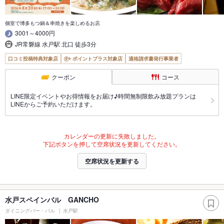
個室で博多もつ鍋＆串焼きを楽しめるお店
3001～4000円
JR常磐線 水戸駅 北口 徒歩3分
口コミ投稿特典対象店
ポイントプラス対象店
適格請求書発行事業者
クーポン
コース
LINE限定イベントやお得情報をお届け♪時間無制限飲み放題プランは
LINEからご予約いただけます。
カレンダーの更新に失敗しました。
下記ボタンを押して空席状況を更新してください。
空席状況を更新する
水戸スペインバル GANCHO
ダイニングバー・バル
水戸駅