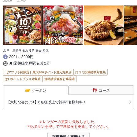
居酒屋
水戸駅
水戸 居酒屋 飲み放題 宴会 団体
2001～3000円
JR常磐線水戸駅 徒歩2分
【アプリ予約限定】最大800ポイント還元対象店
口コミ投稿特典対象店
ポイントプラス対象店
適格請求書発行事業者
クーポン
コース
【大切な会には♪】8名様以上で幹事1名様無料！
カレンダーの更新に失敗しました。
下記ボタンを押して空席状況を更新してください。
空席状況を更新する