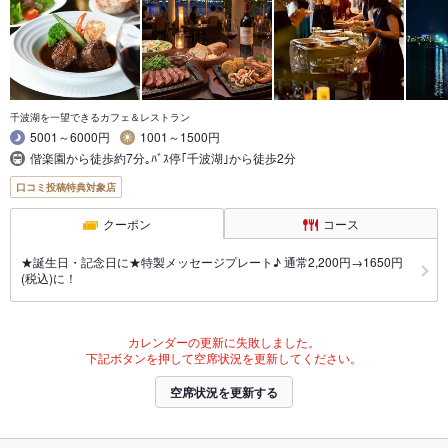
千波湖を一望できるカフェ＆レストラン
5001～6000円
1001～1500円
偕楽園から徒歩約7分｡ﾊﾞｽ停｢千波湖｣から徒歩2分
口コミ投稿特典対象店
クーポン
コース
★誕生日・記念日に★特製メッセージプレート♪ 通常2,200円→1650円
(税込)に！
カレンダーの更新に失敗しました。
下記ボタンを押して空席状況を更新してください。
空席状況を更新する