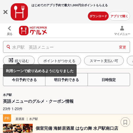
はじめてのアプリ予約で最大
1,000円分ポイントもらえる
ダウンロード
アプリで開く
戻る
マイメニュー
水戸駅 英語メニュー
変更
絞り込む
ポイントがつかえる
スマート支払い可
今日予約できる
明日予約できる
日時指定
水戸駅
英語メニューのグルメ・クーポン情報
23件 1-20件
PR
居酒屋
水戸駅
個室完備 海鮮居酒屋 はなの舞 水戸駅南口店