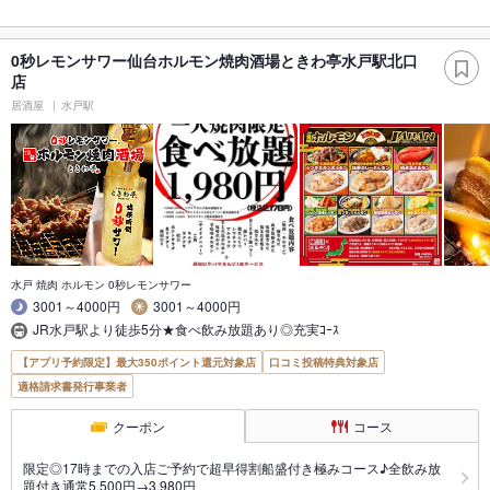
0秒レモンサワー仙台ホルモン焼肉酒場ときわ亭水戸駅北口
店
居酒屋
水戸駅
水戸 焼肉 ホルモン 0秒レモンサワー
3001～4000円
3001～4000円
JR水戸駅より徒歩5分★食べ飲み放題あり◎充実ｺｰｽ
【アプリ予約限定】最大350ポイント還元対象店
口コミ投稿特典対象店
適格請求書発行事業者
クーポン
コース
限定◎17時までの入店ご予約で超早得割船盛付き極みコース♪全飲み放
題付き通常5,500円→3,980円