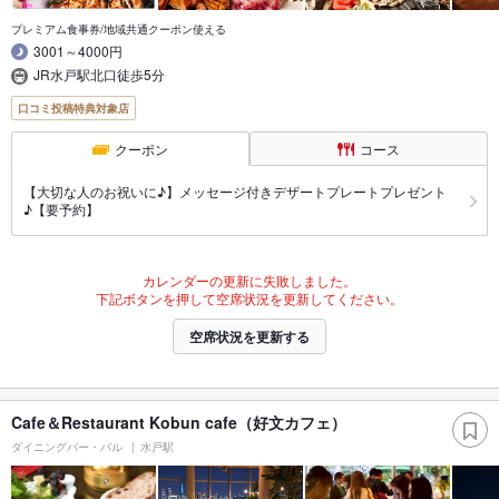
プレミアム食事券/地域共通クーポン使える
3001～4000円
JR水戸駅北口徒歩5分
口コミ投稿特典対象店
クーポン
コース
【大切な人のお祝いに♪】メッセージ付きデザートプレートプレゼント
♪【要予約】
カレンダーの更新に失敗しました。
下記ボタンを押して空席状況を更新してください。
空席状況を更新する
Cafe＆Restaurant Kobun cafe（好文カフェ）
ダイニングバー・バル
水戸駅