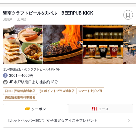
駅南クラフトビール&肉バル BEERPUB KICK
居酒屋
水戸駅
水戸市役所近くのクラフトビール&肉バル
3001～4000円
JR水戸駅南口より徒歩約12分
口コミ投稿特典対象店
ポイントプラス対象店
スマート支払い可
適格請求書発行事業者
クーポン
コース
【ホットペッパー限定】女子限定☆アイスをプレゼント