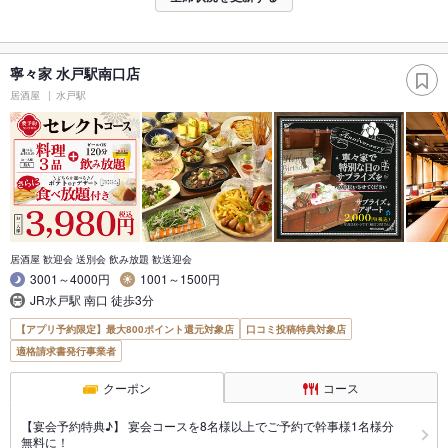
寧々家 水戸駅南口店
居酒屋
水戸駅
居酒屋 歓迎会 送別会 飲み放題 歓送迎会
3001～4000円
1001～1500円
JR水戸駅 南口 徒歩3分
【アプリ予約限定】最大800ポイント還元対象店
口コミ投稿特典対象店
適格請求書発行事業者
クーポン
コース
【宴会予約特典♪】 宴会コースを8名様以上でご予約で幹事様1名様分
無料に！