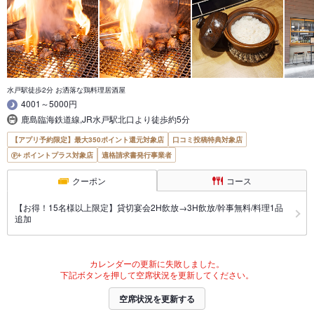
水戸駅徒歩2分 お洒落な鶏料理居酒屋
4001～5000円
鹿島臨海鉄道線,JR水戸駅北口より徒歩約5分
【アプリ予約限定】最大350ポイント還元対象店
口コミ投稿特典対象店
ポイントプラス対象店
適格請求書発行事業者
クーポン
コース
【お得！15名様以上限定】貸切宴会2H飲放→3H飲放/幹事無料/料理1品
追加
カレンダーの更新に失敗しました。
下記ボタンを押して空席状況を更新してください。
空席状況を更新する