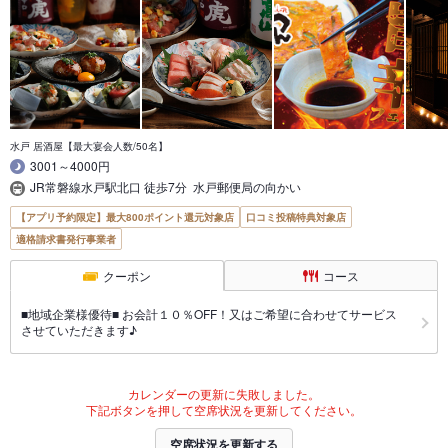
水戸 居酒屋【最大宴会人数/50名】
3001～4000円
JR常磐線水戸駅北口 徒歩7分 水戸郵便局の向かい
【アプリ予約限定】最大800ポイント還元対象店
口コミ投稿特典対象店
適格請求書発行事業者
クーポン
コース
■地域企業様優待■ お会計１０％OFF！又はご希望に合わせてサービス
させていただきます♪
カレンダーの更新に失敗しました。
下記ボタンを押して空席状況を更新してください。
空席状況を更新する