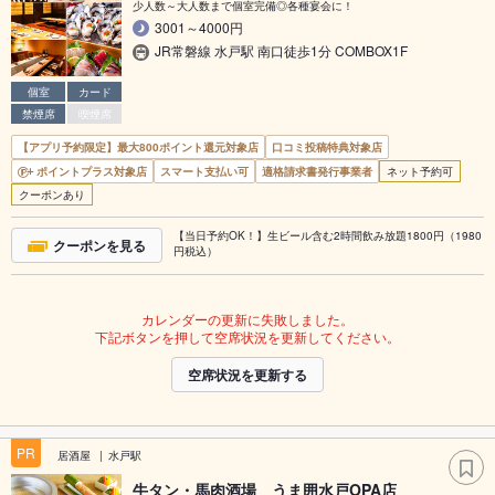
少人数～大人数まで個室完備◎各種宴会に！
3001～4000円
JR常磐線 水戸駅 南口徒歩1分 COMBOX1F
個室
カード
禁煙席
喫煙席
【アプリ予約限定】最大800ポイント還元対象店
口コミ投稿特典対象店
ポイントプラス対象店
スマート支払い可
適格請求書発行事業者
ネット予約可
クーポンあり
【当日予約OK！】生ビール含む2時間飲み放題1800円（1980
クーポンを見る
円税込）
カレンダーの更新に失敗しました。
下記ボタンを押して空席状況を更新してください。
空席状況を更新する
PR
居酒屋
水戸駅
牛タン・馬肉酒場 うま囲水戸OPA店