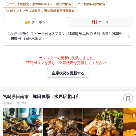
【アプリ予約限定】最大800ポイント還元対象店
口コミ投稿特典対象店
ポイントプラス対象店
適格請求書発行事業者
クーポン
コース
【水戸×最安】生ビール付きSプラン [2時間] 単品飲み放題 通常1,980円
→ 999円 （日~木限定）
カレンダーの更新に失敗しました。
下記ボタンを押して空席状況を更新してください。
空席状況を更新する
宮崎県日南市 塚田農場 水戸駅北口店
居酒屋
水戸駅