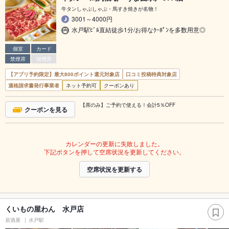
牛タンしゃぶしゃぶ・馬すき焼きが名物！
3001～4000円
水戸駅ﾋﾞﾙ直結徒歩1分/お得なｸｰﾎﾟﾝを多数用意◎
個室
カード
禁煙席
喫煙席
【アプリ予約限定】最大800ポイント還元対象店
口コミ投稿特典対象店
適格請求書発行事業者
ネット予約可
クーポンあり
【席のみ】ご予約で使える！会計5％OFF
クーポンを見る
カレンダーの更新に失敗しました。
下記ボタンを押して空席状況を更新してください。
空席状況を更新する
くいもの屋わん 水戸店
居酒屋
水戸駅