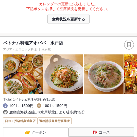
カレンダーの更新に失敗しました。
下記ボタンを押して空席状況を更新してください。
空席状況を更新する
ベトナム料理アオババ 水戸店
アジア・エスニック料理
水戸駅
本格的なベトナム料理が楽しめるお店
1001～1500円
1001～1500円
鹿島臨海鉄道線,JR水戸駅北口より徒歩約12分
口コミ投稿特典対象店
適格請求書発行事業者
クーポン
コース