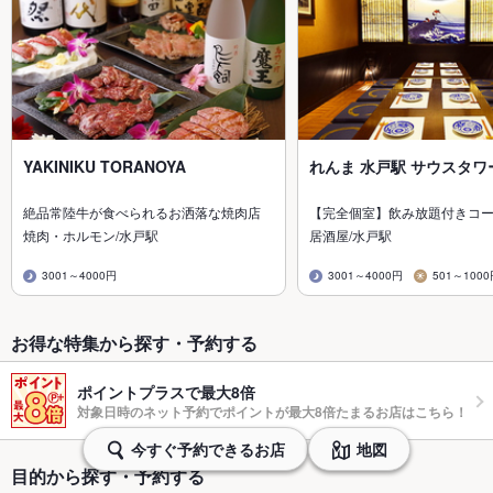
YAKINIKU TORANOYA
れんま 水戸駅 サウスタワ
絶品常陸牛が食べられるお洒落な焼肉店
【完全個室】飲み放題付きコー
焼肉・ホルモン/水戸駅
居酒屋/水戸駅
3001～4000円
3001～4000円
501～100
お得な特集から探す・予約する
ポイントプラスで最大8倍
対象日時のネット予約でポイントが最大8倍たまるお店はこちら！
今すぐ予約できるお店
地図
目的から探す・予約する