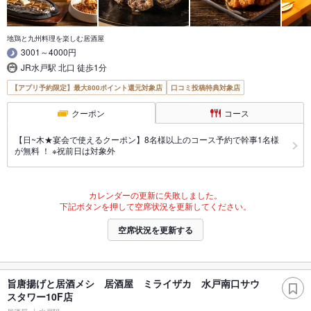
地鶏と九州料理を楽しむ居酒屋
3001～4000円
JR水戸駅 北口 徒歩1分
【アプリ予約限定】最大800ポイント還元対象店
口コミ投稿特典対象店
クーポン
コース
【日~木★宴会で使えるクーポン】8名様以上のコース予約で幹事1名様
が無料 ！ ※祝前日は対象外
カレンダーの更新に失敗しました。
下記ボタンを押して空席状況を更新してください。
空席状況を更新する
旨唐揚げと居酒メシ 居酒屋 ミライザカ 水戸南口サウ
スタワー10F店