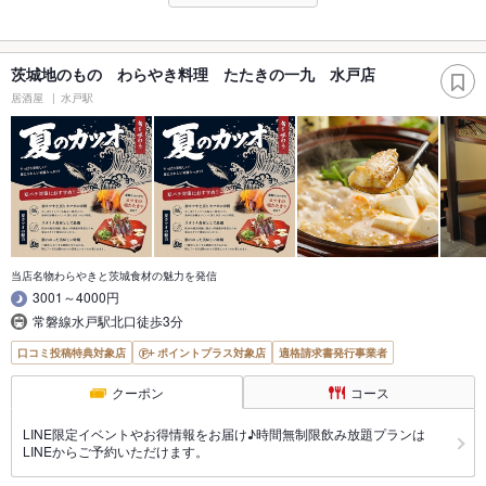
茨城地のもの わらやき料理 たたきの一九 水戸店
居酒屋
水戸駅
当店名物わらやきと茨城食材の魅力を発信
3001～4000円
常磐線水戸駅北口徒歩3分
口コミ投稿特典対象店
ポイントプラス対象店
適格請求書発行事業者
クーポン
コース
LINE限定イベントやお得情報をお届け♪時間無制限飲み放題プランは
LINEからご予約いただけます。