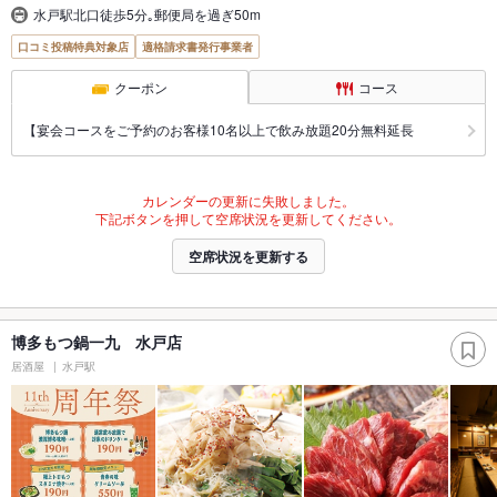
水戸駅北口徒歩5分｡郵便局を過ぎ50m
口コミ投稿特典対象店
適格請求書発行事業者
クーポン
コース
【宴会コースをご予約のお客様10名以上で飲み放題20分無料延長
カレンダーの更新に失敗しました。
下記ボタンを押して空席状況を更新してください。
空席状況を更新する
博多もつ鍋一九 水戸店
居酒屋
水戸駅