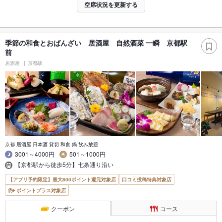
空席状況を更新する
季節の和食とおばんざい 居酒屋 自然酒菜 一瞬 京都駅
前
居酒屋
京都駅
京都 居酒屋 日本酒 貸切 和食 鍋 飲み放題
3001～4000円
501～1000円
【京都駅から徒歩5分】七条通り沿い
【アプリ予約限定】最大800ポイント還元対象店
口コミ投稿特典対象店
ポイントプラス対象店
クーポン
コース