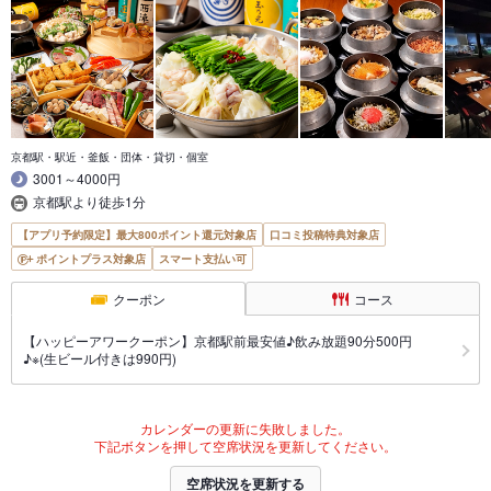
京都駅・駅近・釜飯・団体・貸切・個室
3001～4000円
京都駅より徒歩1分
【アプリ予約限定】最大800ポイント還元対象店
口コミ投稿特典対象店
ポイントプラス対象店
スマート支払い可
クーポン
コース
【ハッピーアワークーポン】京都駅前最安値♪飲み放題90分500円
♪※(生ビール付きは990円)
カレンダーの更新に失敗しました。
下記ボタンを押して空席状況を更新してください。
空席状況を更新する