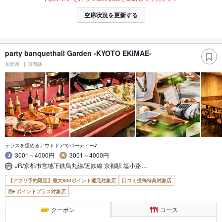
空席状況を更新する
party banquethall Garden -KYOTO EKIMAE-
居酒屋
京都駅
テラスを望めるアウトドアでパーティー♪
3001～4000円
3001～4000円
JR/京都市営地下鉄烏丸線/近鉄線 京都駅 塩小路…
【アプリ予約限定】最大800ポイント還元対象店
口コミ投稿特典対象店
ポイントプラス対象店
クーポン
コース