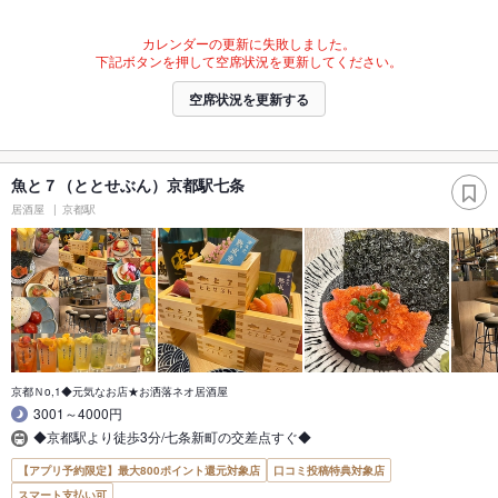
カレンダーの更新に失敗しました。
下記ボタンを押して空席状況を更新してください。
空席状況を更新する
魚と７（ととせぶん）京都駅七条
居酒屋
京都駅
京都Ｎo,1◆元気なお店★お洒落ネオ居酒屋
3001～4000円
◆京都駅より徒歩3分/七条新町の交差点すぐ◆
【アプリ予約限定】最大800ポイント還元対象店
口コミ投稿特典対象店
スマート支払い可