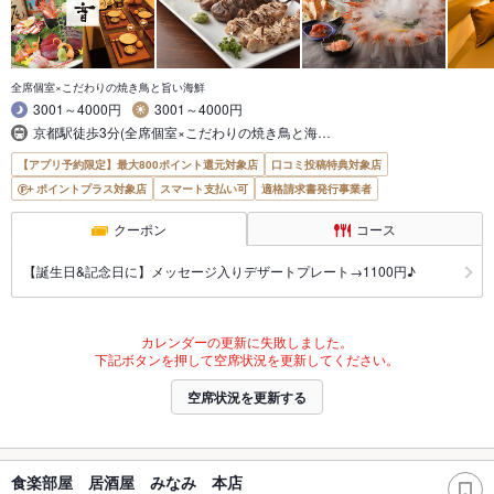
全席個室×こだわりの焼き鳥と旨い海鮮
3001～4000円
3001～4000円
京都駅徒歩3分(全席個室×こだわりの焼き鳥と海…
【アプリ予約限定】最大800ポイント還元対象店
口コミ投稿特典対象店
ポイントプラス対象店
スマート支払い可
適格請求書発行事業者
クーポン
コース
【誕生日&記念日に】メッセージ入りデザートプレート→1100円♪
カレンダーの更新に失敗しました。
下記ボタンを押して空席状況を更新してください。
空席状況を更新する
食楽部屋 居酒屋 みなみ 本店