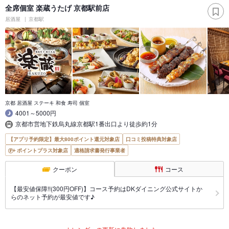
全席個室 楽蔵うたげ 京都駅前店
居酒屋
京都駅
京都 居酒屋 ステーキ 和食 寿司 個室
4001～5000円
京都市営地下鉄烏丸線京都駅1番出口より徒歩約1分
【アプリ予約限定】最大800ポイント還元対象店
口コミ投稿特典対象店
ポイントプラス対象店
適格請求書発行事業者
クーポン
コース
【最安値保障!!(300円OFF)】コース予約はDKダイニング公式サイトか
らのネット予約が最安値です♪