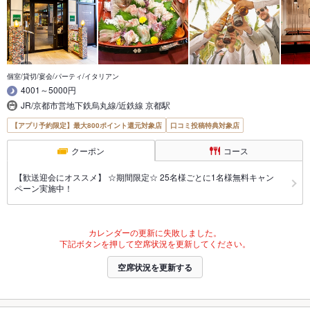
個室/貸切/宴会/パーティ/イタリアン
4001～5000円
JR/京都市営地下鉄烏丸線/近鉄線 京都駅
【アプリ予約限定】最大800ポイント還元対象店
口コミ投稿特典対象店
クーポン
コース
【歓送迎会にオススメ】 ☆期間限定☆ 25名様ごとに1名様無料キャン
ペーン実施中！
カレンダーの更新に失敗しました。
下記ボタンを押して空席状況を更新してください。
空席状況を更新する