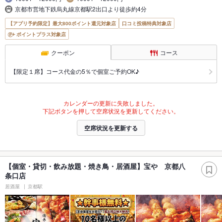
京都市営地下鉄烏丸線京都駅2出口より徒歩約4分
【アプリ予約限定】最大800ポイント還元対象店
口コミ投稿特典対象店
ポイントプラス対象店
クーポン
コース
【限定１席】コース代金の5％で個室ご予約OK♪
カレンダーの更新に失敗しました。
下記ボタンを押して空席状況を更新してください。
空席状況を更新する
【個室・貸切・飲み放題・焼き鳥・居酒屋】宝や 京都八
条口店
居酒屋
京都駅