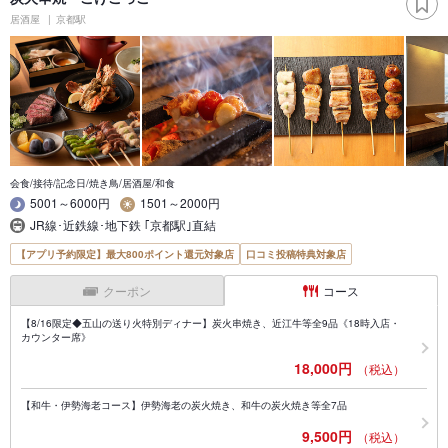
居酒屋
京都駅
会食/接待/記念日/焼き鳥/居酒屋/和食
5001～6000円
1501～2000円
JR線･近鉄線･地下鉄 ｢京都駅｣直結
【アプリ予約限定】最大800ポイント還元対象店
口コミ投稿特典対象店
クーポン
コース
【8/16限定◆五山の送り火特別ディナー】炭火串焼き、近江牛等全9品《18時入店・
カウンター席》
18,000円
（税込）
【和牛・伊勢海老コース】伊勢海老の炭火焼き、和牛の炭火焼き等全7品
9,500円
（税込）