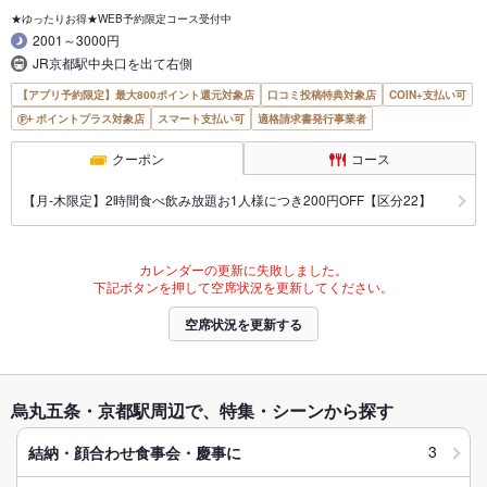
★ゆったりお得★WEB予約限定コース受付中
2001～3000円
JR京都駅中央口を出て右側
【アプリ予約限定】最大800ポイント還元対象店
口コミ投稿特典対象店
COIN+支払い可
ポイントプラス対象店
スマート支払い可
適格請求書発行事業者
クーポン
コース
【月‐木限定】2時間食べ飲み放題お1人様につき200円OFF【区分22】
カレンダーの更新に失敗しました。
下記ボタンを押して空席状況を更新してください。
空席状況を更新する
烏丸五条・京都駅周辺で、特集・シーンから探す
3
結納・顔合わせ食事会・慶事に