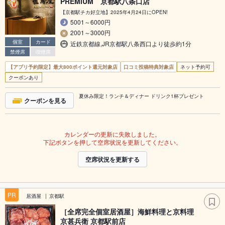
PREMIUM 京都駅八条口店
【京都駅チカ好立地】2025年4月24日にOPEN!
5001～6000円
2001～3000円
個室
カード
近鉄京都線,JR京都駅八条西口より徒歩約1分
禁煙席
喫煙席
【アプリ予約限定】最大800ポイント還元対象店
口コミ投稿特典対象店
ネット予約可
クーポンあり
夏休み限定！ランチ＆ディナー ドリンク1杯プレゼント
クーポンを見る
カレンダーの更新に失敗しました。
下記ボタンを押して空席状況を更新してください。
空席状況を更新する
PR
居酒屋
京都駅
［全席完全個室居酒屋］海鮮料理と京料理
京甚兵衛 京都駅前店