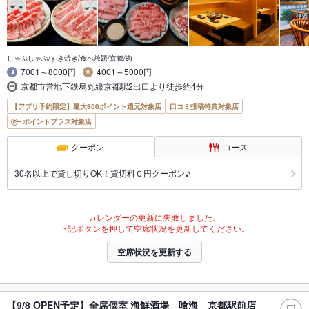
しゃぶしゃぶ/すき焼き/食べ放題/京都/肉
7001～8000円
4001～5000円
京都市営地下鉄烏丸線京都駅2出口より徒歩約4分
【アプリ予約限定】最大800ポイント還元対象店
口コミ投稿特典対象店
ポイントプラス対象店
クーポン
コース
30名以上で貸し切りOK！貸切料０円クーポン♪
カレンダーの更新に失敗しました。
下記ボタンを押して空席状況を更新してください。
空席状況を更新する
【9/8 OPEN予定】全席個室 海鮮酒場 喰海 京都駅前店