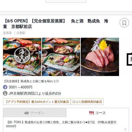
【8/5 OPEN】【完全個室居酒屋】 魚と酒 熟成魚 海
童 京都駅前店
居酒屋
京都駅
【完全個室】熟成魚と土鍋ご飯を味わう◎
3001～4000円
JR京都駅西洞院口より徒歩約2分
【アプリ予約限定】最大800ポイント還元対象店
口コミ投稿特典対象店
クーポン
コース
【刻 -TOKI-】熟成魚のお造り2種と焼魚、土鍋ご飯を味わう■全7品 2H飲み放題付
5500円