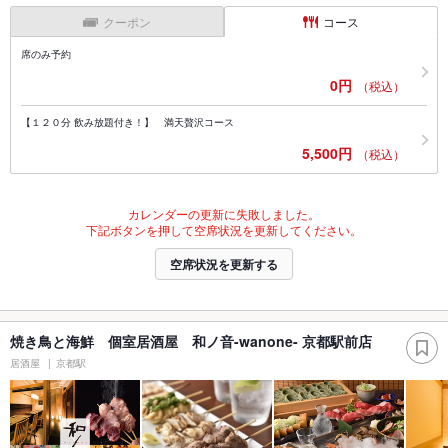
クーポン
コース
席のみ予約
0円
（税込）
【１２０分 飲み放題付き！】 満天贅沢コース
5,500円
（税込）
カレンダーの更新に失敗しました。
下記ボタンを押して空席状況を更新してください。
空席状況を更新する
焼き鳥と海鮮 個室居酒屋 和ノ音-wanone- 京都駅前店
居酒屋
京都駅