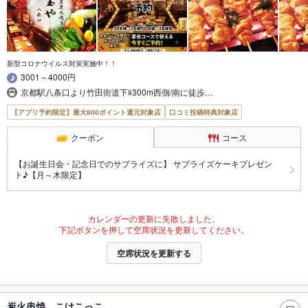
新型コロナウイルス対策実施中！！
3001～4000円
京都駅八条口より竹田街道下ﾙ300m西側/南に徒歩…
【アプリ予約限定】最大800ポイント還元対象店
口コミ投稿特典対象店
クーポン
コース
【お誕生日会・記念日でのサプライズに】 サプライズケーキプレゼン
ト♪【月～木限定】
カレンダーの更新に失敗しました。
下記ボタンを押して空席状況を更新してください。
空席状況を更新する
炭火串焼 こけこっこ