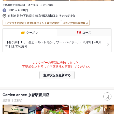
土鍋御飯と創作料理、酒が美味しくなる酒場
3001～4000円
京都市営地下鉄烏丸線京都駅2出口より徒歩約1分
【アプリ予約限定】最大800ポイント還元対象店
口コミ投稿特典対象店
クーポン
コース
【要予約】1円｜生ビール・レモンサワー・ハイボール｜8月9日～8月
21日まで利用可
カレンダーの更新に失敗しました。
下記ボタンを押して空席状況を更新してください。
空席状況を更新する
Garden annex 京都駅堀川店
居酒屋
京都駅