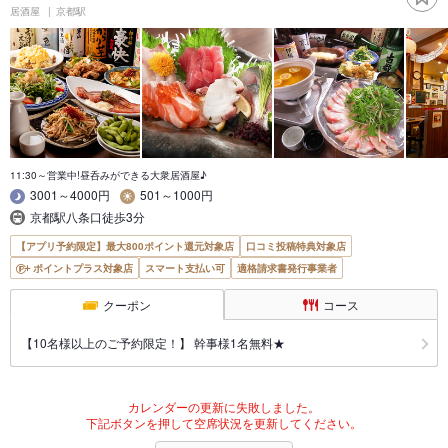
居酒屋
京都駅
11:30～営業中!昼呑みができる大衆居酒屋♪
3001～4000円
501～1000円
京都駅八条口徒歩3分
【アプリ予約限定】最大800ポイント還元対象店
口コミ投稿特典対象店
ポイントプラス対象店
スマート支払い可
適格請求書発行事業者
クーポン
コース
【10名様以上のご予約限定！】 幹事様1名無料★
カレンダーの更新に失敗しました。
下記ボタンを押して空席状況を更新してください。