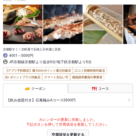
京都駅すぐ！京町屋で石焼と日本酒に舌鼓
4001～5000円
JR京都線京都駅より徒歩5分/地下鉄京都駅より5分
【アプリ予約限定】最大800ポイント還元対象店
口コミ投稿特典対象店
ポイントプラス対象店
スマート支払い可
適格請求書発行事業者
クーポン
コース
【飲み放題付き】石庵極みAコース5500円
カレンダーの更新に失敗しました。
下記ボタンを押して空席状況を更新してください。
空席状況を更新する