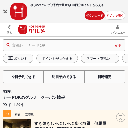
はじめてのアプリ予約で最大
1,000円分ポイントもらえる
ダウンロード
アプリで開く
戻る
マイメニュー
京都駅 カードOK
変更
絞り込む
ポイントがつかえる
スマート支払い可
今日予約できる
明日予約できる
日時指定
京都駅
カードOKのグルメ・クーポン情報
291件 1-20件
PR
和食
京都駅
すき焼きしゃぶしゃぶ食べ放題 但馬屋