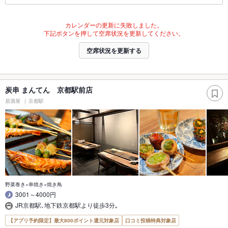
カレンダーの更新に失敗しました。
下記ボタンを押して空席状況を更新してください。
空席状況を更新する
炭串 まんてん 京都駅前店
居酒屋
京都駅
野菜巻き×串焼き×焼き鳥
3001～4000円
JR京都駅､地下鉄京都駅より徒歩3分｡
【アプリ予約限定】最大800ポイント還元対象店
口コミ投稿特典対象店