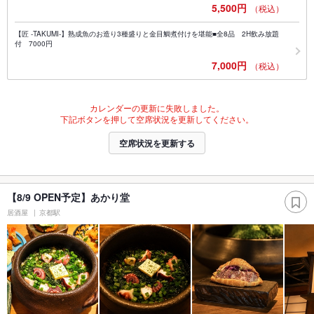
5,500円
（税込）
【匠 -TAKUMI-】熟成魚のお造り3種盛りと金目鯛煮付けを堪能■全8品 2H飲み放題
付 7000円
7,000円
（税込）
カレンダーの更新に失敗しました。
下記ボタンを押して空席状況を更新してください。
空席状況を更新する
【8/9 OPEN予定】あかり堂
居酒屋
京都駅