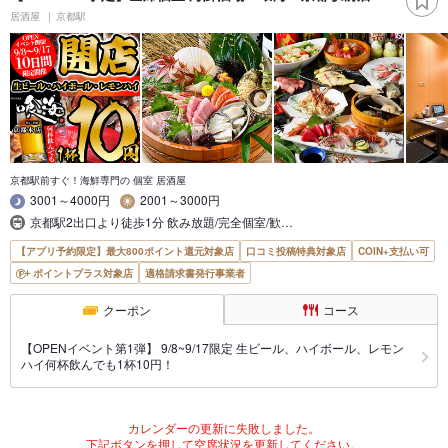
居酒屋
京都駅
京都駅前すぐ！海鮮専門の 個室 居酒屋
3001～4000円
2001～3000円
京都駅2出口より徒歩1分 飲み放題/完全個室/歓…
【アプリ予約限定】最大800ポイント還元対象店
口コミ投稿特典対象店
COIN+支払い可
ポイントプラス対象店
適格請求書発行事業者
クーポン
コース
【OPENイベント第1弾】 9/8~9/17限定 生ビール、ハイボール、レモン
ハイ何杯飲んでも1杯10円！
カレンダーの更新に失敗しました。
下記ボタンを押して空席状況を更新してください。