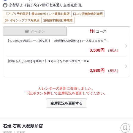
京都駅より徒歩5分♪新町七条通り交差点南側｡
【アプリ予約限定】最大800ポイント還元対象店
口コミ投稿特典対象店
ポイントプラス対象店
適格請求書発行事業者
クーポン
コース
【ちゃばなお気軽コース(全7品)】 2時間飲み放題付きお一人様３５００円！
3,500円
（税込）
【鉄板もんじゃ焼きを堪能！】★ちゃばなの食べ放題コース★
3,980円
（税込）
カレンダーの更新に失敗しました。
下記ボタンを押して空席状況を更新してください。
空席状況を更新する
石焼 石庵 京都駅前店
居酒屋
京都駅