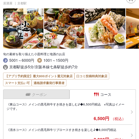
居酒屋
京都駅
旬の素材を取り揃えた小皿料理と地酒のお店
5001～6000円
1001～1500円
京都駅徒歩5分/京阪本線七条駅徒歩約7分
【アプリ予約限定】最大800ポイント還元対象店
口コミ投稿特典対象店
スマート支払い可
適格請求書発行事業者
クーポン
コース
《東山コース》メインの黒毛和牛すき焼きを楽しむ♪◆6,500円税込 ※写真はイメー
ジです。
6,500円
（税込）
《清水コース》メインの黒毛和牛リブロースすき焼きを楽しむ♪◆8,000円税込