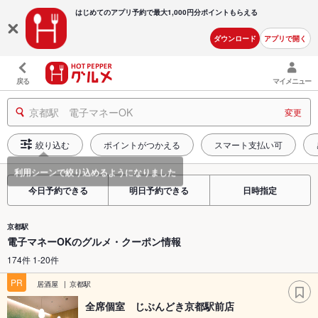
はじめてのアプリ予約で最大
1,000円分ポイントもらえる
ダウンロード
アプリで開く
戻る
マイメニュー
京都駅 電子マネーOK
変更
絞り込む
ポイントがつかえる
スマート支払い可
今日予約できる
明日予約できる
日時指定
京都駅
電子マネーOKのグルメ・クーポン情報
174件 1-20件
PR
居酒屋
京都駅
全席個室 じぶんどき京都駅前店