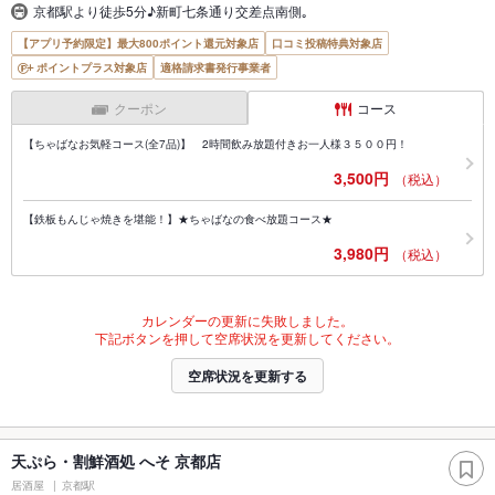
京都駅より徒歩5分♪新町七条通り交差点南側｡
【アプリ予約限定】最大800ポイント還元対象店
口コミ投稿特典対象店
ポイントプラス対象店
適格請求書発行事業者
クーポン
コース
【ちゃばなお気軽コース(全7品)】 2時間飲み放題付きお一人様３５００円！
3,500円
（税込）
【鉄板もんじゃ焼きを堪能！】★ちゃばなの食べ放題コース★
3,980円
（税込）
カレンダーの更新に失敗しました。
下記ボタンを押して空席状況を更新してください。
空席状況を更新する
天ぷら・割鮮酒処 へそ 京都店
居酒屋
京都駅