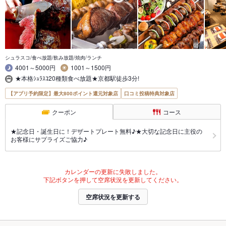
シュラスコ/食べ放題/飲み放題/焼肉/ランチ
4001～5000円
1001～1500円
★本格ｼｭﾗｽｺ20種類食べ放題★京都駅徒歩3分!
【アプリ予約限定】最大800ポイント還元対象店
口コミ投稿特典対象店
クーポン
コース
★記念日・誕生日に！デザートプレート無料♪★大切な記念日に主役の
お客様にサプライズご協力♪
カレンダーの更新に失敗しました。
下記ボタンを押して空席状況を更新してください。
空席状況を更新する