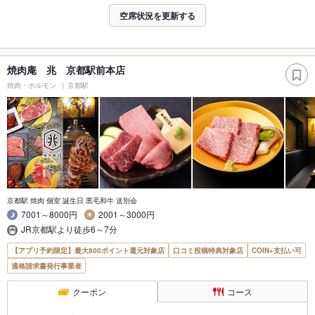
空席状況を更新する
焼肉庵 兆 京都駅前本店
焼肉・ホルモン
京都駅
京都駅 焼肉 個室 誕生日 黒毛和牛 送別会
7001～8000円
2001～3000円
JR京都駅より徒歩6～7分
【アプリ予約限定】最大800ポイント還元対象店
口コミ投稿特典対象店
COIN+支払い可
適格請求書発行事業者
クーポン
コース