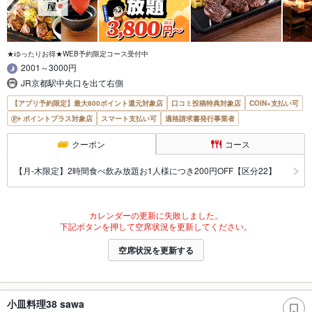
★ゆったりお得★WEB予約限定コース受付中
2001～3000円
JR京都駅中央口を出て右側
【アプリ予約限定】最大800ポイント還元対象店
口コミ投稿特典対象店
COIN+支払い可
ポイントプラス対象店
スマート支払い可
適格請求書発行事業者
クーポン
コース
【月‐木限定】2時間食べ飲み放題お1人様につき200円OFF【区分22】
カレンダーの更新に失敗しました。
下記ボタンを押して空席状況を更新してください。
空席状況を更新する
小皿料理38 sawa