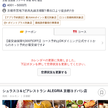
京都 居酒屋 ステーキ 和食 寿司 個室
4001～5000円
京都市営地下鉄烏丸線京都駅1番出口より徒歩約1分
【アプリ予約限定】最大800ポイント還元対象店
口コミ投稿特典対象店
ポイントプラス対象店
適格請求書発行事業者
クーポン
コース
【最安値保障!!(300円OFF)】コース予約はDKダイニング公式サイトか
らのネット予約が最安値です♪
カレンダーの更新に失敗しました。
下記ボタンを押して空席状況を更新してください。
空席状況を更新する
シュラスコ＆ビアレストラン ALEGRIA 京都ヨドバシ店
焼肉・ホルモン
京都駅