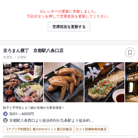
カレンダーの更新に失敗しました。
下記ボタンを押して空席状況を更新してください。
空席状況を更新する
京ろまん横丁 京都駅八条口店
居酒屋
京都駅
餃子と手羽先ともつ鍋が名物の大衆居酒屋！
3001～4000円
京都駅八条西口より徒歩約5分/九条駅より徒歩約…
【アプリ予約限定】最大800ポイント還元対象店
口コミ投稿特典対象店