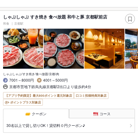
しゃぶしゃぶ すき焼き 食べ放題 和牛と豚 京都駅前店
和食
京都駅
しゃぶしゃぶ/すき焼き/食べ放題/京都/肉
7001～8000円
4001～5000円
京都市営地下鉄烏丸線京都駅2出口より徒歩約4分
【アプリ予約限定】最大800ポイント還元対象店
口コミ投稿特典対象店
ポイントプラス対象店
クーポン
コース
30名以上で貸し切りOK！貸切料０円クーポン♪