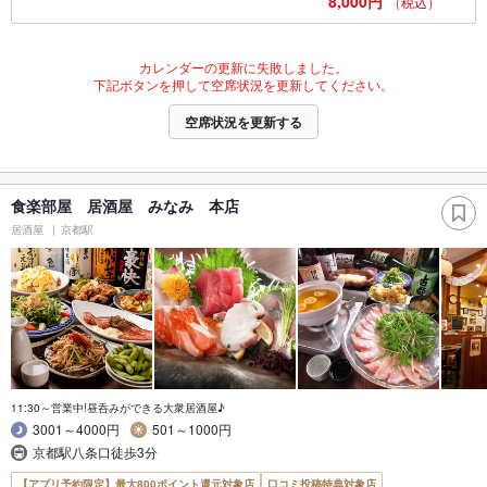
8,000円
（税込）
カレンダーの更新に失敗しました。
下記ボタンを押して空席状況を更新してください。
空席状況を更新する
食楽部屋 居酒屋 みなみ 本店
居酒屋
京都駅
11:30～営業中!昼呑みができる大衆居酒屋♪
3001～4000円
501～1000円
京都駅八条口徒歩3分
【アプリ予約限定】最大800ポイント還元対象店
口コミ投稿特典対象店