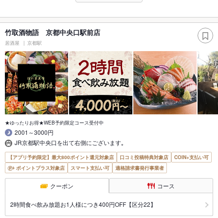
竹取酒物語 京都中央口駅前店
居酒屋
京都駅
★ゆったりお得★WEB予約限定コース受付中
2001～3000円
JR京都駅中央口を出て右側にございます｡
【アプリ予約限定】最大800ポイント還元対象店
口コミ投稿特典対象店
COIN+支払い可
ポイントプラス対象店
スマート支払い可
適格請求書発行事業者
クーポン
コース
2時間食べ飲み放題お1人様につき400円OFF【区分22】