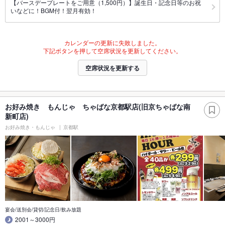
【バースデープレートをご用意（1,500円）】誕生日・記念日等のお祝
いなどに！BGM付！翌月有効！
カレンダーの更新に失敗しました。
下記ボタンを押して空席状況を更新してください。
空席状況を更新する
お好み焼き もんじゃ ちゃばな京都駅店(旧京ちゃばな南
新町店)
お好み焼き・もんじゃ
京都駅
宴会/送別会/貸切/記念日/飲み放題
2001～3000円