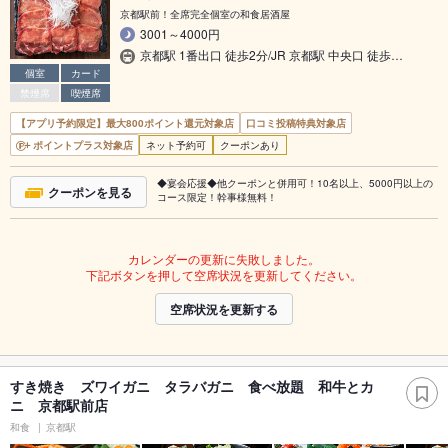
京都駅前！全席完全個室の和食居酒屋
3001～4000円
京都駅 1番出口 徒歩2分/JR 京都駅 中央口 徒歩…
個室
カード
禁煙席
喫煙席
【アプリ予約限定】最大800ポイント還元対象店
口コミ投稿特典対象店
ポイントプラス対象店
ネット予約可
クーポンあり
◆宴会応援◆他クーポンと併用可！10名以上、5000円以上の
クーポンを見る
コース限定！幹事様無料！
カレンダーの更新に失敗しました。
下記ボタンを押して空席状況を更新してください。
空席状況を更新する
すき焼き ズワイガニ タラバガニ 食べ放題 和牛とカ
ニ 京都駅前店
和食
京都駅