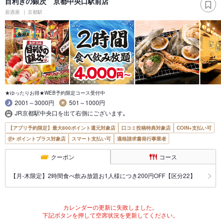
目利きの銀次 京都中央口駅前店
居酒屋
京都駅
★ゆったりお得★WEB予約限定コース受付中
2001～3000円
501～1000円
JR京都駅中央口を出て右側にございます｡
【アプリ予約限定】最大800ポイント還元対象店
口コミ投稿特典対象店
COIN+支払い可
ポイントプラス対象店
スマート支払い可
適格請求書発行事業者
クーポン
コース
【月‐木限定】2時間食べ飲み放題お1人様につき200円OFF【区分22】
カレンダーの更新に失敗しました。
下記ボタンを押して空席状況を更新してください。