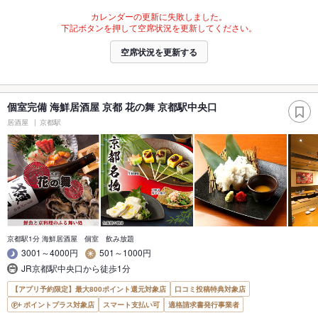
カレンダーの更新に失敗しました。
下記ボタンを押して空席状況を更新してください。
空席状況を更新する
個室完備 海鮮居酒屋 京都 花の舞 京都駅中央口
居酒屋
京都駅
京都駅1分 海鮮居酒屋 個室 飲み放題
3001～4000円
501～1000円
JR京都駅中央口から徒歩1分
【アプリ予約限定】最大800ポイント還元対象店
口コミ投稿特典対象店
ポイントプラス対象店
スマート支払い可
適格請求書発行事業者