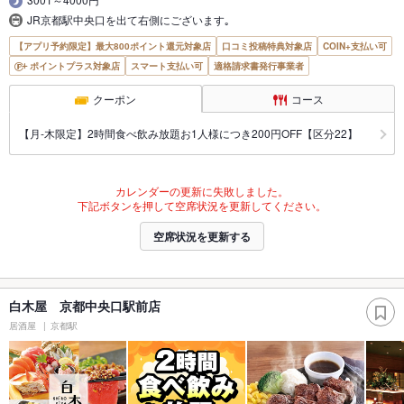
JR京都駅中央口を出て右側にございます｡
【アプリ予約限定】最大800ポイント還元対象店
口コミ投稿特典対象店
COIN+支払い可
ポイントプラス対象店
スマート支払い可
適格請求書発行事業者
クーポン
コース
【月‐木限定】2時間食べ飲み放題お1人様につき200円OFF【区分22】
カレンダーの更新に失敗しました。
下記ボタンを押して空席状況を更新してください。
空席状況を更新する
白木屋 京都中央口駅前店
居酒屋
京都駅