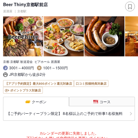
Beer Thirty京都駅前店
居酒屋
京都駅
京都 京都駅 歓送迎会 ビアホール 居酒屋
3001～4000円
1001～1500円
JR京都駅から徒歩2分
【アプリ予約限定】最大800ポイント還元対象店
口コミ投稿特典対象店
ポイントプラス対象店
クーポン
コース
【ご予約パーティープラン限定】 8名様以上のご予約で幹事1名様無料
カレンダーの更新に失敗しました。
下記ボタンを押して空席状況を更新してください。