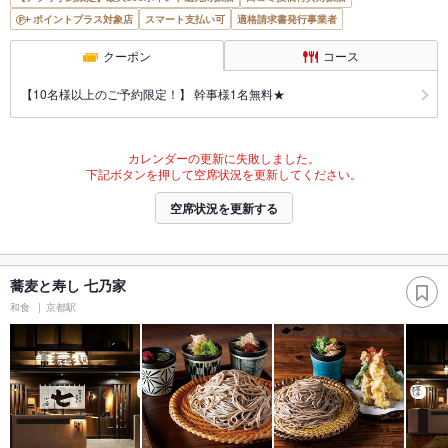
ポイントプラス対象店
スマート支払い可
適格請求書発行事業者
クーポン
コース
【10名様以上のご予約限定！】 幹事様1名無料★
カレンダーの更新に失敗しました。
下記ボタンを押して空席状況を更新してください。
空席状況を更新する
蕎麦と寿し 七乃家
和食
京都駅