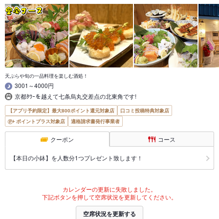
天ぷらや旬の一品料理を楽しむ酒処！
3001～4000円
京都ﾀﾜｰを越えて七条烏丸交差点の北東角です!
【アプリ予約限定】最大800ポイント還元対象店
口コミ投稿特典対象店
ポイントプラス対象店
適格請求書発行事業者
クーポン
コース
【本日の小鉢】を人数分1つプレゼント致します！
カレンダーの更新に失敗しました。
下記ボタンを押して空席状況を更新してください。
空席状況を更新する