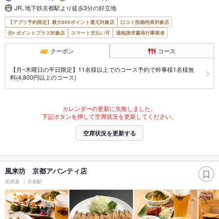
JR､地下鉄京都駅より徒歩3分の好立地
【アプリ予約限定】最大800ポイント還元対象店
口コミ投稿特典対象店
ポイントプラス対象店
スマート支払い可
適格請求書発行事業者
クーポン
コース
【月~木曜日の平日限定】11名様以上でのコース予約で幹事様1名様無
料(4,800円以上のコース)
カレンダーの更新に失敗しました。
下記ボタンを押して空席状況を更新してください。
空席状況を更新する
風来坊 京都アバンティ店
居酒屋
京都駅