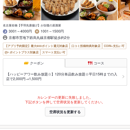
名古屋名物【手羽先唐揚げ】が自慢の居酒屋
3001～4000円
1001～1500円
京都市営地下鉄烏丸線京都駅徒歩約2分
【アプリ予約限定】最大800ポイント還元対象店
口コミ投稿特典対象店
COIN+支払い可
ポイントプラス対象店
スマート支払い可
クーポン
コース
【ハッピーアワー飲み放題☆】120分単品飲み放題☆平日15時までの入
店で2,000円→1,500円
カレンダーの更新に失敗しました。
下記ボタンを押して空席状況を更新してください。
空席状況を更新する