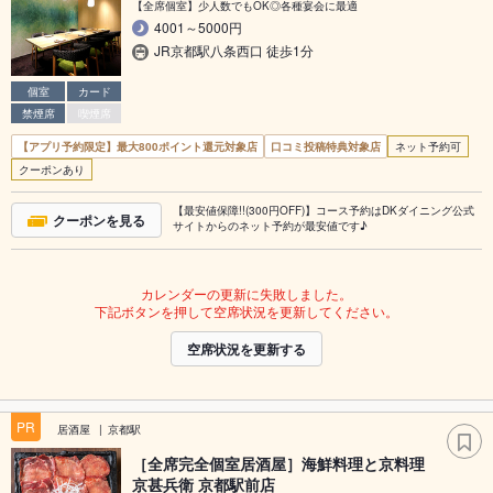
【全席個室】少人数でもOK◎各種宴会に最適
4001～5000円
JR京都駅八条西口 徒歩1分
個室
カード
禁煙席
喫煙席
【アプリ予約限定】最大800ポイント還元対象店
口コミ投稿特典対象店
ネット予約可
クーポンあり
【最安値保障!!(300円OFF)】コース予約はDKダイニング公式
クーポンを見る
サイトからのネット予約が最安値です♪
カレンダーの更新に失敗しました。
下記ボタンを押して空席状況を更新してください。
空席状況を更新する
PR
居酒屋
京都駅
［全席完全個室居酒屋］海鮮料理と京料理
京甚兵衛 京都駅前店