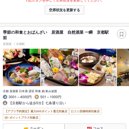
空席状況を更新する
季節の和食とおばんざい 居酒屋 自然酒菜 一瞬 京都駅
前
居酒屋
京都駅
京都 居酒屋 日本酒 貸切 和食 鍋 飲み放題
3001～4000円
501～1000円
【京都駅から徒歩5分】七条通り沿い
【アプリ予約限定】最大800ポイント還元対象店
口コミ投稿特典対象店
ポイントプラス対象店
クーポン
コース