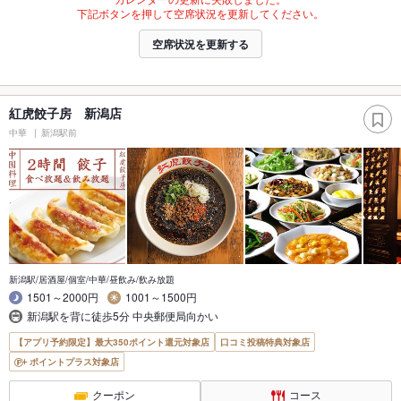
下記ボタンを押して空席状況を更新してください。
空席状況を更新する
紅虎餃子房 新潟店
中華
新潟駅前
新潟駅/居酒屋/個室/中華/昼飲み/飲み放題
1501～2000円
1001～1500円
新潟駅を背に徒歩5分 中央郵便局向かい
【アプリ予約限定】最大350ポイント還元対象店
口コミ投稿特典対象店
ポイントプラス対象店
クーポン
コース