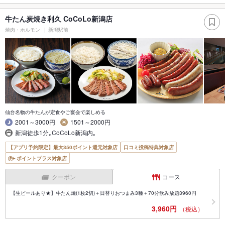
牛たん炭焼き利久 CoCoLo新潟店
焼肉・ホルモン
新潟駅前
仙台名物の牛たんが定食やご宴会で楽しめる
2001～3000円
1501～2000円
新潟徒歩1分｡CoCoLo新潟内｡
【アプリ予約限定】最大350ポイント還元対象店
口コミ投稿特典対象店
ポイントプラス対象店
クーポン
コース
【生ビールあり★】牛たん焼(1枚2切)＋日替りおつまみ3種＋70分飲み放題3960円
3,960円
（税込）