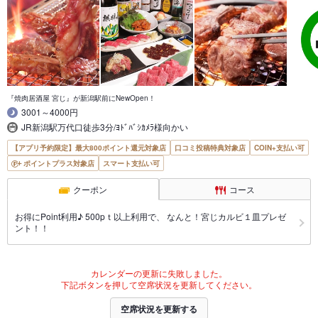
『焼肉居酒屋 宮じ』が新潟駅前にNewOpen！
3001～4000円
JR新潟駅万代口徒歩3分/ﾖﾄﾞﾊﾞｼｶﾒﾗ様向かい
【アプリ予約限定】最大800ポイント還元対象店
口コミ投稿特典対象店
COIN+支払い可
ポイントプラス対象店
スマート支払い可
クーポン
コース
お得にPoint利用♪ 500pｔ以上利用で、 なんと！宮じカルビ１皿プレゼ
ント！！
カレンダーの更新に失敗しました。
下記ボタンを押して空席状況を更新してください。
空席状況を更新する