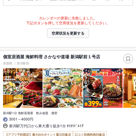
カレンダーの更新に失敗しました。
下記ボタンを押して空席状況を更新してください。
空席状況を更新する
個室居酒屋 海鮮料理 さかなや道場 新潟駅前１号店
居酒屋
新潟駅前
新潟駅1分 海鮮居酒屋 飲み放題 個室
3001～4000円
新潟駅万代口から東大通り徒歩1分 ﾎﾘｶﾜﾋﾞﾙ1F
【アプリ予約限定】最大800ポイント還元対象店
口コミ投稿特典対象店