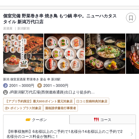
個室完備 野菜巻き串 焼き鳥 もつ鍋 串や。ニューハカタス
タイル 新潟万代口店
居酒屋
新潟駅前
新潟 個室居酒屋 野菜巻き 宴会 串 新潟駅
2001～3000円
2001～3000円
JR新潟駅万代広場(西側連絡通路)出口より徒歩約…
【アプリ予約限定】最大800ポイント還元対象店
口コミ投稿特典対象店
ポイントプラス対象店
適格請求書発行事業者
クーポン
コース
【幹事様無料】6名様以上のご予約で1名様分/14名様以上のご予約で2
名様分のコース料金が無料に！