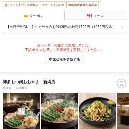
ポイントプラス対象店
スマート支払い可
適格請求書発行事業者
クーポン
コース
【当日予約OK！】生ビール含む2時間飲み放題1800円（1980円税込）
カレンダーの更新に失敗しました。
下記ボタンを押して空席状況を更新してください。
空席状況を更新する
博多もつ鍋おおやま 新潟店
居酒屋
新潟駅前