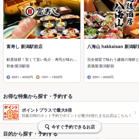
富寿し 新潟駅前店
八海山 hakkaisan 新潟
鮮度抜群！安くて旨い魚介・寿司が味わ…
完全個室で味わう越後の海鮮
和食/新潟駅前
居酒屋/新潟駅前
3001～4000円
1001～1500円
3001～4000円
お得な特集から探す・予約する
ポイントプラスで最大8倍
対象日時のネット予約でポイントが最大8倍たまるお店はこちら！
今すぐ予約できるお店
目的から探す・予約する