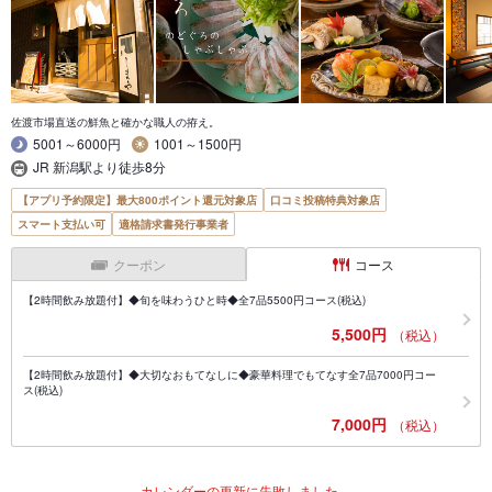
佐渡市場直送の鮮魚と確かな職人の拵え。
5001～6000円
1001～1500円
JR 新潟駅より徒歩8分
【アプリ予約限定】最大800ポイント還元対象店
口コミ投稿特典対象店
スマート支払い可
適格請求書発行事業者
クーポン
コース
【2時間飲み放題付】◆旬を味わうひと時◆全7品5500円コース(税込)
5,500円
（税込）
【2時間飲み放題付】◆大切なおもてなしに◆豪華料理でもてなす全7品7000円コー
ス(税込)
7,000円
（税込）
カレンダーの更新に失敗しました。