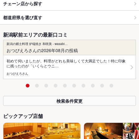
チェーン店から探す
都道府県を選び直す
新潟駅前エリアの最新口コミ
新潟の郷土料理 炉端焼き 和咲美 - wasabi…
おつぴえろさんの2026年08月の投稿
初めて伺いましたが、料理がどれも美味しくて大満足でした！特に印象
に残ったのが「いくらとウニ…
おつぴえろさん
検索条件変更
ピックアップ店舗