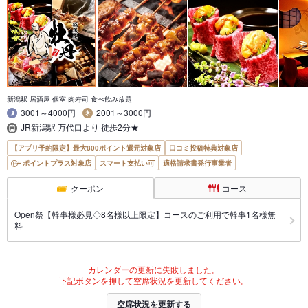
新潟駅 居酒屋 個室 肉寿司 食べ飲み放題
3001～4000円
2001～3000円
JR新潟駅 万代口より 徒歩2分★
【アプリ予約限定】最大800ポイント還元対象店
口コミ投稿特典対象店
ポイントプラス対象店
スマート支払い可
適格請求書発行事業者
クーポン
コース
Open祭【幹事様必見◇8名様以上限定】コースのご利用で幹事1名様無
料
カレンダーの更新に失敗しました。
下記ボタンを押して空席状況を更新してください。
空席状況を更新する