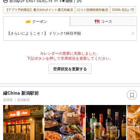
新潟駅2F EAST SIDE(ﾆｲｶﾞﾀﾊﾞﾙ★麺横丁)内
【アプリ予約限定】最大350ポイント還元対象店
口コミ投稿特典対象店
COIN+支払い可
クーポン
コース
【さらいにようこそ！】 ドリンク1杯目半額
カレンダーの更新に失敗しました。
下記ボタンを押して空席状況を更新してください。
空席状況を更新する
縁China 新潟駅前
居酒屋
新潟駅前