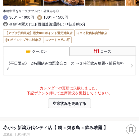
本格中華をリーズナブルに！昼飲みも◎
3001～4000円
1001～1500円
JR新潟駅万代口(西側連絡通路)より徒歩約6分
【アプリ予約限定】最大800ポイント還元対象店
口コミ投稿特典対象店
ポイントプラス対象店
スマート支払い可
クーポン
コース
《平日限定》 ２時間飲み放題宴会コース →３時間飲み放題へ延長無料
♪
カレンダーの更新に失敗しました。
下記ボタンを押して空席状況を更新してください。
空席状況を更新する
赤から 新潟万代シティ店【 鍋 × 焼き鳥 × 飲み放題 】
居酒屋
新潟駅前