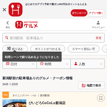
はじめてのアプリ予約で最大
1,000円分ポイントもらえる
ダウンロード
アプリで開く
戻る
マイメニュー
新潟駅前 駐車場あり
変更
絞り込む
ポイントがつかえる
スマート支払い可
日付
時間
人数
新潟駅前の駐車場ありのグルメ・クーポン情報
34件 1-20件
地図で表示
PR
ダイニングバー・バル
新潟駅前
びいどろCoCoLo新潟店