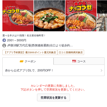
選べる辛さは11段階！名古屋名物料理！
2001～3000円
JR新潟駅万代広場(西側連絡通路)出口より徒歩約…
【アプリ予約限定】最大800ポイント還元対象店
口コミ投稿特典対象店
クーポン
コース
赤から公式アプリDLで、200円OFF！
カレンダーの更新に失敗しました。
下記ボタンを押して空席状況を更新してください。
空席状況を更新する