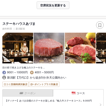
空席状況を更新する
ステーキハウスあづま
創作料理
新潟駅前
目の前で焼き上げる極上のステーキを…
9001～10000円
4001～5000円
新潟駅【万代口】から徒歩5分/弁天公園向かい
口コミ投稿特典対象店
ポイントプラス対象店
クーポン
コース
【ディナー】あづま自慢のステーキが楽しめる『輸入牛ステーキコース』9.000円