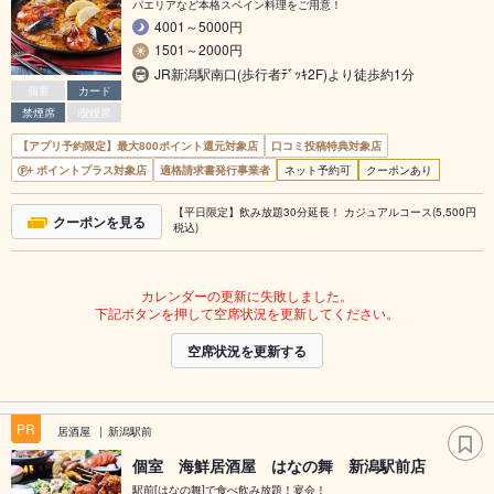
パエリアなど本格スペイン料理をご用意！
4001～5000円
1501～2000円
JR新潟駅南口(歩行者ﾃﾞｯｷ2F)より徒歩約1分
個室
カード
禁煙席
喫煙席
【アプリ予約限定】最大800ポイント還元対象店
口コミ投稿特典対象店
ポイントプラス対象店
適格請求書発行事業者
ネット予約可
クーポンあり
【平日限定】飲み放題30分延長！ カジュアルコース(5,500円
クーポンを見る
税込)
カレンダーの更新に失敗しました。
下記ボタンを押して空席状況を更新してください。
空席状況を更新する
PR
居酒屋
新潟駅前
個室 海鮮居酒屋 はなの舞 新潟駅前店
駅前[はなの舞]で食べ飲み放題！宴会！