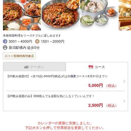
本格韓国料理をリーズナブルに楽しめます♪
3001～4000円
1501～2000円
新潟駅構内 徒歩0分
口コミ投稿特典対象店
クーポン
コース
【2h飲み放題付】 <全10品>5000円(税込)〆は冷麺夏コース☆8月31日まで☆
5,000円
（税込）
【2H飲み放題のみ】何杯飲んでも金額を気にしなくていいんです！
2,500円
（税込）
カレンダーの更新に失敗しました。
下記ボタンを押して空席状況を更新してください。