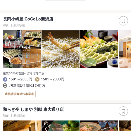
長岡小嶋屋 CoCoLo新潟店
和食
新潟駅前
創業50年の老舗へぎそば専門店
1501～2000円
1501～2000円
JR新潟駅1階ﾚｽﾄﾗﾝ街内
適格請求書発行事業者
和らぎ亭 しまや 別邸 東大通り店
和食
新潟駅前