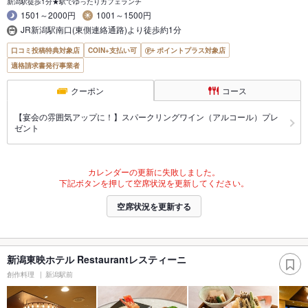
新潟駅徒歩1分★駅でゆったりカフェランチ
1501～2000円
1001～1500円
JR新潟駅南口(東側連絡通路)より徒歩約1分
口コミ投稿特典対象店
COIN+支払い可
ポイントプラス対象店
適格請求書発行事業者
クーポン
コース
【宴会の雰囲気アップに！】スパークリングワイン（アルコール）プレ
ゼント
カレンダーの更新に失敗しました。
下記ボタンを押して空席状況を更新してください。
空席状況を更新する
新潟東映ホテル Restaurantレスティーニ
創作料理
新潟駅前