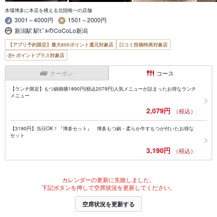
本場博多に本店を構える北陸唯一の店舗
3001～4000円
1501～2000円
新潟駅 駅ﾋﾞﾙのCoCoLo新潟
【アプリ予約限定】最大800ポイント還元対象店
口コミ投稿特典対象店
ポイントプラス対象店
クーポン
コース
【ランチ限定】もつ鍋御膳1890円(税込2079円)人気メニューが詰まったお得なランチ
メニュー
2,079円
（税込）
【3190円】当日OK！『博多セット』 博多もつ鍋・柔らか牛すもつが付いたお得な
セット
3,190円
（税込）
カレンダーの更新に失敗しました。
下記ボタンを押して空席状況を更新してください。
空席状況を更新する