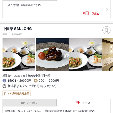
【６０分制】お席のみのご予約
0円
（税込）
中国菜 SANLONG
中華
新潟駅前
厳選食材で仕立てる本格的な中国料理の店
15001～20000円
2001～3000円
新潟駅よりﾀｸｼｰで約5分/徒歩 約15分
口コミ投稿特典対象店
クーポン
コース
龍翔雲舞（りゅうしょう うんぶ） 季節のおまかせ！軽めのコース8800円(税込)