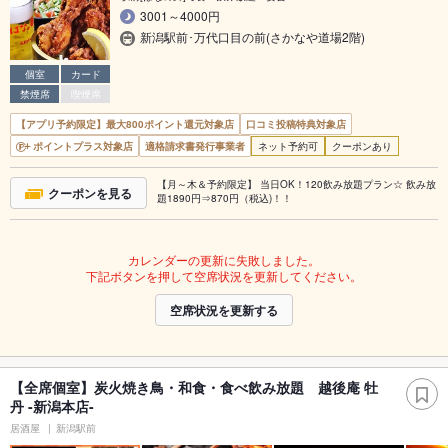
3001～4000円
新潟駅前･万代口目の前(さかなや道場2階)
個室
カード
禁煙席
喫煙席
【アプリ予約限定】最大800ポイント還元対象店
口コミ投稿特典対象店
ポイントプラス対象店
適格請求書発行事業者
ネット予約可
クーポンあり
【月～木＆予約限定】 当日OK！120飲み放題プラン☆ 飲み放
クーポンを見る
題1890円⇒870円（税込)！！
カレンダーの更新に失敗しました。
下記ボタンを押して空席状況を更新してください。
空席状況を更新する
【全席個室】炭火焼き鳥・和食・食べ飲み放題 越後庵 牡
丹 -新潟本店-
居酒屋
新潟駅前