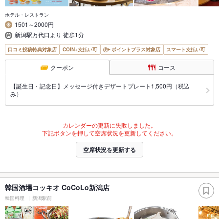
ホテル・レストラン
1501～2000円
新潟駅万代口より 徒歩1分
口コミ投稿特典対象店
COIN+支払い可
ポイントプラス対象店
スマート支払い可
クーポン
コース
【誕生日・記念日】メッセージ付きデザートプレート1,500円（税込
み）
カレンダーの更新に失敗しました。
下記ボタンを押して空席状況を更新してください。
空席状況を更新する
韓国酒場コッキオ CoCoLo新潟店
韓国料理
新潟駅前