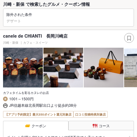
川崎・新保 で検索したグルメ・クーポン情報
除外された条件
デザート
canele de CHIANTI 長岡川崎店
川崎・新保
カフェ・スイーツ
カフェタイムを彩るカヌレのお店
1001～1500円
JR信越本線北長岡駅出口より徒歩約38分
【アプリ予約限定】最大350ポイント還元対象店
口コミ投稿特典対象店
クーポン
コース