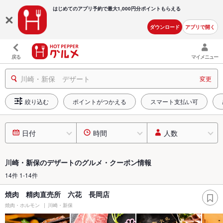
はじめてのアプリ予約で最大
1,000円分ポイントもらえる
ダウンロード
アプリで開く
戻る
マイメニュー
川崎・新保 デザート
変更
絞り込む
ポイントがつかえる
スマート支払い可
日付
時間
人数
川崎・新保のデザートのグルメ・クーポン情報
14件 1-14件
焼肉 精肉直売所 六花 長岡店
焼肉・ホルモン
川崎・新保