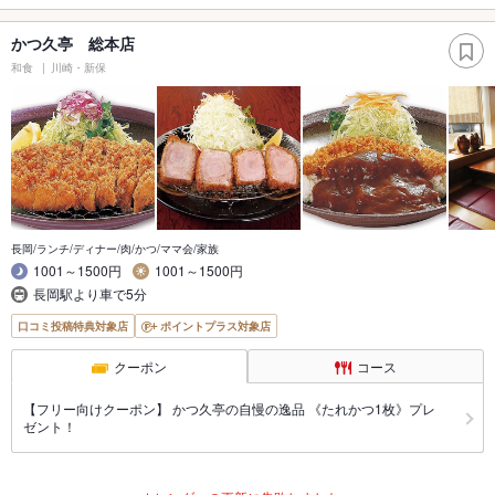
かつ久亭 総本店
和食
川崎・新保
長岡/ランチ/ディナー/肉/かつ/ママ会/家族
1001～1500円
1001～1500円
長岡駅より車で5分
口コミ投稿特典対象店
ポイントプラス対象店
クーポン
コース
【フリー向けクーポン】 かつ久亭の自慢の逸品 《たれかつ1枚》プレ
ゼント！