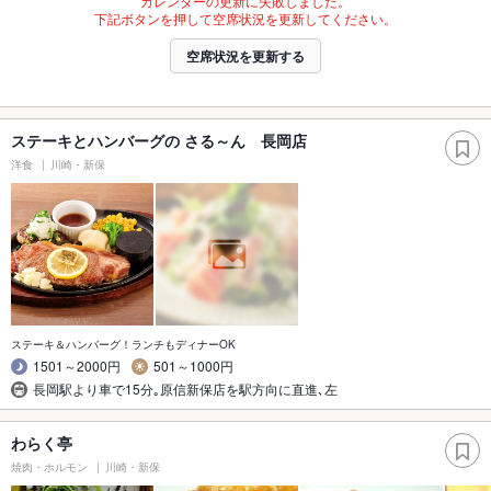
カレンダーの更新に失敗しました。
下記ボタンを押して空席状況を更新してください。
空席状況を更新する
ステーキとハンバーグの さる～ん 長岡店
洋食
川崎・新保
ステーキ＆ハンバーグ！ランチもディナーOK
1501～2000円
501～1000円
長岡駅より車で15分｡原信新保店を駅方向に直進､左
わらく亭
焼肉・ホルモン
川崎・新保