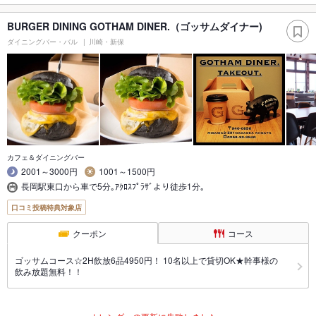
BURGER DINING GOTHAM DINER.（ゴッサムダイナー)
ダイニングバー・バル
川崎・新保
カフェ＆ダイニングバー
2001～3000円
1001～1500円
長岡駅東口から車で5分｡ｱｸﾛｽﾌﾟﾗｻﾞより徒歩1分｡
口コミ投稿特典対象店
クーポン
コース
ゴッサムコース☆2H飲放6品4950円！ 10名以上で貸切OK★幹事様の
飲み放題無料！！