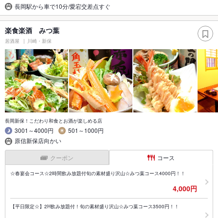
長岡駅から車で10分/愛宕交差点すぐ
楽食楽酒 みつ葉
居酒屋
川崎・新保
長岡新保！こだわり和食とお酒が楽しめる店
3001～4000円
501～1000円
原信新保店向かい
クーポン
コース
☆春宴会コース☆2時間飲み放題付旬の素材盛り沢山☆みつ葉コース4000円！！
4,000円
【平日限定☆】2H飲み放題付！旬の素材盛り沢山☆みつ葉コース3500円！！