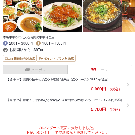
本格中華を味わえる長岡の中華料理店
2001～3000円
1001～1500円
北長岡駅から1,367m
口コミ投稿特典対象店
ポイントプラス対象店
クーポン
コース
【当日OK】焼売や餃子など点心を堪能♪全6品《点心コース》2980円(税込)
2,980円
（税込）
【当日OK】海老チリや酢豚など全6品♪《2時間飲み放題パックコース》5700円(税込)
5,700円
（税込）
カレンダーの更新に失敗しました。
下記ボタンを押して空席状況を更新してください。