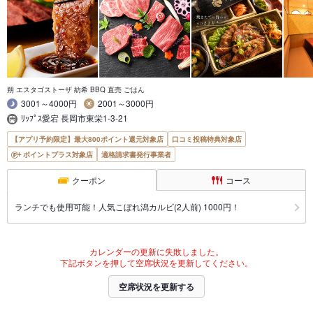
朔 エスタゴストーザ 紡希 BBQ 直売 ごはん
3001～4000円
2001～3000円
ﾘｯﾌﾟｽ愛宕 長岡市東栄1-3-21
【アプリ予約限定】最大800ポイント還元対象店
口コミ投稿特典対象店
ポイントプラス対象店
適格請求書発行事業者
クーポン
コース
ランチでも使用可能！人気こぼれ潟カルビ(2人前) 1000円！
カレンダーの更新に失敗しました。
下記ボタンを押して空席状況を更新してください。
空席状況を更新する