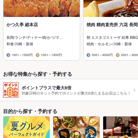
かつ久亭 総本店
焼肉 精肉直売所 六花 長
長岡/ランチ/ディナー/肉/かつ/マ…
朔 エスタゴストーザ 紡希 BBQ
和食/川崎・新保
焼肉・ホルモン/川崎・新保
1001～1500円
1001～1500円
3001～4000円
2001～300
お得な特集から探す・予約する
ポイントプラスで最大8倍
対象日時のネット予約でポイントが最大8倍たまるお店はこちら！
目的から探す・予約する