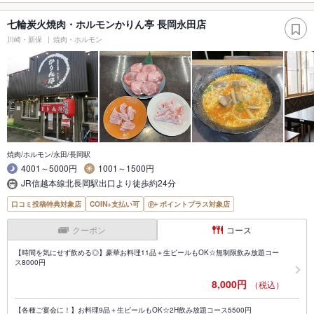
七輪炭火焼肉・ホルモンかりん亭 長岡永田店
川崎・新保
焼肉・ホルモン
焼肉/ホルモン/永田/長岡駅
4001～5000円
1001～1500円
JR信越本線北長岡駅出口より徒歩約24分
口コミ投稿特典対象店
COIN+支払い可
ポイントプラス対象店
クーポン
コース
【時間を気にせず飲める◎】豪華お料理11品＋生ビールもOK☆無制限飲み放題コー
ス8000円
8,000円
（税込）
【各種ご宴会に！】お料理9品＋生ビールもOK☆2H飲み放題コース5500円