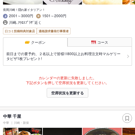
長岡川崎！隠れ家イタリアン！
2001～3000円
1501～2000円
川崎､ｱｸﾛｽﾌﾟﾗｻﾞ近く
口コミ投稿特典対象店
適格請求書発行事業者
クーポン
コース
前日までの要予約、２名以上で皆様\1800以上お料理注文時マルゲリー
タピザ1枚プレゼント!
カレンダーの更新に失敗しました。
下記ボタンを押して空席状況を更新してください。
空席状況を更新する
中華 千屋
中華
川崎・新保