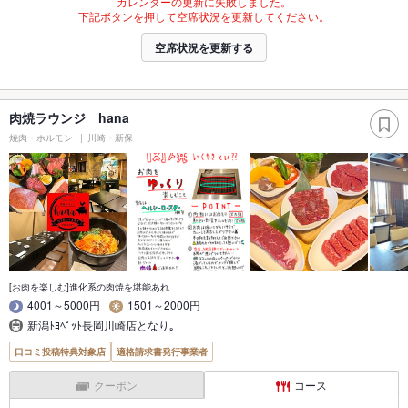
カレンダーの更新に失敗しました。
下記ボタンを押して空席状況を更新してください。
空席状況を更新する
肉焼ラウンジ hana
焼肉・ホルモン
川崎・新保
[お肉を楽しむ]進化系の肉焼を堪能あれ
4001～5000円
1501～2000円
新潟ﾄﾖﾍﾟｯﾄ長岡川崎店となり｡
口コミ投稿特典対象店
適格請求書発行事業者
クーポン
コース