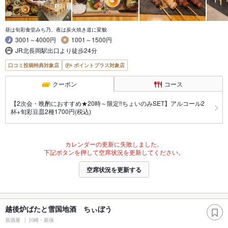
昼は旬彩食堂みち乃、夜は炭火焼き道に変貌
3001～4000円
1001～1500円
JR北長岡駅出口より徒歩24分
口コミ投稿特典対象店
ポイントプラス対象店
クーポン
コース
【2次会・晩酌におすすめ★20時～限定!!ちょいのみSET】アルコール2
杯+旬彩豆皿2種1700円(税込)
カレンダーの更新に失敗しました。
下記ボタンを押して空席状況を更新してください。
空席状況を更新する
越後炉ばたと雪国地酒 ちぃぼう
居酒屋
川崎・新保