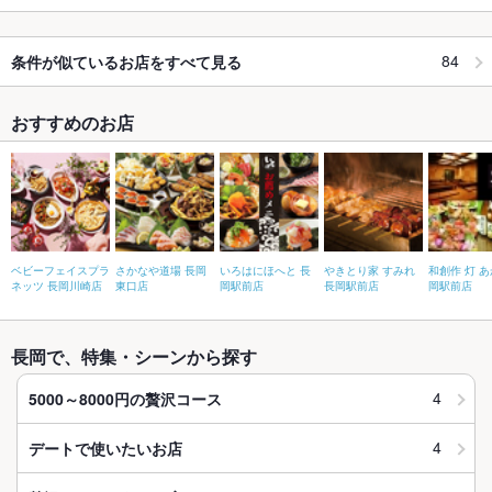
84
条件が似ているお店をすべて見る
おすすめのお店
ベビーフェイスプラ
さかなや道場 長岡
いろはにほへと 長
やきとり家 すみれ
和創作 灯 あ
ネッツ 長岡川崎店
東口店
岡駅前店
長岡駅前店
岡駅前店
長岡で、特集・シーンから探す
4
5000～8000円の贅沢コース
4
デートで使いたいお店