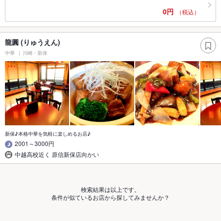
0円
（税込）
龍圓 (りゅうえん)
中華
川崎・新保
新保♪本格中華を気軽に楽しめるお店♪
2001～3000円
中越高校近く 原信新保店向かい
検索結果は以上です。
条件が似ているお店から探してみませんか？