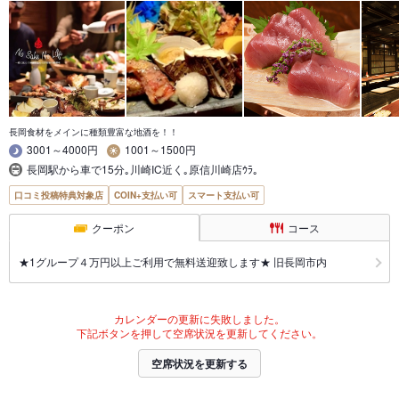
長岡食材をメインに種類豊富な地酒を！！
3001～4000円
1001～1500円
長岡駅から車で15分｡川崎IC近く｡原信川崎店ｳﾗ｡
口コミ投稿特典対象店
COIN+支払い可
スマート支払い可
クーポン
コース
★1グループ４万円以上ご利用で無料送迎致します★ 旧長岡市内
カレンダーの更新に失敗しました。
下記ボタンを押して空席状況を更新してください。
空席状況を更新する