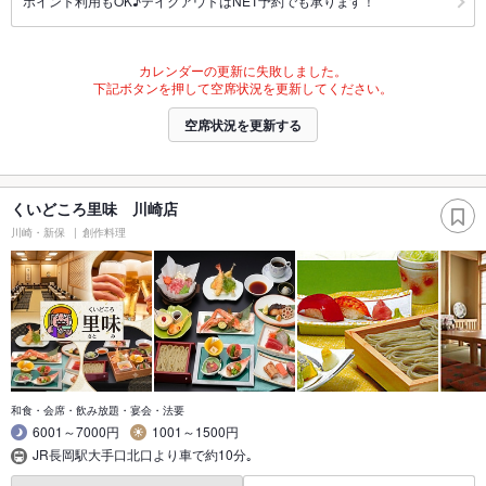
ポイント利用もOK♪テイクアウトはNET予約でも承ります！
カレンダーの更新に失敗しました。
下記ボタンを押して空席状況を更新してください。
空席状況を更新する
くいどころ里味 川崎店
川崎・新保
創作料理
和食・会席・飲み放題・宴会・法要
6001～7000円
1001～1500円
JR長岡駅大手口北口より車で約10分｡