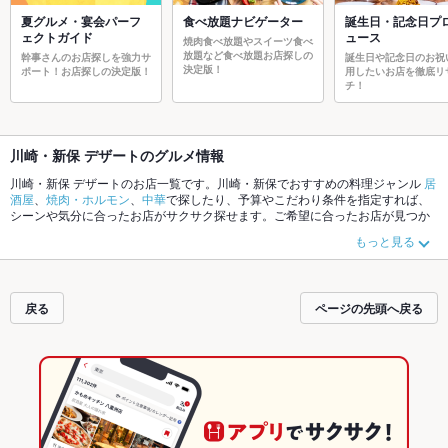
夏グルメ・宴会パーフ
食べ放題ナビゲーター
誕生日・記念日プ
ェクトガイド
ュース
焼肉食べ放題やスイーツ食べ
放題など食べ放題お店探しの
幹事さんのお店探しを強力サ
誕生日や記念日のお祝
決定版！
ポート！お店探しの決定版！
用したいお店を徹底リ
チ！
川崎・新保 デザートのグルメ情報
川崎・新保 デザートのお店一覧です。川崎・新保でおすすめの料理ジャンル
居
酒屋
、
焼肉・ホルモン
、
中華
で探したり、予算やこだわり条件を指定すれば、
シーンや気分に合ったお店がサクサク探せます。ご希望に合ったお店が見つか
らなかったら、近隣のエリア
長岡駅
、
川崎・新保
、
古正寺周辺
もチェックして
もっと見る
みてください。ホットペッパーグルメなら、お得なクーポンはもちろん、こだ
わりメニュー
牛タン
、
パスタ
、
カルボナーラ
や季節のおすすめ料理など、お店
の最新情報をご紹介しているので安心！24時間使える簡単便利なネット予約が
使えるお店も拡大中です。友達どうしの飲み会にも、会社の宴会にも、デート
戻る
ページの先頭へ戻る
やパーティーにもお得に便利にホットペッパーグルメをご利用ください。