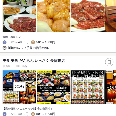
焼肉・ホルモン
3001～4000円
501～1000円
川崎のﾊﾛｰﾜｰｸ手前の信号の角｡
美食 美酒 だんらん いっさく 長岡東店
居酒屋
川崎・新保
【完全個室×メニュー700種】食の遊園地！
3001～4000円
501～1000円