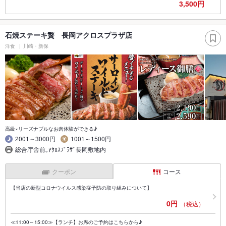
3,500円
石焼ステーキ贅 長岡アクロスプラザ店
洋食
川崎・新保
高級×リーズナブルなお肉体験ができる♪
2001～3000円
1001～1500円
総合庁舎前｡ｱｸﾛｽﾌﾟﾗｻﾞ長岡敷地内
クーポン
コース
【当店の新型コロナウイルス感染症予防の取り組みについて】
0円
（税込）
≪11:00～15:00≫【ランチ】お席のご予約はこちらから♪