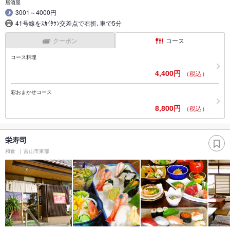
居酒屋
3001～4000円
41号線をｽｶｲﾀｳﾝ交差点で右折､車で5分
クーポン
コース
コース料理
4,400円
（税込）
彩おまかせコース
8,800円
（税込）
栄寿司
和食
富山市東部