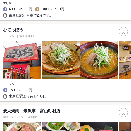
すし屋
4001～5000円
1001～1500円
東新庄駅から車で2分です｡
むてっぽう
ラーメン
富山市東部
ラーメン
1501～2000円
東新庄駅より徒歩10分｡
炭火焼肉 米沢亭 富山町村店
焼肉・ホルモン
富山駅