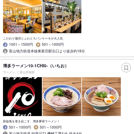
こだわり珈琲とふわとろパンケーキが大人気
1001～1500円
501～1000円
富山地方鉄道本線東新庄駅出口より徒歩約18分
博多ラーメン10-1CHI0-（いちお）
ラーメン
富山市南部
新旋風を巻き起こす、博多豚骨ラーメン！
501～1000円
501～1000円
富山地方鉄道 中滑川71 機械工業ｾﾝﾀ- 徒歩4分