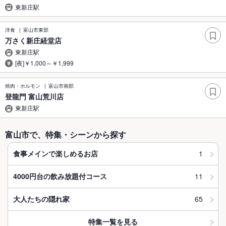
東新庄駅
洋食
富山市東部
万さく新庄経堂店
東新庄駅
[夜]￥1,000～￥1,999
焼肉・ホルモン
富山市南部
登龍門 富山荒川店
東新庄駅
富山市で、特集・シーンから探す
1
食事メインで楽しめるお店
11
4000円台の飲み放題付コース
65
大人たちの隠れ家
特集一覧を見る