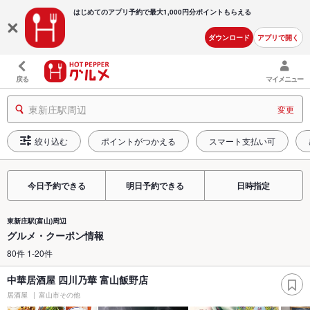
はじめてのアプリ予約で最大
1,000円分ポイントもらえる
ダウンロード
アプリで開く
戻る
マイメニュー
東新庄駅周辺
変更
絞り込む
ポイントがつかえる
スマート支払い可
今日予約できる
明日予約できる
日時指定
東新庄駅(富山)周辺
グルメ・クーポン情報
80件 1-20件
中華居酒屋 四川乃華 富山飯野店
居酒屋
富山市その他