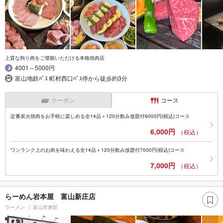
上質な拘り肉をご堪能いただける本格焼肉店
4001～5000円
富山地鉄ﾊﾞｽ 町村西口ﾊﾞｽ停から徒歩約3分
クーポン
コース
定番炭火焼肉をお手軽に楽しめる全14品＋120分飲み放題付6000円(税込)コース
6,000円
（税込）
ワンランク上のお肉を味わえる全14品＋120分飲み放題付7000円(税込)コース
7,000円
（税込）
らーめん岩本屋 富山新庄店
ラーメン
富山市東部