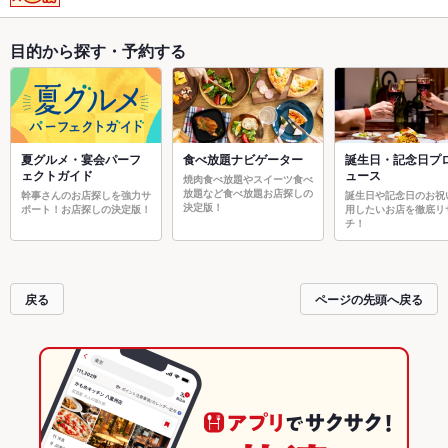
目的から探す・予約する
夏グルメ・宴会パーフ
食べ放題ナビゲーター
誕生日・記念日プ
ェクトガイド
ュース
焼肉食べ放題やスイーツ食べ
放題など食べ放題お店探しの
幹事さんのお店探しを強力サ
誕生日や記念日のお祝
決定版！
ポート！お店探しの決定版！
用したいお店を徹底リ
チ！
戻る
ページの先頭へ戻る