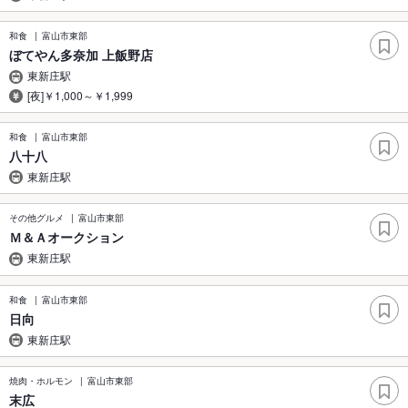
和食
富山市東部
ぼてやん多奈加 上飯野店
東新庄駅
[夜]￥1,000～￥1,999
和食
富山市東部
八十八
東新庄駅
その他グルメ
富山市東部
Ｍ＆Ａオークション
東新庄駅
和食
富山市東部
日向
東新庄駅
焼肉・ホルモン
富山市東部
末広