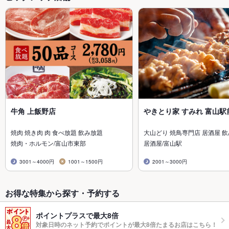
牛角 上飯野店
やきとり家 すみれ 富山駅
焼肉 焼き肉 肉 食べ放題 飲み放題
大山どり 焼鳥専門店 居酒屋 
焼肉・ホルモン/富山市東部
居酒屋/富山駅
3001～4000円
1001～1500円
2001～3000円
お得な特集から探す・予約する
ポイントプラスで最大8倍
対象日時のネット予約でポイントが最大8倍たまるお店はこちら！