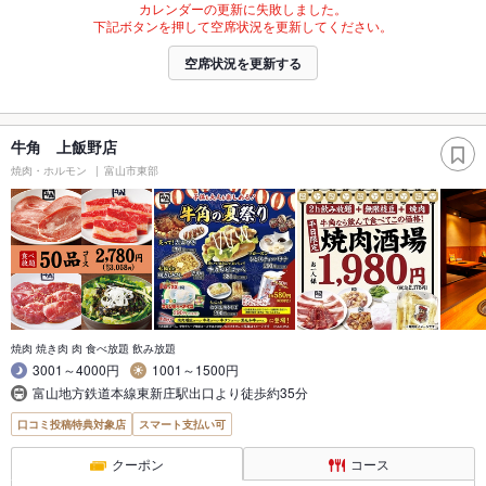
カレンダーの更新に失敗しました。
下記ボタンを押して空席状況を更新してください。
空席状況を更新する
牛角 上飯野店
焼肉・ホルモン
富山市東部
焼肉 焼き肉 肉 食べ放題 飲み放題
3001～4000円
1001～1500円
富山地方鉄道本線東新庄駅出口より徒歩約35分
口コミ投稿特典対象店
スマート支払い可
クーポン
コース