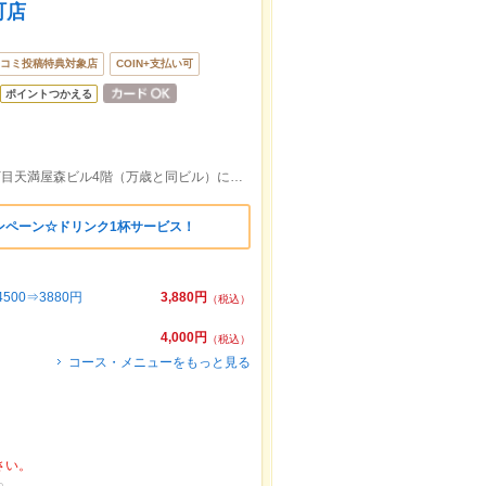
町店
コミ投稿特典対象店
COIN+支払い可
ポイントつかえる
アクティ21から南に徒歩5分※秋田町１丁目天満屋森ビル4階（万歳と同ビル）に新規移転オープン《1月24日NEWOPEN》
ンペーン☆ドリンク1杯サービス！
00⇒3880円
3,880円
（税込）
4,000円
（税込）
コース・メニューをもっと見る
さい。