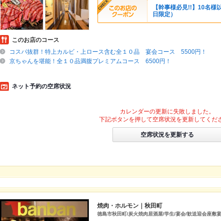
【幹事様必見!!】10名
日限定）
このお店のコース
コスパ抜群！特上カルビ・上ロース含む全１０品 宴会コース 5500円！
京ちゃんを堪能！全１０品満腹プレミアムコース 6500円！
ネット予約の空席状況
カレンダーの更新に失敗しました。
下記ボタンを押して空席状況を更新してくだ
空席状況を更新する
焼肉・ホルモン｜秋田町
徳島市秋田町/炭火焼肉居酒屋/学生/宴会/歓送迎会座敷宴