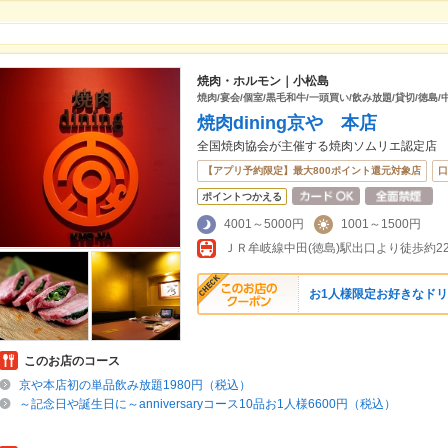
焼肉・ホルモン｜小松島
焼肉/宴会/個室/黒毛和牛/一頭買い/飲み放題/貸切/徳島
焼肉dining京や 本店
全国焼肉協会が主催する焼肉ソムリエ認定店
【アプリ予約限定】最大800ポイント還元対象店
口
ポイントつかえる
4001～5000円
1001～1500円
ＪＲ牟岐線中田(徳島)駅出口より徒歩約2
お1人様限定お好きなドリ
このお店のコース
京や本店初の単品飲み放題1980円（税込）
～記念日や誕生日に～anniversaryコース10品お1人様6600円（税込）