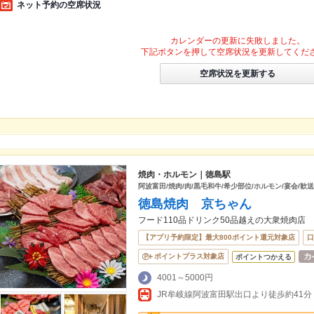
ネット予約の空席状況
カレンダーの更新に失敗しました。
下記ボタンを押して空席状況を更新してくだ
空席状況を更新する
焼肉・ホルモン｜徳島駅
阿波富田/焼肉/肉/黒毛和牛/希少部位/ホルモン/宴会/歓
徳島焼肉 京ちゃん
フード110品ドリンク50品越えの大衆焼肉店
【アプリ予約限定】最大800ポイント還元対象店
口
ポイントプラス対象店
ポイントつかえる
4001～5000円
JR牟岐線阿波富田駅出口より徒歩約41分