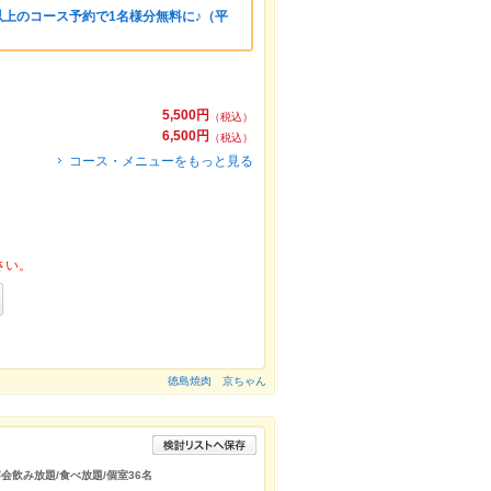
様以上のコース予約で1名様分無料に♪（平
5,500円
（税込）
6,500円
（税込）
コース・メニューをもっと見る
さい。
徳島焼肉 京ちゃん
会飲み放題/食べ放題/個室36名