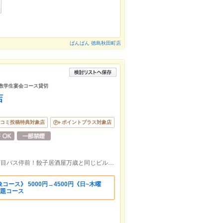
ばんばん 徳島秋田町店
人数学生宴会コース貸切
店
コミ投稿特典対象店
ポイントプラス対象店
アクティ21から南に徒歩5分！秋田町１丁目バス停前！餃子居酒屋万歳と同じビル4階！
ース》 5000円→4500円《日~木曜
放題コース