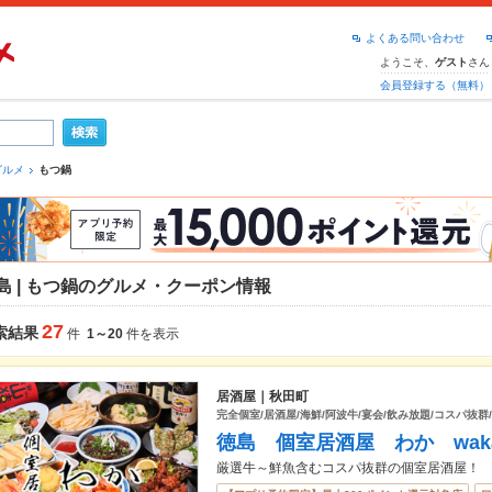
よくある問い合わせ
ようこそ、
さん
ゲスト
会員登録する（無料）
グルメ
もつ鍋
島 | もつ鍋のグルメ・クーポン情報
27
索結果
件
1～20
件を表示
居酒屋｜秋田町
完全個室/居酒屋/海鮮/阿波牛/宴会/飲み放題/コスパ抜群
徳島 個室居酒屋 わか wak
厳選牛～鮮魚含むコスパ抜群の個室居酒屋！