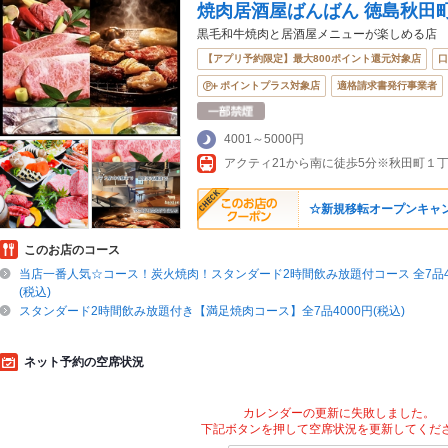
焼肉居酒屋ばんばん 徳島秋田
黒毛和牛焼肉と居酒屋メニューが楽しめる店
【アプリ予約限定】最大800ポイント還元対象店
口
ポイントプラス対象店
適格請求書発行事業者
4001～5000円
☆新規移転オープンキャ
このお店のコース
当店一番人気☆コース！炭火焼肉！スタンダード2時間飲み放題付コース 全7品45
(税込)
スタンダード2時間飲み放題付き【満足焼肉コース】全7品4000円(税込)
ネット予約の空席状況
カレンダーの更新に失敗しました。
下記ボタンを押して空席状況を更新してくだ