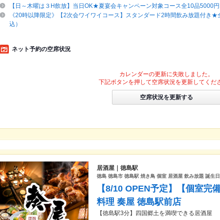
【日～木曜は３H飲放】当日OK★夏宴会キャンペーン対象コース全10品5000円→4
《20時以降限定》【2次会ワイワイコース】スタンダード2時間飲み放題付き★全
込）
ネット予約の空席状況
カレンダーの更新に失敗しました。
下記ボタンを押して空席状況を更新してくだ
空席状況を更新する
居酒屋｜徳島駅
徳島 徳島市 徳島駅 焼き鳥 個室 居酒屋 飲み放題 誕生
【8/10 OPEN予定】【個室
料理 奏屋 徳島駅前店
【徳島駅3分】四国郷土を満喫できる居酒屋