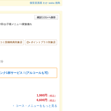
個室居酒屋 わか waka 徳島
/中田/お子様メニュー/家族連れ
コミ投稿特典対象店
ポイントプラス対象店
2分
ンク1杯サービス！(アルコールも可)
1,980円
（税込）
6,600円
（税込）
コース・メニューをもっと見る