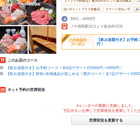
【アプリ予約限定】最大800ポイント還元対象店
口
ポイントプラス対象店
スマート支払い可
ポ
3001～4000円
ＪＲ徳島駅出口より徒歩約15分
【飲み放題付き】お手軽コー
円！
このお店のコース
【飲み放題付き】お手軽コース！全6品デザート付5000円⇒4500円！
【飲み放題付き】鮮魚×名物逸品が楽しめる！贅沢コース！全7品デザート付6000
ネット予約の空席状況
カレンダーの更新に失敗しました。
下記ボタンを押して空席状況を更新してくだ
空席状況を更新する