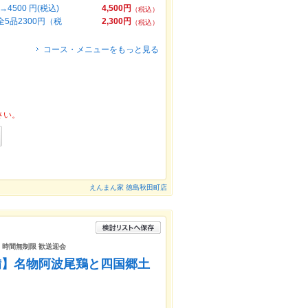
500 円(税込)
4,500円
（税込）
5品2300円（税
2,300円
（税込）
コース・メニューをもっと見る
さい。
えんまん家 徳島秋田町店
日 時間無制限 歓送迎会
完備】名物阿波尾鶏と四国郷土