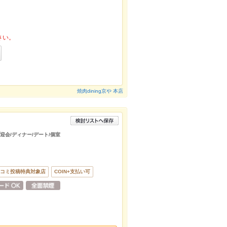
さい。
焼肉dining京や 本店
送迎会/ディナー/デート/個室
コミ投稿特典対象店
COIN+支払い可