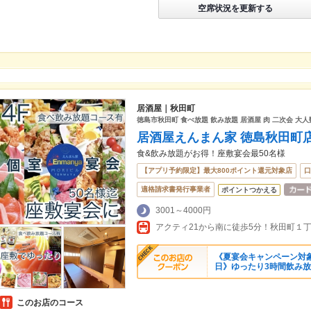
空席状況を更新する
居酒屋｜秋田町
徳島市秋田町 食べ放題 飲み放題 居酒屋 肉 二次会 大
居酒屋えんまん家 徳島秋田町
食&飲み放題がお得！座敷宴会最50名様
【アプリ予約限定】最大800ポイント還元対象店
口
適格請求書発行事業者
ポイントつかえる
3001～4000円
《夏宴会キャンペーン対象コ
日》ゆったり3時間飲み
このお店のコース