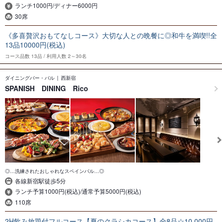
ランチ1000円/ディナー6000円
30席
《多喜贅沢おもてなしコース》大切な人との晩餐に◎和牛を満喫!!全
13品10000円(税込)
コース品数
13品
利用人数
2～30名
ダイニングバー・バル
西新宿
SPANISH DINING Rico
◎…洗練されたおしゃれなスペインバル…◎
各線新宿駅徒歩5分
ランチ予算1000円(税込)/通常予算5000円(税込)
110席
2H飲み放題付フルコース【夏のクラシカコース】全8品☆10,000円