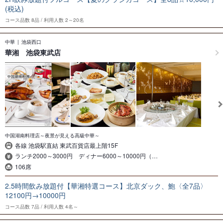
(税込)
コース品数
8品
利用人数
2～20名
中華
池袋西口
華湘 池袋東武店
中国湖南料理店～夜景が見える高級中華～
各線 池袋駅直結 東武百貨店最上階15F
ランチ2000～3000円 ディナー6000～10000円（…
106席
2.5時間飲み放題付【華湘特選コース】北京ダック、鮑〈全7品〉
12100円→10000円
コース品数
7品
利用人数
4名～