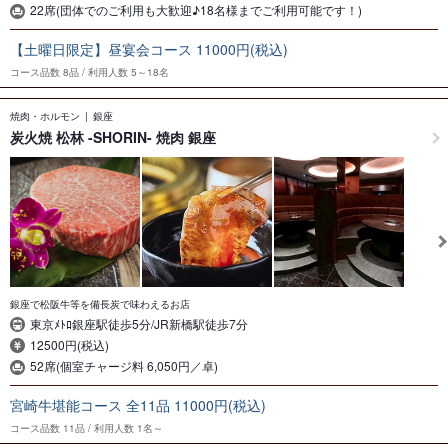
22席(団体でのご利用も大歓迎♪18名様までご利用可能です！)
【土曜日限定】昼宴会コース 11000円(税込)
コース品数
8品
利用人数
5～18名
焼肉・ホルモン
銀座
炭火焼 松林 -SHORIN- 焼肉 銀座
銀座で松阪牛等を備長炭で味わえるお店
東京ﾒﾄﾛ銀座駅徒歩5分/JR新橋駅徒歩7分
12500円(税込)
52席(個室チャージ料 6,050円／卓)
宮崎牛堪能コース 全11品 11000円(税込)
コース品数
11品
利用人数
1名～