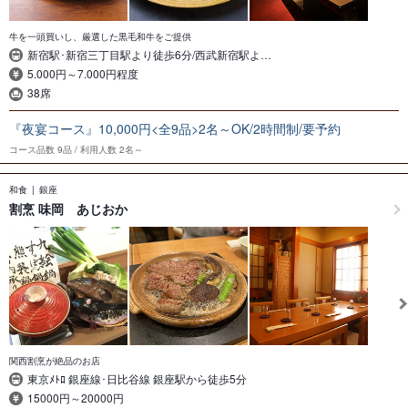
牛を一頭買いし、厳選した黒毛和牛をご提供
新宿駅･新宿三丁目駅より徒歩6分/西武新宿駅よ…
5.000円～7.000円程度
38席
『夜宴コース』10,000円<全9品>2名～OK/2時間制/要予約
コース品数
9品
利用人数
2名～
和食
銀座
割烹 味岡 あじおか
関西割烹が絶品のお店
東京ﾒﾄﾛ 銀座線･日比谷線 銀座駅から徒歩5分
15000円～20000円