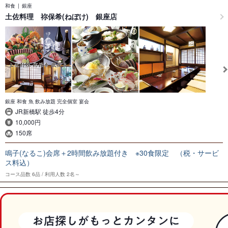
和食
銀座
土佐料理 祢保希(ねぼけ) 銀座店
銀座 和食 魚 飲み放題 完全個室 宴会
JR新橋駅 徒歩4分
10,000円
150席
鳴子(なるこ)会席＋2時間飲み放題付き ※30食限定 （税・サービ
ス料込）
コース品数
6品
利用人数
2名～