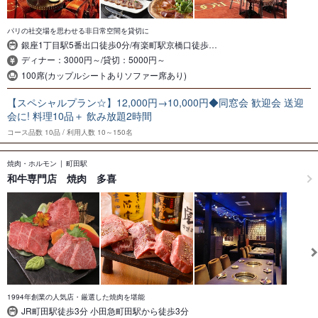
パリの社交場を思わせる非日常空間を貸切に
銀座1丁目駅5番出口徒歩0分/有楽町駅京橋口徒歩…
ディナー：3000円～/貸切：5000円～
100席(カップルシートありソファー席あり)
【スペシャルプラン☆】12,000円→10,000円◆同窓会 歓迎会 送迎
会に! 料理10品＋ 飲み放題2時間
コース品数
10品
利用人数
10～150名
焼肉・ホルモン
町田駅
和牛専門店 焼肉 多喜
1994年創業の人気店・厳選した焼肉を堪能
JR町田駅徒歩3分 小田急町田駅から徒歩3分