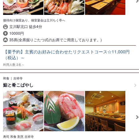
接待向け個室あり、個室宴会は立川ちく亭へ
立川駅北口 徒歩4分
10000円
35席(全席掘りごたつ式のお席でご用意しております。)
【要予約】主賓のお好みに合わせたリクエストコース☆11,000円
（税込）～
利用人数
2名～
和食
吉祥寺
鮨と肴こばやし
寿司 和食 割烹 吉祥寺