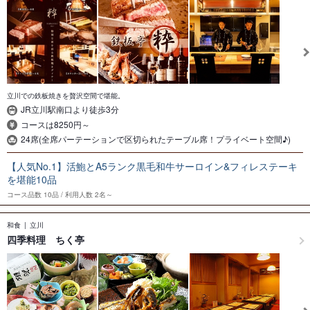
立川での鉄板焼きを贅沢空間で堪能。
JR立川駅南口より徒歩3分
コースは8250円～
24席(全席パーテーションで区切られたテーブル席！プライベート空間♪)
【人気No.1】活鮑とA5ランク黒毛和牛サーロイン&フィレステーキ
を堪能10品
コース品数
10品
利用人数
2名～
和食
立川
四季料理 ちく亭