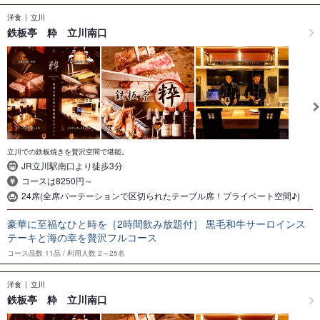
洋食
立川
鉄板亭 粋 立川南口
立川での鉄板焼きを贅沢空間で堪能。
JR立川駅南口より徒歩3分
コースは8250円～
24席(全席パーテーションで区切られたテーブル席！プライベート空間♪)
豪華に至福なひと時を［2時間飲み放題付］ 黒毛和牛サーロインス
テーキと海の幸を贅沢フルコース
コース品数
11品
利用人数
2～25名
洋食
立川
鉄板亭 粋 立川南口