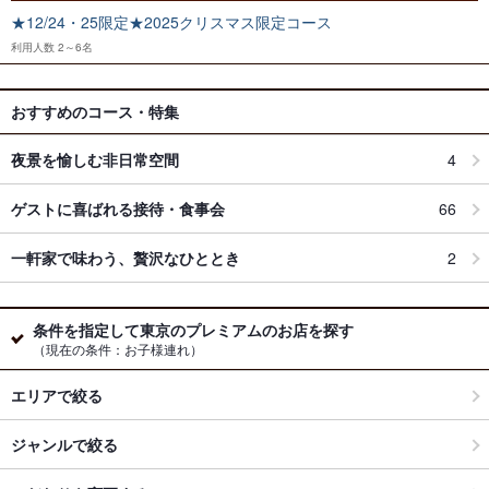
★12/24・25限定★2025クリスマス限定コース
利用人数
2～6名
おすすめのコース・特集
夜景を愉しむ非日常空間
4
ゲストに喜ばれる接待・食事会
66
一軒家で味わう、贅沢なひととき
2
条件を指定して東京のプレミアムのお店を探す
（現在の条件：お子様連れ）
エリアで絞る
ジャンルで絞る