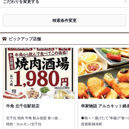
こだわりを変更する
検索条件変更
ピックアップ店舗
牛角 北千住駅前店
串家物語 アルカキット錦
北千住 焼肉 牛角 飲み放題 食べ放…
◆熱々！揚げたて”串揚げ”食
焼肉・ホルモン/北千住
居酒屋/錦糸町