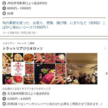
JR吉祥寺駅東口より徒歩約3分
8000円～10000円
24席
旬の素材を使った、お造り、煮物、揚げ物、にぎりなど《全8品》こ
ばやし味わいコース11000円！
コース品数
8品
利用人数
2名～
イタリアン・フレンチ
調布
トラットリアジリオロッソ
心も温かくなるイタリアンをジリオロッソで
京王線布田駅北口より徒歩約2分
3,000円～4,000円
20席(様々なシーンやメンバーに合わせたお席をご用意させて頂きます。)