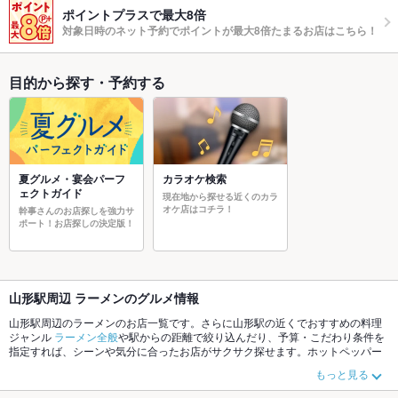
ポイントプラスで最大8倍
対象日時のネット予約でポイントが最大8倍たまるお店はこちら！
目的から探す・予約する
夏グルメ・宴会パーフ
カラオケ検索
ェクトガイド
現在地から探せる近くのカラ
オケ店はコチラ！
幹事さんのお店探しを強力サ
ポート！お店探しの決定版！
山形駅周辺 ラーメンのグルメ情報
山形駅周辺のラーメンのお店一覧です。さらに山形駅の近くでおすすめの料理
ジャンル
ラーメン全般
や駅からの距離で絞り込んだり、予算・こだわり条件を
指定すれば、シーンや気分に合ったお店がサクサク探せます。ホットペッパー
グルメなら、お得なクーポンはもちろん、こだわりメニュー
みそラーメン
、
中
もっと見る
華そば
、
つけ麺
や季節のおすすめ料理など、お店の最新情報をご紹介している
ので安心！24時間使える簡単便利なネット予約が使えるお店も拡大中です。友