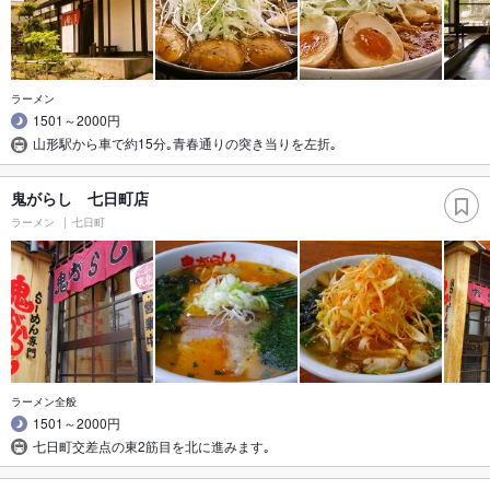
ラーメン
1501～2000円
山形駅から車で約15分｡青春通りの突き当りを左折｡
鬼がらし 七日町店
ラーメン
七日町
ラーメン全般
1501～2000円
七日町交差点の東2筋目を北に進みます｡