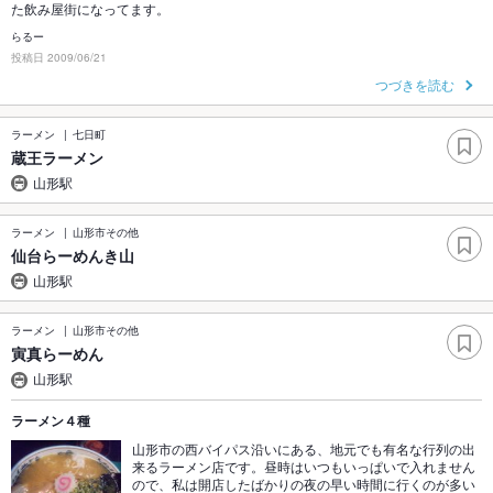
た飲み屋街になってます。
らるー
投稿日 2009/06/21
つづきを読む
ラーメン
七日町
蔵王ラーメン
山形駅
ラーメン
山形市その他
仙台らーめんき山
山形駅
ラーメン
山形市その他
寅真らーめん
山形駅
ラーメン４種
山形市の西バイパス沿いにある、地元でも有名な行列の出
来るラーメン店です。昼時はいつもいっぱいで入れません
ので、私は開店したばかりの夜の早い時間に行くのが多い