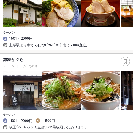
ラーメン
1501～2000円
山形駅より車で5分｡ﾏｸﾄﾞﾅﾙﾄﾞから南に500m直進｡
麺家かぐら
ラーメン
山形市その他
ラーメン
1501～2000円
～500円
蔵王ｲﾝﾀｰをおりて左折､286号線沿いにあります｡