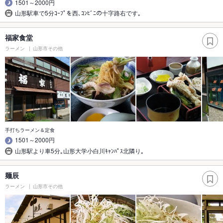
1501～2000円
山形駅車で5分ｺｰﾌﾟを西､ｺﾝﾋﾞﾆの十字路右です｡
福家食堂
ラーメン
山形市その他
手打ちラーメン＆定食
1501～2000円
山形駅より車5分｡山形大学小白川ｷｬﾝﾊﾟｽ北隣り｡
麺辰
ラーメン
山形市その他