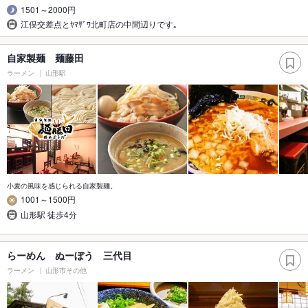
1501～2000円
江俣交差点とﾔﾏｻﾞﾜ北町店の中間辺りです｡
自家製麺 麺藤田
ラーメン
山形駅
小麦の風味を感じられる自家製麺。
1001～1500円
山形駅 徒歩4分
らーめん ぬーぼう 三代目
ラーメン
山形市その他