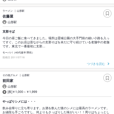
ラーメン
山形駅
佐藤屋
山形駅
支那そば
今日の昼ご飯に食べてきました。場所は霞城公園の大手門前の細い小路を入っ
てすぐ。このお店は昔ながらの支那そばを未だに守り続けている老舗中の老舗
です。東北で一番最初に支那…
モーパパ（40代後半/男性）
投稿日 2011/07/16
つづきを読む
その他グルメ
山形駅
前田家
山形駅
[夜]￥1,000～￥1,999
やっぱりシメには・・・
飲み会帰りに立ち寄ります。お酒を飲んだ後のシメには最高のラーメンです。
お値段も手ごろですし、何よりもさっぱりした味がいい！！周りはちょっとし