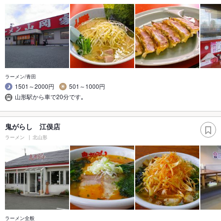
ラーメン/青田
1501～2000円
501～1000円
山形駅から車で20分です｡
鬼がらし 江俣店
ラーメン
北山形
ラーメン全般