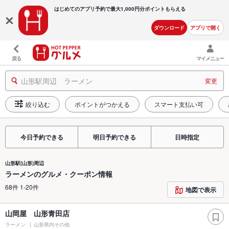
はじめてのアプリ予約で最大
1,000円分ポイントもらえる
ダウンロード
アプリで開く
戻る
マイメニュー
山形駅周辺 ラーメン
変更
絞り込む
ポイントがつかえる
スマート支払い可
今日予約できる
明日予約できる
日時指定
山形駅(山形)周辺
ラーメンのグルメ・クーポン情報
68件 1-20件
地図で表示
山岡屋 山形青田店
ラーメン
山形県内その他