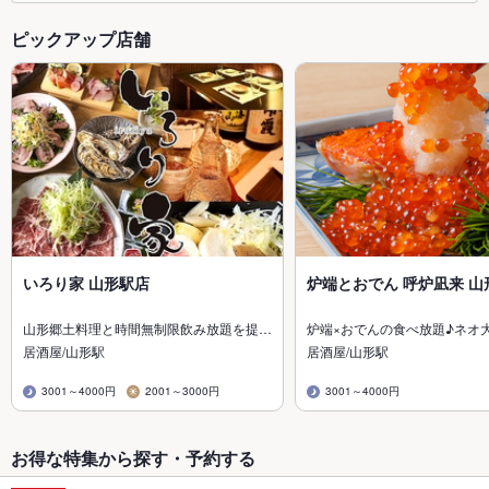
ピックアップ店舗
いろり家 山形駅店
炉端とおでん 呼炉凪来 山
山形郷土料理と時間無制限飲み放題を提…
炉端×おでんの食べ放題♪ネオ
居酒屋/山形駅
居酒屋/山形駅
3001～4000円
2001～3000円
3001～4000円
お得な特集から探す・予約する