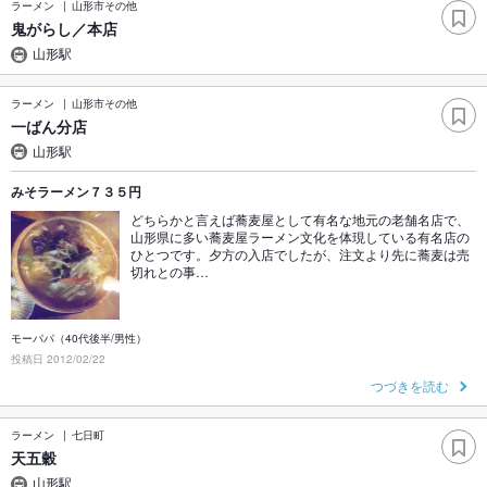
ラーメン
山形市その他
鬼がらし／本店
山形駅
ラーメン
山形市その他
一ばん分店
山形駅
みそラーメン７３５円
どちらかと言えば蕎麦屋として有名な地元の老舗名店で、
山形県に多い蕎麦屋ラーメン文化を体現している有名店の
ひとつです。夕方の入店でしたが、注文より先に蕎麦は売
切れとの事…
モーパパ（40代後半/男性）
投稿日 2012/02/22
つづきを読む
ラーメン
七日町
天五穀
山形駅