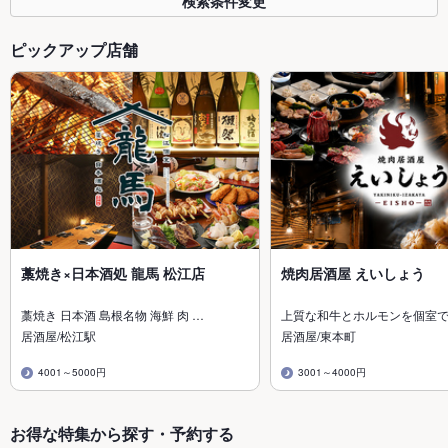
検索条件変更
ピックアップ店舗
藁焼き×日本酒処 龍馬 松江店
焼肉居酒屋 えいしょう
藁焼き 日本酒 島根名物 海鮮 肉 …
上質な和牛とホルモンを個室
居酒屋/松江駅
居酒屋/東本町
4001～5000円
3001～4000円
お得な特集から探す・予約する