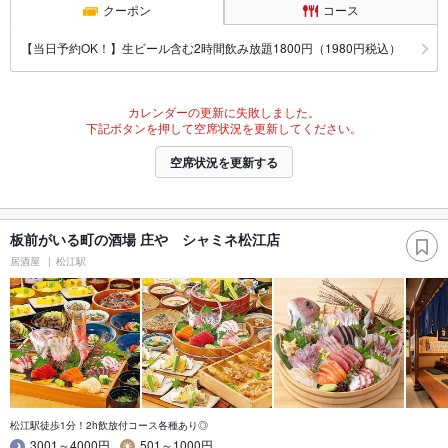
クーポン
コース
【当日予約OK！】生ビール含む2時間飲み放題1800円（1980円税込）
カレンダーの更新に失敗しました。
下記ボタンを押して空席状況を更新してください。
空席状況を更新する
板前がいる町の酒場 庄や シャミネ松江店
居酒屋
松江駅
松江駅徒歩1分！2h飲放付コース各種あり◎
3001～4000円
501～1000円