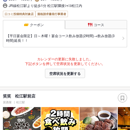
JR線松江駅より徒歩1分 松江駅隣接ｼｬﾐﾈ松江内
口コミ投稿特典対象店
適格請求書発行事業者
クーポン
コース
【平日宴会限定】日～木曜！宴会コース飲み放題(2時間)→飲み放題(3
時間)延長！！
カレンダーの更新に失敗しました。
下記ボタンを押して空席状況を更新してください。
空席状況を更新する
笑笑 松江駅前店
居酒屋
松江駅