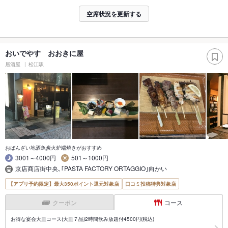
空席状況を更新する
おいでやす おおきに屋
居酒屋
松江駅
おばんざい地酒魚炭火炉端焼きがおすすめ
3001～4000円
501～1000円
京店商店街中央､｢PASTA FACTORY ORTAGGIO｣向かい
【アプリ予約限定】最大350ポイント還元対象店
口コミ投稿特典対象店
クーポン
コース
お得な宴会大皿コース(大皿７品)2時間飲み放題付4500円(税込)