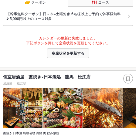
クーポン
コース
【幹事無料クーポン】日～木+土曜対象 6名様以上ご予約で幹事様無料
♪ 5,000円以上のコース対象
カレンダーの更新に失敗しました。
下記ボタンを押して空席状況を更新してください。
空席状況を更新する
個室居酒屋 藁焼き×日本酒処 龍馬 松江店
居酒屋
松江駅
藁焼き 日本酒 島根名物 海鮮 肉 飲み放題