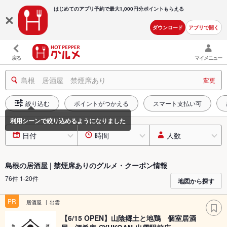
はじめてのアプリ予約で最大
1,000円分ポイントもらえる
ダウンロード
アプリで開く
戻る
マイメニュー
島根 居酒屋 禁煙席あり
変更
絞り込む
ポイントがつかえる
スマート支払い可
日付
時間
人数
島根の居酒屋 | 禁煙席ありのグルメ・クーポン情報
76件 1-20件
地図から探す
PR
居酒屋
出雲
【6/15 OPEN】山陰郷土と地鶏 個室居酒