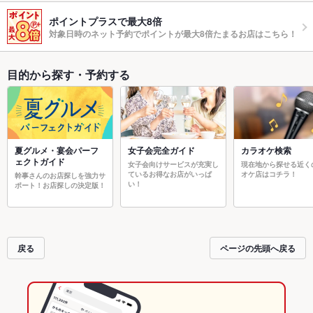
ポイントプラスで最大8倍
対象日時のネット予約でポイントが最大8倍たまるお店はこちら！
目的から探す・予約する
夏グルメ・宴会パーフ
女子会完全ガイド
カラオケ検索
ェクトガイド
女子会向けサービスが充実し
現在地から探せる近く
ているお得なお店がいっぱ
オケ店はコチラ！
幹事さんのお店探しを強力サ
い！
ポート！お店探しの決定版！
戻る
ページの先頭へ戻る