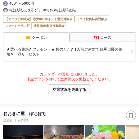
4001～5000円
松江駅徒歩3分 ｸﾞﾘｰﾝﾘｯﾁﾎﾃﾙ松江駅前2階
【アプリ予約限定】最大800ポイント還元対象店
口コミ投稿特典対象店
スマート支払い可
適格請求書発行事業者
クーポン
コース
★選べる藁焼きプレゼント★ 鰹のたたき1人前ご注文で 龍馬自慢の藁
焼き一品サービス♪
カレンダーの更新に失敗しました。
下記ボタンを押して空席状況を更新してください。
空席状況を更新する
おおきに屋 ぼちぼち
居酒屋
伊勢宮町