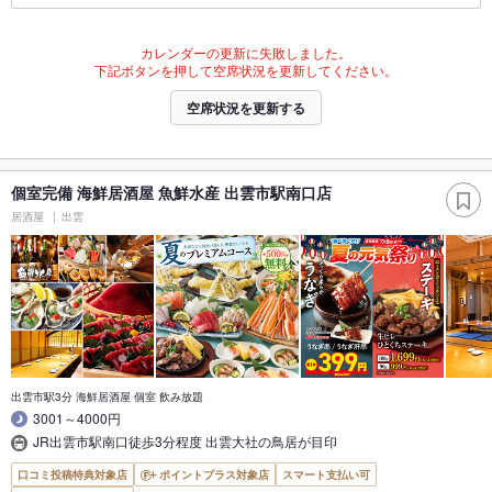
カレンダーの更新に失敗しました。
下記ボタンを押して空席状況を更新してください。
空席状況を更新する
個室完備 海鮮居酒屋 魚鮮水産 出雲市駅南口店
居酒屋
出雲
出雲市駅3分 海鮮居酒屋 個室 飲み放題
3001～4000円
JR出雲市駅南口徒歩3分程度 出雲大社の鳥居が目印
口コミ投稿特典対象店
ポイントプラス対象店
スマート支払い可