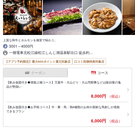
上質な和牛とホルモンを個室で味わう。
3001～4000円
一畑電車北松江線松江しんじ湖温泉駅出口 徒歩約…
【アプリ予約限定】最大800ポイント還元対象店
口コミ投稿特典対象店
クーポン
コース
【飲み放題付き◆堪能上物コース】万葉牛・大山どり・大山芳醇豚など山陰自慢の逸
品が勢揃い
8,000円
（税込）
【飲み放題付き◆お手軽コース】牛・豚・馬・鶏4種類のお肉や新鮮な馬刺しが堪能
できるプラン
6,000円
（税込）