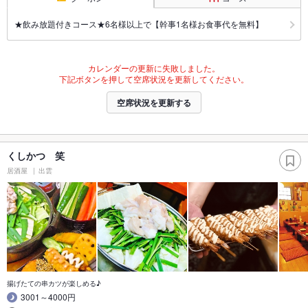
★飲み放題付きコース★6名様以上で【幹事1名様お食事代を無料】
カレンダーの更新に失敗しました。
下記ボタンを押して空席状況を更新してください。
空席状況を更新する
くしかつ 笑
居酒屋
出雲
揚げたての串カツが楽しめる♪
3001～4000円