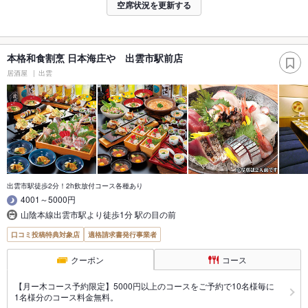
空席状況を更新する
本格和食割烹 日本海庄や 出雲市駅前店
居酒屋
出雲
出雲市駅徒歩2分！2h飲放付コース各種あり
4001～5000円
山陰本線出雲市駅より徒歩1分 駅の目の前
口コミ投稿特典対象店
適格請求書発行事業者
クーポン
コース
【月ー木コース予約限定】5000円以上のコースをご予約で10名様毎に
1名様分のコース料金無料。