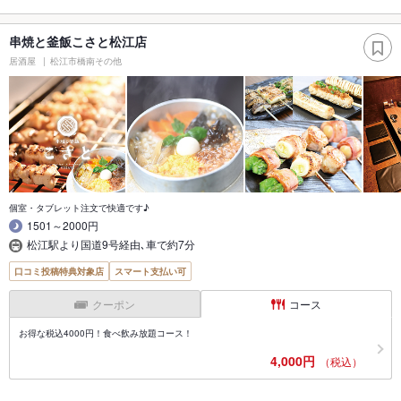
串焼と釜飯こさと松江店
居酒屋
松江市橋南その他
個室・タブレット注文で快適です♪
1501～2000円
松江駅より国道9号経由､車で約7分
口コミ投稿特典対象店
スマート支払い可
クーポン
コース
お得な税込4000円！食べ飲み放題コース！
4,000円
（税込）