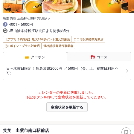
境港で採れた新鮮な海鮮で浜焼き♪
4001～5000円
JR山陰本線松江駅北口より徒歩約5分
【アプリ予約限定】最大350ポイント還元対象店
口コミ投稿特典対象店
ポイントプラス対象店
適格請求書発行事業者
クーポン
コース
日～木曜日限定！ 飲み放題2000円→1500円 （金、土、祝前日利用不
可）
カレンダーの更新に失敗しました。
下記ボタンを押して空席状況を更新してください。
空席状況を更新する
笑笑 出雲市南口駅前店