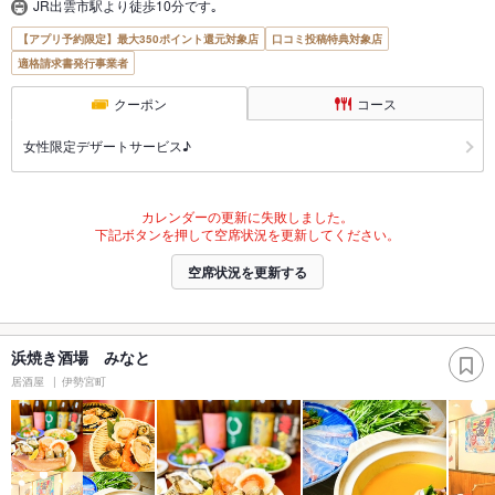
JR出雲市駅より徒歩10分です｡
【アプリ予約限定】最大350ポイント還元対象店
口コミ投稿特典対象店
適格請求書発行事業者
クーポン
コース
女性限定デザートサービス♪
カレンダーの更新に失敗しました。
下記ボタンを押して空席状況を更新してください。
空席状況を更新する
浜焼き酒場 みなと
居酒屋
伊勢宮町