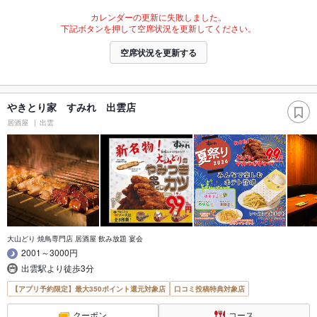
カレンダーの更新に失敗しました。
下記ボタンを押して空席状況を更新してください。
空席状況を更新する
やきとり家 すみれ 出雲店
居酒屋
出雲
大山どり 焼鳥専門店 居酒屋 飲み放題 宴会
2001～3000円
出雲駅より徒歩3分
【アプリ予約限定】最大350ポイント還元対象店
口コミ投稿特典対象店
クーポン
コース