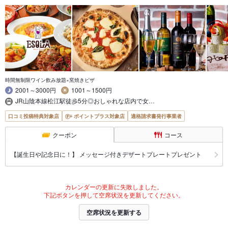
時間無制限ワイン飲み放題×窯焼きピザ
2001～3000円
1001～1500円
JR山陰本線松江駅徒歩5分◎おしゃれな店内で女…
口コミ投稿特典対象店
ポイントプラス対象店
適格請求書発行事業者
クーポン
コース
【誕生日や記念日に！】 メッセージ付きデザートプレートプレゼント
カレンダーの更新に失敗しました。
下記ボタンを押して空席状況を更新してください。
空席状況を更新する