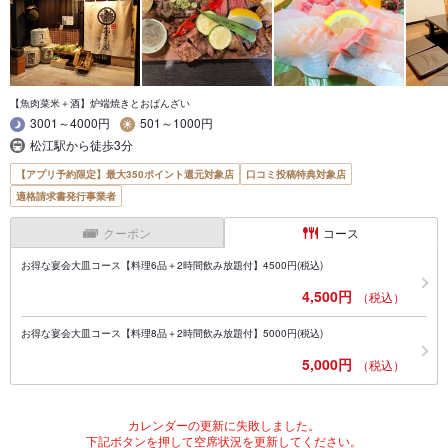
【魚肉菜米＋酒】炉端焼きとおばんざい
3001～4000円
501～1000円
松江駅から徒歩3分
【アプリ予約限定】最大350ポイント還元対象店
口コミ投稿特典対象店
適格請求書発行事業者
クーポン
コース
お得な宴会大皿コース【料理6品＋2時間飲み放題付】4500円(税込)
4,500円
（税込）
お得な宴会大皿コース【料理8品＋2時間飲み放題付】5000円(税込)
5,000円
（税込）
カレンダーの更新に失敗しました。
下記ボタンを押して空席状況を更新してください。