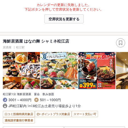
カレンダーの更新に失敗しました。
下記ボタンを押して空席状況を更新してください。
空席状況を更新する
海鮮居酒屋 はなの舞 シャミネ松江店
居酒屋
松江駅
松江駅1分 海鮮居酒屋 宴会 飲み放題
3001～4000円
501～1000円
JR松江駅内 ｼｬﾐﾈ松江お土産売り場徒歩より1分
口コミ投稿特典対象店
ポイントプラス対象店
スマート支払い可
適格請求書発行事業者