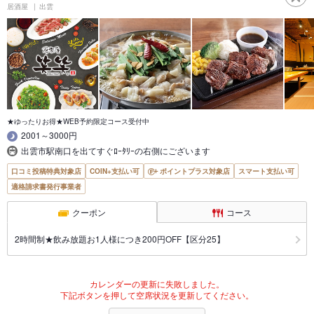
居酒屋
出雲
★ゆったりお得★WEB予約限定コース受付中
2001～3000円
出雲市駅南口を出てすぐﾛｰﾀﾘｰの右側にございます
口コミ投稿特典対象店
COIN+支払い可
ポイントプラス対象店
スマート支払い可
適格請求書発行事業者
クーポン
コース
2時間制★飲み放題お1人様につき200円OFF【区分25】
カレンダーの更新に失敗しました。
下記ボタンを押して空席状況を更新してください。