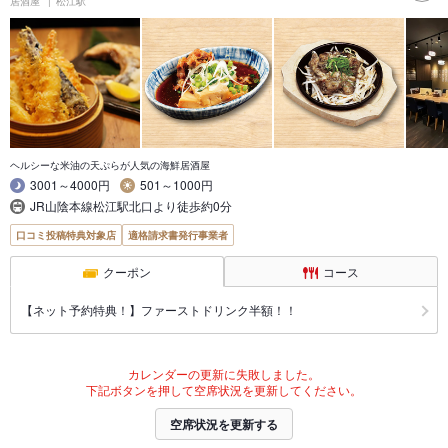
居酒屋
松江駅
ヘルシーな米油の天ぷらが人気の海鮮居酒屋
3001～4000円
501～1000円
JR山陰本線松江駅北口より徒歩約0分
口コミ投稿特典対象店
適格請求書発行事業者
クーポン
コース
【ネット予約特典！】ファーストドリンク半額！！
カレンダーの更新に失敗しました。
下記ボタンを押して空席状況を更新してください。
空席状況を更新する