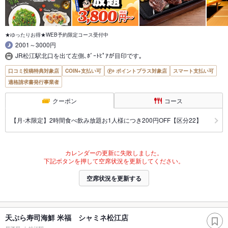
★ゆったりお得★WEB予約限定コース受付中
2001～3000円
JR松江駅北口を出て左側､ﾎﾞｰﾄﾋﾟｱが目印です｡
口コミ投稿特典対象店
COIN+支払い可
ポイントプラス対象店
スマート支払い可
適格請求書発行事業者
クーポン
コース
【月‐木限定】2時間食べ飲み放題お1人様につき200円OFF【区分22】
カレンダーの更新に失敗しました。
下記ボタンを押して空席状況を更新してください。
空席状況を更新する
天ぷら寿司海鮮 米福 シャミネ松江店