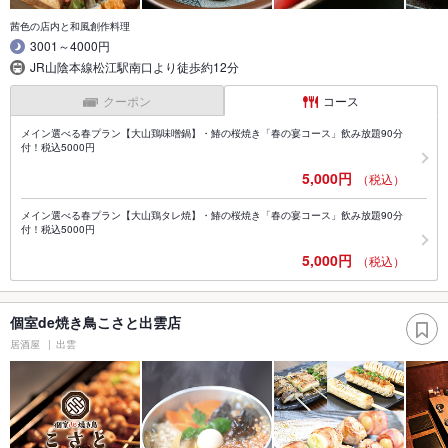
茜色の店内と和風創作料理
3001～4000円
JR山陰本線松江駅南口より徒歩約12分
クーポン
コース
メイン選べる春プラン【大山鶏味噌鍋】・鰆の桜焼き「春の宴コース」飲み放題90分
付！税込5000円
5,000円
（税込）
メイン選べる春プラン【大山鶏タレ焼】・鰆の桜焼き「春の宴コース」飲み放題90分
付！税込5000円
5,000円
（税込）
個室de焼き鳥こさと出雲店
居酒屋
出雲