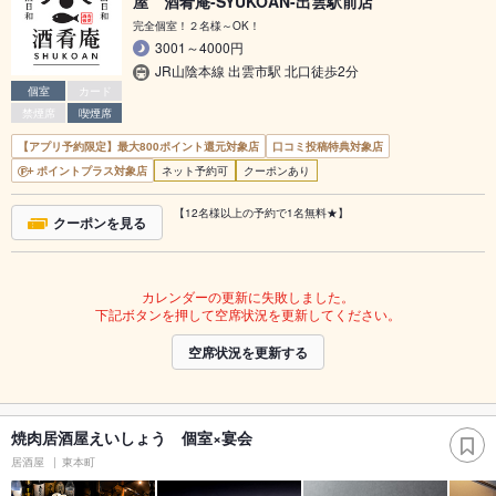
屋 酒肴庵-SYUKOAN-出雲駅前店
完全個室！２名様～OK！
3001～4000円
JR山陰本線 出雲市駅 北口徒歩2分
個室
カード
禁煙席
喫煙席
【アプリ予約限定】最大800ポイント還元対象店
口コミ投稿特典対象店
ポイントプラス対象店
ネット予約可
クーポンあり
【12名様以上の予約で1名無料★】
クーポンを見る
カレンダーの更新に失敗しました。
下記ボタンを押して空席状況を更新してください。
空席状況を更新する
焼肉居酒屋えいしょう 個室×宴会
居酒屋
東本町