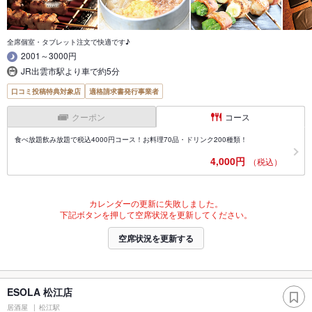
全席個室・タブレット注文で快適です♪
2001～3000円
JR出雲市駅より車で約5分
口コミ投稿特典対象店
適格請求書発行事業者
クーポン
コース
食べ放題飲み放題で税込4000円コース！お料理70品・ドリンク200種類！
4,000円
（税込）
カレンダーの更新に失敗しました。
下記ボタンを押して空席状況を更新してください。
空席状況を更新する
ESOLA 松江店
居酒屋
松江駅