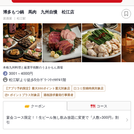
博多もつ鍋 馬肉 九州自慢 松江店
居酒屋
松江駅
本格九州料理と厳選芋焼酎のうまかもん酒場
3001～4000円
松江駅より徒歩5分/ｸﾞﾘｰﾝﾘｯﾁﾎﾃﾙ1階
【アプリ予約限定】最大350ポイント還元対象店
口コミ投稿特典対象店
ポイントプラス対象店
適格請求書発行事業者
クーポン
コース
宴会コース限定！！生ビール無し飲み放題に変更で『人数×300円』割
引