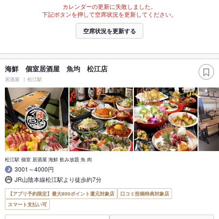
カレンダーの更新に失敗しました。
下記ボタンを押して空席状況を更新してください。
空席状況を更新する
海鮮 個室居酒屋 魚均 松江店
居酒屋
松江駅
松江駅 個室 居酒屋 海鮮 飲み放題 魚 肉
3001～4000円
JR山陰本線松江駅より徒歩約7分
【アプリ予約限定】最大800ポイント還元対象店
口コミ投稿特典対象店
スマート支払い可