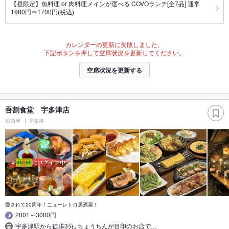
【昼限定】魚料理 or 肉料理メインが選べる COVOランチ[全7品] 通常
1980円⇒1700円(税込)
カレンダーの更新に失敗しました。
下記ボタンを押して空席状況を更新してください。
空席状況を更新する
吾割食堂 宇多津店
居酒屋
宇多津
愛されて20周年！ニューレトロ居酒屋！
2001～3000円
宇多津駅から徒歩3分｡ちょうちんが目印のお店で…