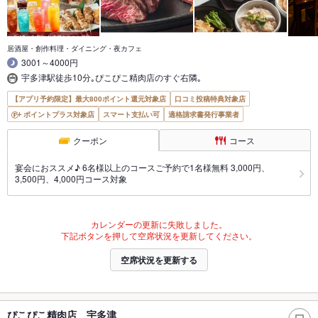
居酒屋・創作料理・ダイニング・夜カフェ
3001～4000円
宇多津駅徒歩10分｡ぴこぴこ精肉店のすぐ右隣｡
【アプリ予約限定】最大800ポイント還元対象店
口コミ投稿特典対象店
ポイントプラス対象店
スマート支払い可
適格請求書発行事業者
クーポン
コース
宴会におススメ♪ 6名様以上のコースご予約で1名様無料 3,000円、
3,500円、4,000円コース対象
カレンダーの更新に失敗しました。
下記ボタンを押して空席状況を更新してください。
空席状況を更新する
ぴこぴこ精肉店 宇多津