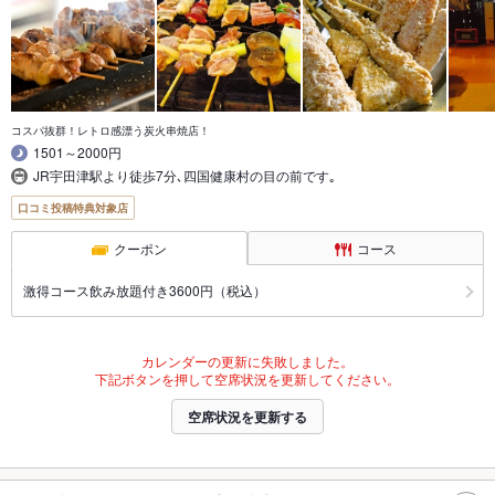
コスパ抜群！レトロ感漂う炭火串焼店！
1501～2000円
JR宇田津駅より徒歩7分､四国健康村の目の前です｡
口コミ投稿特典対象店
クーポン
コース
激得コース飲み放題付き3600円（税込）
カレンダーの更新に失敗しました。
下記ボタンを押して空席状況を更新してください。
空席状況を更新する