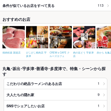
113
条件が似ているお店をすべて見る
おすすめのお店
焼肉松坂 国道店
ぴこぴこ精肉店 宇
CREW s CAFE ク
肉の近どう 宇多津
赤から 丸亀
多津
ルーズカフェ
店
丸亀･坂出･宇多津･善通寺･多度津で、特集・シーンから探
す
1
こだわりの絶品ラーメンのあるお店
9
大人たちの隠れ家
1
SNSでシェアしたいお店