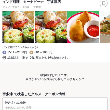
インド料理 カーナピーナ 宇多津店
アジア・エスニック料理
宇多津
インド料理でランチや女子会を♪
1501～2000円
501～1000円
坂出駅より車で10分｡坂出ﾀｰﾐﾅﾙの斜め前です｡
検索結果は以上です。
条件が似ているお店から探してみませんか？
宇多津 で検索したグルメ・クーポン情報
除外された条件
その他こだわり条件