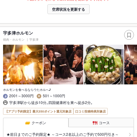
空席状況を更新する
宇多津ホルモン
焼肉・ホルモン
宇多津
ホルモンを食べるならウたホルへ♪
2001～3000円
501～1000円
宇多津駅から徒歩10分｡四国健康村を東へ徒歩2分｡
【アプリ予約限定】最大350ポイント還元対象店
口コミ投稿特典対象店
クーポン
コース
★前日までのご予約限定★ ～コース2名以上のご予約で500円引き～