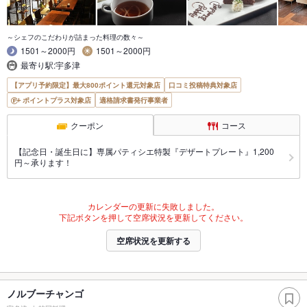
～シェフのこだわりが詰まった料理の数々～
1501～2000円
1501～2000円
最寄り駅:宇多津
【アプリ予約限定】最大800ポイント還元対象店
口コミ投稿特典対象店
ポイントプラス対象店
適格請求書発行事業者
クーポン
コース
【記念日・誕生日に】専属パティシエ特製『デザートプレート』1,200
円～承ります！
カレンダーの更新に失敗しました。
下記ボタンを押して空席状況を更新してください。
空席状況を更新する
ノルブーチャンゴ