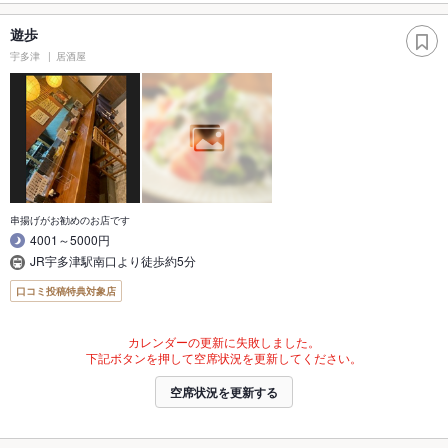
遊歩
宇多津
居酒屋
串揚げがお勧めのお店です
4001～5000円
JR宇多津駅南口より徒歩約5分
口コミ投稿特典対象店
カレンダーの更新に失敗しました。
下記ボタンを押して空席状況を更新してください。
空席状況を更新する