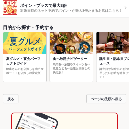
ポイントプラスで最大8倍
対象日時のネット予約でポイントが最大8倍たまるお店はこちら！
目的から探す・予約する
夏グルメ・宴会パーフ
食べ放題ナビゲーター
誕生日・記念日プ
ェクトガイド
ュース
焼肉食べ放題やスイーツ食べ
放題など食べ放題お店探しの
幹事さんのお店探しを強力サ
誕生日や記念日のお祝
決定版！
ポート！お店探しの決定版！
用したいお店を徹底リ
チ！
戻る
ページの先頭へ戻る