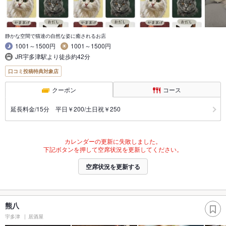
静かな空間で猫達の自然な姿に癒されるお店
1001～1500円
1001～1500円
JR宇多津駅より徒歩約42分
口コミ投稿特典対象店
クーポン
コース
延長料金/15分 平日￥200/土日祝￥250
カレンダーの更新に失敗しました。
下記ボタンを押して空席状況を更新してください。
空席状況を更新する
熊八
宇多津
居酒屋