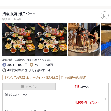
活魚 炎舞 瀬戸パーク
宇多津
居酒屋
炭火の香りに誘われて旬を味わう本格炉端。
3001～4000円
501～1000円
JR宇多津駅北口より徒歩約13分
【アプリ予約限定】最大350ポイント還元対象店
口コミ投稿特典対象店
クーポン
コース
潮（うしお）コース
4,950円
（税込）