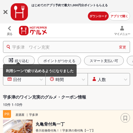
はじめてのアプリ予約で最大
1,000円分ポイントもらえる
ダウンロード
アプリで開く
戻る
マイメニュー
宇多津 ワイン充実
変更
絞り込む
ポイントがつかえる
スマート支払い可
日付
時間
人数
宇多津のワイン充実のグルメ・クーポン情報
10件 1-10件
PR
居酒屋
宇多津
丸亀骨付鳥一丁
香川名物骨付鳥！！宇多津の骨付鳥【一丁】