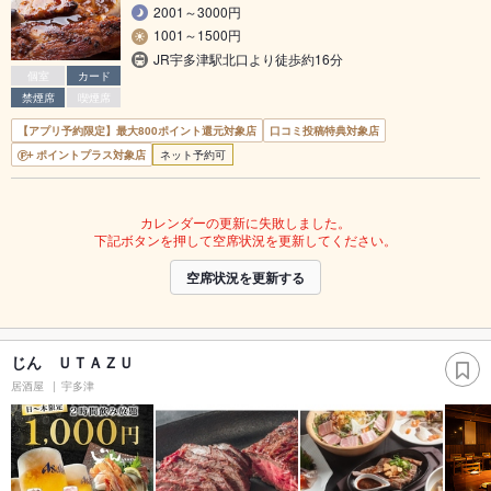
2001～3000円
1001～1500円
JR宇多津駅北口より徒歩約16分
個室
カード
禁煙席
喫煙席
【アプリ予約限定】最大800ポイント還元対象店
口コミ投稿特典対象店
ポイントプラス対象店
ネット予約可
カレンダーの更新に失敗しました。
下記ボタンを押して空席状況を更新してください。
空席状況を更新する
じん ＵＴＡＺＵ
居酒屋
宇多津