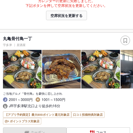
カレンダーの更新に失敗しました。
下記ボタンを押して空席状況を更新してください。
空席状況を更新する
丸亀骨付鳥一丁
宇多津
居酒屋
ご当地グルメ『骨付鳥』を豪快に召し上がれ
2001～3000円
1001～1500円
JR宇多津駅北口より徒歩約16分
【アプリ予約限定】最大800ポイント還元対象店
口コミ投稿特典対象店
ポイントプラス対象店
クーポン
コース