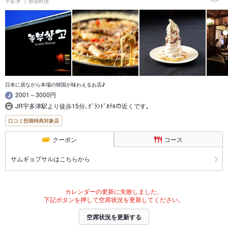
宇多津
韓国料理
日本に居ながら本場の韓国が味わえるお店♪
2001～3000円
JR宇多津駅より徒歩15分､ｸﾞﾗﾝﾄﾞﾎﾃﾙの近くです｡
口コミ投稿特典対象店
クーポン
コース
サムギョプサルはこちらから
カレンダーの更新に失敗しました。
下記ボタンを押して空席状況を更新してください。
空席状況を更新する