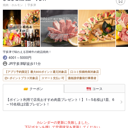
焼肉・ホルモン
宇多津
宇多津で味わえる宮崎牛の絶品焼肉！
4001～5000円
JR宇多津駅徒歩11分
【アプリ予約限定】最大800ポイント還元対象店
口コミ投稿特典対象店
ポイントプラス対象店
スマート支払い可
適格請求書発行事業者
クーポン
コース
【ポイント利用で店長おすすめ肉皿プレゼント！】 1～5名様は1皿、6
～10名様は2皿プレゼント！
カレンダーの更新に失敗しました。
下記ボタンを押して空席状況を更新してください。