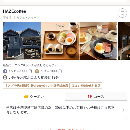
HAZEcoffee
宇多津
カフェ・スイーツ
絶品モーニング&ランチが楽しめるカフェ
1501～2000円
501～1000円
JR宇多津駅北口より徒歩約13分
【アプリ予約限定】最大800ポイント還元対象店
口コミ投稿特典対象店
クーポン
コース
当店は全席喫煙可能店舗の為、20歳以下のお客様やお子様はご入店不
可となります。