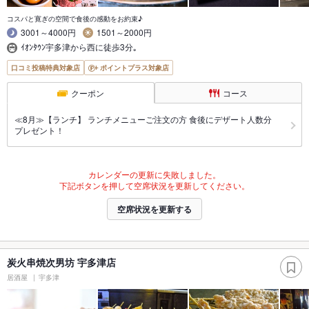
コスパと寛ぎの空間で食後の感動をお約束♪
3001～4000円
1501～2000円
ｲｵﾝﾀｳﾝ宇多津から西に徒歩3分｡
口コミ投稿特典対象店
ポイントプラス対象店
クーポン
コース
≪8月≫【ランチ】 ランチメニューご注文の方 食後にデザート人数分
プレゼント！
カレンダーの更新に失敗しました。
下記ボタンを押して空席状況を更新してください。
空席状況を更新する
炭火串焼次男坊 宇多津店
居酒屋
宇多津