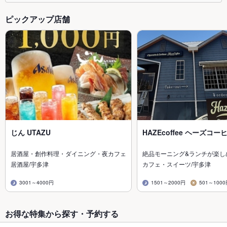
ピックアップ店舗
じん UTAZU
HAZEcoffee ヘーズコー
居酒屋・創作料理・ダイニング・夜カフェ
絶品モーニング&ランチが楽し
居酒屋/宇多津
カフェ・スイーツ/宇多津
3001～4000円
1501～2000円
501～100
お得な特集から探す・予約する