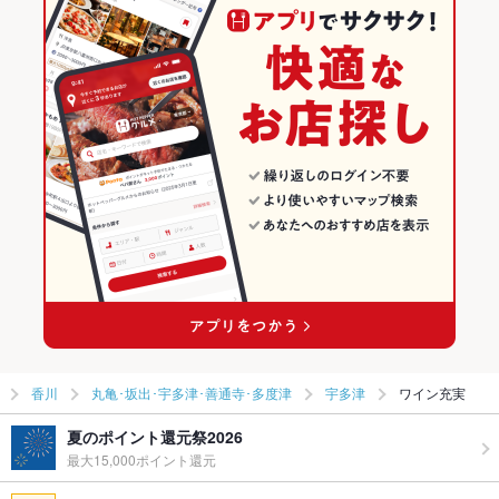
香川
丸亀･坂出･宇多津･善通寺･多度津
宇多津
ワイン充実
夏のポイント還元祭2026
最大15,000ポイント還元