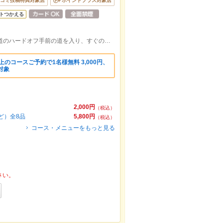
コミ投稿特典対象店
ポイントプラス対象店
トつかえる
宇多津駅北口徒歩10分です。さぬき浜街道のハードオフ手前の道を入り、すぐの路地を左折、右側浜田家具のすぐそばです。
上のコースご予約で1名様無料 3,000円、
ス対象
2,000円
（税込）
ど）全8品
5,800円
（税込）
コース・メニューをもっと見る
さい。