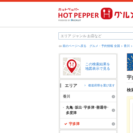
前のページへ戻る
グルメ・予約情報 全国
香川
この検索結果を
地図表示で見る
宇
エリア
都道府県を選び直す
検
香川
丸亀･坂出･宇多津･善通寺･
多度津
宇多津