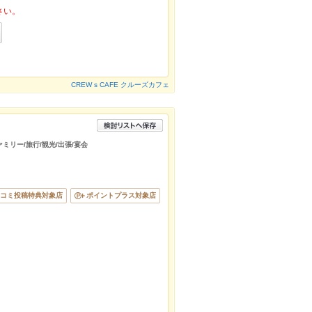
さい。
CREW s CAFE クルーズカフェ
ァミリー/旅行/観光/出張/宴会
コミ投稿特典対象店
ポイントプラス対象店