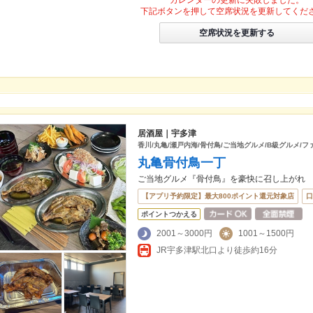
カレンダーの更新に失敗しました。
下記ボタンを押して空席状況を更新してくだ
空席状況を更新する
居酒屋｜宇多津
香川/丸亀/瀬戸内海/骨付鳥/ご当地グルメ/B級グルメ/フ
丸亀骨付鳥一丁
ご当地グルメ『骨付鳥』を豪快に召し上がれ
【アプリ予約限定】最大800ポイント還元対象店
口
ポイントつかえる
2001～3000円
1001～1500円
JR宇多津駅北口より徒歩約16分