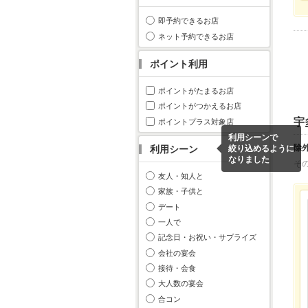
即予約できるお店
ネット予約できるお店
ポイント利用
ポイントがたまるお店
ポイントがつかえるお店
宇
ポイントプラス対象店
利用シーンで
除
利用シーン
絞り込めるように
なりました
そ
友人・知人と
家族・子供と
デート
一人で
記念日・お祝い・サプライズ
会社の宴会
接待・会食
大人数の宴会
合コン