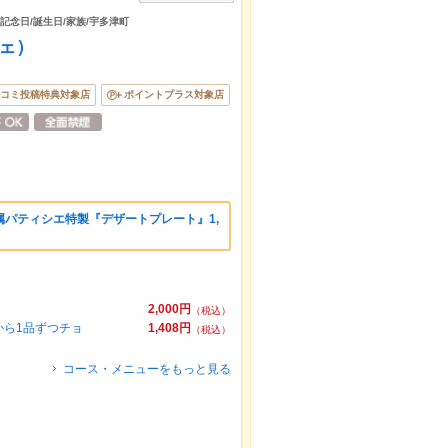
/記念日/誕生日/家族/宇多津町
フェ）
コミ投稿特典対象店
ポイントプラス対象店
パティシエ特製『デザートプレート』1,
2,000円
（税込）
から1品ずつチョ
1,408円
（税込）
コース・メニューをもっと見る