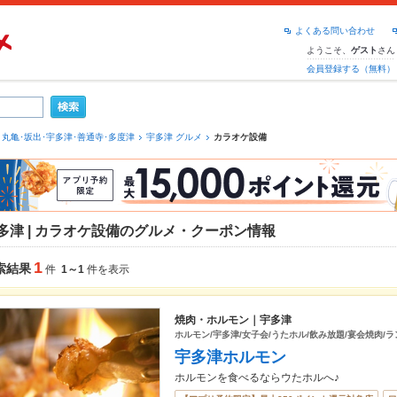
よくある問い合わせ
ようこそ、
さん
ゲスト
会員登録する（無料）
丸亀･坂出･宇多津･善通寺･多度津
宇多津 グルメ
カラオケ設備
多津 | カラオケ設備のグルメ・クーポン情報
1
索結果
件
1～1
件を表示
焼肉・ホルモン｜宇多津
ホルモン/宇多津/女子会/うたホル/飲み放題/宴会焼肉/ラ
宇多津ホルモン
ホルモンを食べるならウたホルへ♪