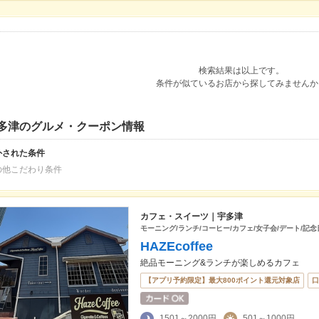
検索結果は以上です。
条件が似ているお店から探してみませんか
多津のグルメ・クーポン情報
外された条件
の他こだわり条件
カフェ・スイーツ｜宇多津
モーニング/ランチ/コーヒー/カフェ/女子会/デート/記念
HAZEcoffee
絶品モーニング&ランチが楽しめるカフェ
【アプリ予約限定】最大800ポイント還元対象店
口
1501～2000円
501～1000円