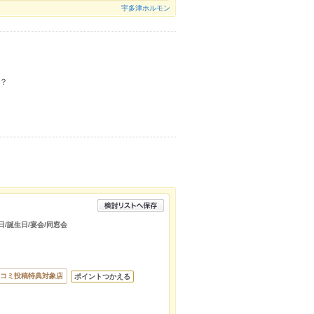
宇多津ホルモン
？
日/誕生日/宴会/同窓会
コミ投稿特典対象店
ポイントつかえる