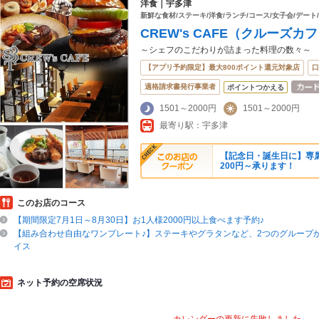
洋食｜宇多津
新鮮な食材/ステーキ/洋食/ランチ/コース/女子会/デート
CREW's CAFE（クルーズカ
～シェフのこだわりが詰まった料理の数々～
【アプリ予約限定】最大800ポイント還元対象店
口
適格請求書発行事業者
ポイントつかえる
1501～2000円
1501～2000円
最寄り駅：宇多津
【記念日・誕生日に】専属
200円～承ります！
このお店のコース
【期間限定7月1日～8月30日】お1人様2000円以上食べます予約♪
【組み合わせ自由なワンプレート♪】ステーキやグラタンなど、2つのグループ
イス
ネット予約の空席状況