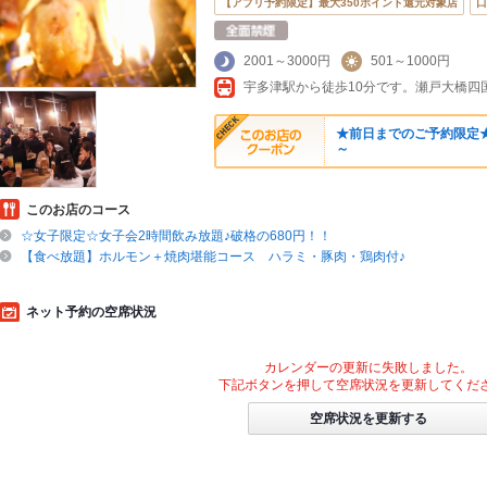
【アプリ予約限定】最大350ポイント還元対象店
口
2001～3000円
501～1000円
宇多津駅から徒歩10分です。瀬戸大橋四
★前日までのご予約限定★
～
このお店のコース
☆女子限定☆女子会2時間飲み放題♪破格の680円！！
【食べ放題】ホルモン＋焼肉堪能コース ハラミ・豚肉・鶏肉付♪
ネット予約の空席状況
カレンダーの更新に失敗しました。
下記ボタンを押して空席状況を更新してくだ
空席状況を更新する