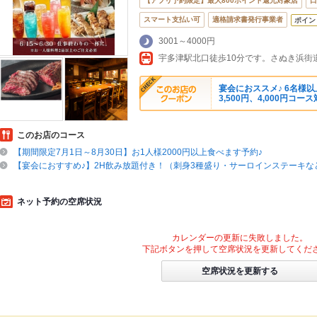
【アプリ予約限定】最大800ポイント還元対象店
口
スマート支払い可
適格請求書発行事業者
ポイン
3001～4000円
宴会におススメ♪ 6名様以
3,500円、4,000円コー
このお店のコース
【期間限定7月1日～8月30日】お1人様2000円以上食べます予約♪
【宴会におすすめ♪】2H飲み放題付き！（刺身3種盛り・サーロインステーキな
ネット予約の空席状況
カレンダーの更新に失敗しました。
下記ボタンを押して空席状況を更新してくだ
空席状況を更新する