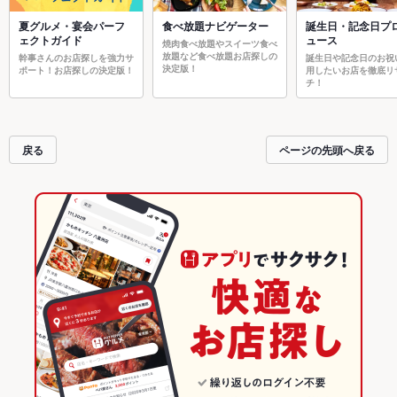
夏グルメ・宴会パーフ
食べ放題ナビゲーター
誕生日・記念日プ
ェクトガイド
ュース
焼肉食べ放題やスイーツ食べ
放題など食べ放題お店探しの
幹事さんのお店探しを強力サ
誕生日や記念日のお祝
決定版！
ポート！お店探しの決定版！
用したいお店を徹底リ
チ！
戻る
ページの先頭へ戻る