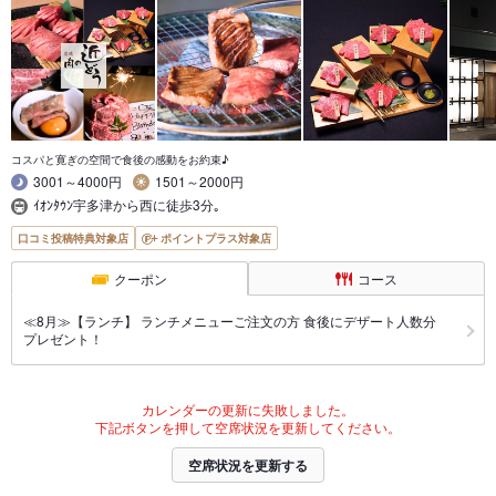
コスパと寛ぎの空間で食後の感動をお約束♪
3001～4000円
1501～2000円
ｲｵﾝﾀｳﾝ宇多津から西に徒歩3分｡
口コミ投稿特典対象店
ポイントプラス対象店
クーポン
コース
≪8月≫【ランチ】 ランチメニューご注文の方 食後にデザート人数分
プレゼント！
カレンダーの更新に失敗しました。
下記ボタンを押して空席状況を更新してください。
空席状況を更新する