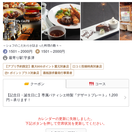
～シェフのこだわりが詰まった料理の数々～
1501～2000円
1501～2000円
最寄り駅:宇多津
【アプリ予約限定】最大800ポイント還元対象店
口コミ投稿特典対象店
ポイントプラス対象店
適格請求書発行事業者
クーポン
コース
【記念日・誕生日に】専属パティシエ特製『デザートプレート』1,200
円～承ります！
カレンダーの更新に失敗しました。
下記ボタンを押して空席状況を更新してください。