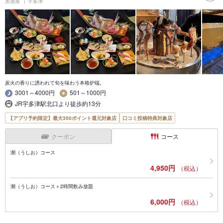
居酒屋
宇多津
炭火の香りに誘われて旬を味わう本格炉端。
3001～4000円
501～1000円
JR宇多津駅北口より徒歩約13分
【アプリ予約限定】最大350ポイント還元対象店
口コミ投稿特典対象店
クーポン
コース
潮（うしお）コース
4,950円
（税込）
潮（うしお）コース＋2時間飲み放題
6,000円
（税込）