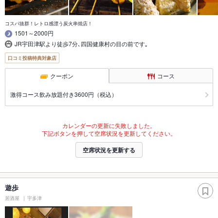
コスパ抜群！レトロ感漂う炭火串焼店！
1501～2000円
JR宇田津駅より徒歩7分､四国健康村の目の前です｡
口コミ投稿特典対象店
クーポン
コース
激得コース飲み放題付き3600円（税込）
カレンダーの更新に失敗しました。
下記ボタンを押して空席状況を更新してください。
空席状況を更新する
遊歩
居酒屋
宇多津