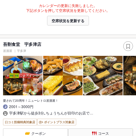
カレンダーの更新に失敗しました。
下記ボタンを押して空席状況を更新してください。
空席状況を更新する
吾割食堂 宇多津店
居酒屋
宇多津
愛されて20周年！ニューレトロ居酒屋！
2001～3000円
宇多津駅から徒歩3分｡ちょうちんが目印のお店で…
口コミ投稿特典対象店
ポイントプラス対象店
クーポン
コース