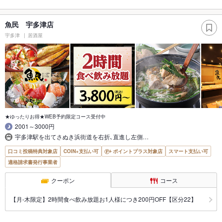
魚民 宇多津店
宇多津
居酒屋
★ゆったりお得★WEB予約限定コース受付中
2001～3000円
宇多津駅を出てさぬき浜街道を右折､直進し左側…
口コミ投稿特典対象店
COIN+支払い可
ポイントプラス対象店
スマート支払い可
適格請求書発行事業者
クーポン
コース
【月‐木限定】2時間食べ飲み放題お1人様につき200円OFF【区分22】