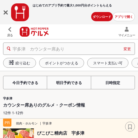
はじめてのアプリ予約で最大
1,000円分ポイントもらえる
ダウンロード
アプリで開く
戻る
マイメニュー
宇多津 カウンター席あり
変更
絞り込む
ポイントがつかえる
スマート支払い可
今日予約できる
明日予約できる
日時指定
宇多津
カウンター席ありのグルメ・クーポン情報
12件 1-12件
PR
焼肉・ホルモン
宇多津
ぴこぴこ精肉店 宇多津