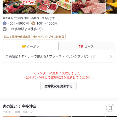
歓送迎会ご予約受付中！各種コースあります
4001～5000円
1001～1500円
JR宇多津駅より徒歩3分｡
口コミ投稿特典対象店
ポイントプラス対象店
クーポン
コース
予約限定！ディナーで使える♪ ファーストドリンクプレゼント♪
カレンダーの更新に失敗しました。
下記ボタンを押して空席状況を更新してください。
空席状況を更新する
肉の近どう 宇多津店
宇多津
焼肉・ホルモン