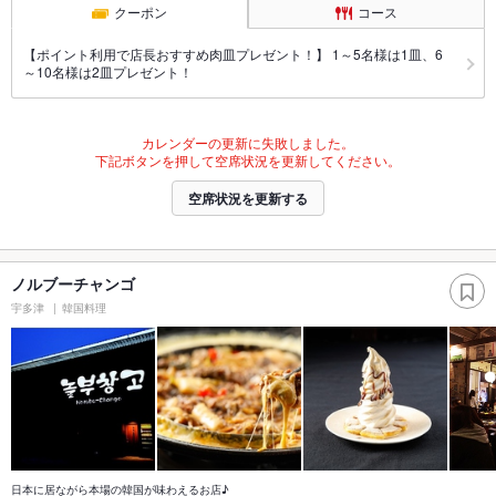
クーポン
コース
【ポイント利用で店長おすすめ肉皿プレゼント！】 1～5名様は1皿、6
～10名様は2皿プレゼント！
カレンダーの更新に失敗しました。
下記ボタンを押して空席状況を更新してください。
空席状況を更新する
ノルブーチャンゴ
宇多津
韓国料理
日本に居ながら本場の韓国が味わえるお店♪