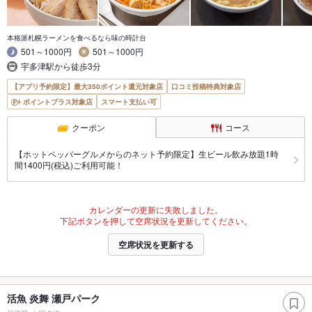
本格派札幌ラーメンを食べるなら味の時計台
501～1000円
501～1000円
宇多津駅から徒歩3分
【アプリ予約限定】最大350ポイント還元対象店
口コミ投稿特典対象店
ポイントプラス対象店
スマート支払い可
クーポン
コース
【ホットペッパーグルメからのネット予約限定】生ビール飲み放題1時
間1400円(税込)ご利用可能！
カレンダーの更新に失敗しました。
下記ボタンを押して空席状況を更新してください。
空席状況を更新する
活魚 炎舞 瀬戸パーク