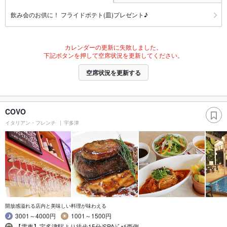
飲み会のお供に！ フライドポテト(皿)プレゼント♪
カレンダーの更新に失敗しました。
下記ボタンを押して空席状況を更新してください。
空席状況を更新する
COVO
イタリアン・フレンチ
宇多津
開放感溢れる店内と美味しい料理が味わえる
3001～4000円
1001～1500円
【電車】宇多津駅より徒歩15分/SPAｼﾞｪﾙ西側