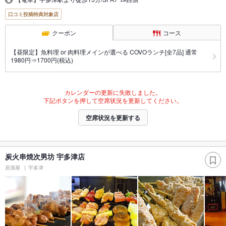
口コミ投稿特典対象店
クーポン
コース
【昼限定】魚料理 or 肉料理メインが選べる COVOランチ[全7品] 通常
1980円⇒1700円(税込)
カレンダーの更新に失敗しました。
下記ボタンを押して空席状況を更新してください。
空席状況を更新する
炭火串焼次男坊 宇多津店
居酒屋
宇多津