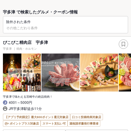
宇多津 で検索したグルメ・クーポン情報
除外された条件
その他こだわり条件
ぴこぴこ精肉店 宇多津
宇多津
焼肉・ホルモン
宇多津で味わえる宮崎牛の絶品焼肉！
4001～5000円
JR宇多津駅徒歩11分
【アプリ予約限定】最大800ポイント還元対象店
口コミ投稿特典対象店
ポイントプラス対象店
スマート支払い可
適格請求書発行事業者