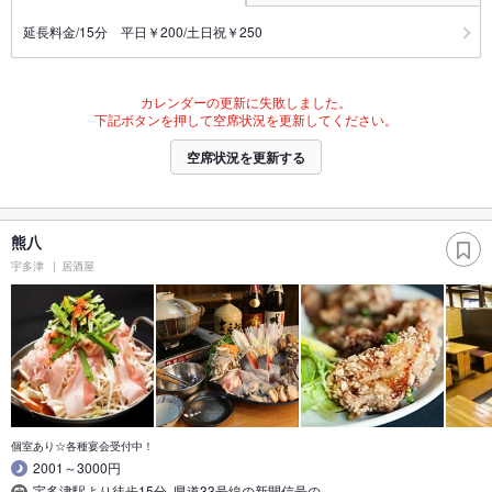
延長料金/15分 平日￥200/土日祝￥250
カレンダーの更新に失敗しました。
下記ボタンを押して空席状況を更新してください。
空席状況を更新する
熊八
宇多津
居酒屋
個室あり☆各種宴会受付中！
2001～3000円
宇多津駅より徒歩15分｡県道33号線の新開信号の…