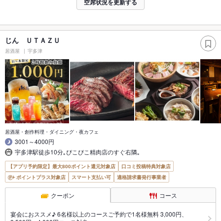
空席状況を更新する
じん ＵＴＡＺＵ
居酒屋
宇多津
居酒屋・創作料理・ダイニング・夜カフェ
3001～4000円
宇多津駅徒歩10分｡ぴこぴこ精肉店のすぐ右隣｡
【アプリ予約限定】最大800ポイント還元対象店
口コミ投稿特典対象店
ポイントプラス対象店
スマート支払い可
適格請求書発行事業者
クーポン
コース
宴会におススメ♪ 6名様以上のコースご予約で1名様無料 3,000円、