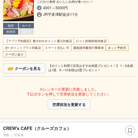
こだわり食材 おいしいお肉が食べたい！
4001～5000円
JR宇多津駅徒歩11分
個室
カード
禁煙席
喫煙席
【アプリ予約限定】最大800ポイント還元対象店
口コミ投稿特典対象店
ポイントプラス対象店
スマート支払い可
適格請求書発行事業者
ネット予約可
クーポンあり
【ポイント利用で店長おすすめ肉皿プレゼント！】 1～5名様
クーポンを見る
は1皿、6～10名様は2皿プレゼント！
カレンダーの更新に失敗しました。
下記ボタンを押して空席状況を更新してください。
空席状況を更新する
CREW's CAFE（クルーズカフェ）
洋食
宇多津