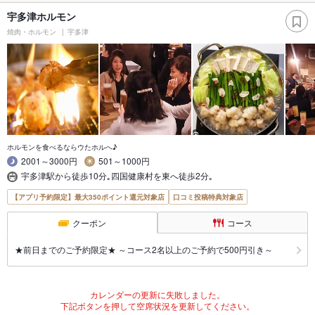
宇多津ホルモン
焼肉・ホルモン
宇多津
ホルモンを食べるならウたホルへ♪
2001～3000円
501～1000円
宇多津駅から徒歩10分｡四国健康村を東へ徒歩2分｡
【アプリ予約限定】最大350ポイント還元対象店
口コミ投稿特典対象店
クーポン
コース
★前日までのご予約限定★ ～コース2名以上のご予約で500円引き～
カレンダーの更新に失敗しました。
下記ボタンを押して空席状況を更新してください。