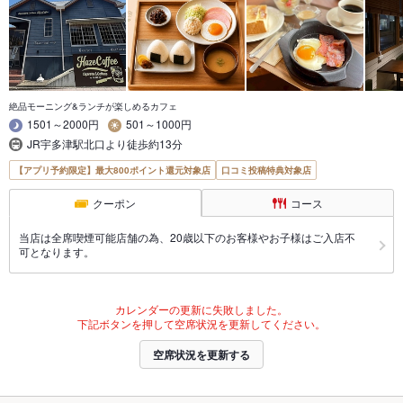
絶品モーニング&ランチが楽しめるカフェ
1501～2000円
501～1000円
JR宇多津駅北口より徒歩約13分
【アプリ予約限定】最大800ポイント還元対象店
口コミ投稿特典対象店
クーポン
コース
当店は全席喫煙可能店舗の為、20歳以下のお客様やお子様はご入店不
可となります。
カレンダーの更新に失敗しました。
下記ボタンを押して空席状況を更新してください。
空席状況を更新する