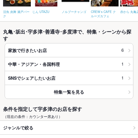
活魚 炎舞 瀬戸パー
じん UTAZU
ノルブーチャンゴ
CREW s CAFE ク
赤から 丸亀
ク
ルーズカフェ
丸亀･坂出･宇多津･善通寺･多度津で、特集・シーンから探
す
6
家族で行きたいお店
1
中華・アジアン・各国料理
1
SNSでシェアしたいお店
特集一覧を見る
条件を指定して宇多津のお店を探す
（現在の条件：カウンター席あり）
ジャンルで絞る