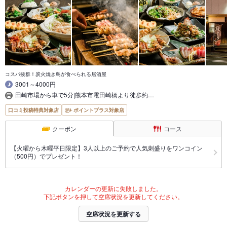
コスパ抜群！炭火焼き鳥が食べられる居酒屋
3001～4000円
田崎市場から車で5分|熊本市電田崎橋より徒歩約…
口コミ投稿特典対象店
ポイントプラス対象店
クーポン
コース
【火曜から木曜平日限定】3人以上のご予約で人気刺盛りをワンコイン
（500円）でプレゼント！
カレンダーの更新に失敗しました。
下記ボタンを押して空席状況を更新してください。
空席状況を更新する