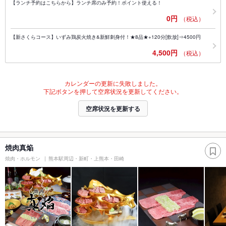
【ランチ予約はこちらから】ランチ席のみ予約！ポイント使える！
0円
（税込）
【新さくらコース】いずみ鶏炭火焼き&新鮮刺身付！★8品★+120分[飲放]⇒4500円
4,500円
（税込）
カレンダーの更新に失敗しました。
下記ボタンを押して空席状況を更新してください。
空席状況を更新する
焼肉真焔
焼肉・ホルモン
熊本駅周辺・新町・上熊本・田崎