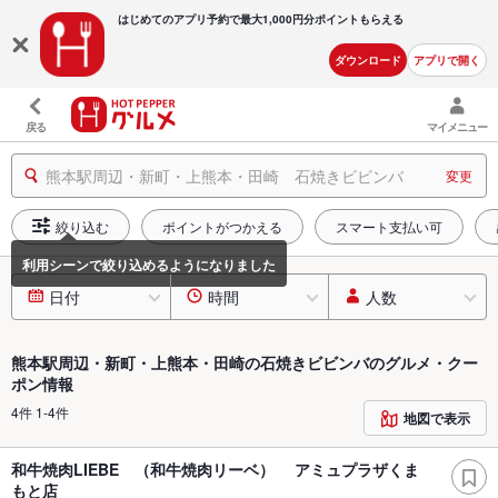
はじめてのアプリ予約で最大
1,000円分ポイントもらえる
ダウンロード
アプリで開く
戻る
マイメニュー
熊本駅周辺・新町・上熊本・田崎 石焼きビビンバ
変更
絞り込む
ポイントがつかえる
スマート支払い可
日付
時間
人数
熊本駅周辺・新町・上熊本・田崎の石焼きビビンバのグルメ・クー
ポン情報
4件 1-4件
地図で表示
和牛焼肉LIEBE （和牛焼肉リーベ） アミュプラザくま
もと店