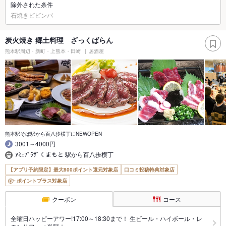
除外された条件
石焼きビビンバ
炭火焼き 郷土料理 ざっくばらん
熊本駅周辺・新町・上熊本・田崎
居酒屋
熊本駅そば駅から百八歩横丁にNEWOPEN
3001～4000円
ｱﾐｭﾌﾟﾗｻﾞくまもと 駅から百八歩横丁
【アプリ予約限定】最大800ポイント還元対象店
口コミ投稿特典対象店
ポイントプラス対象店
クーポン
コース
全曜日ハッピーアワー!17:00～18:30まで！ 生ビール・ハイボール・レ