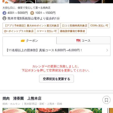
大切な日に、個室で安心して選べる焼肉店
4001～5000円
1001～1500円
熊本市電B系統段山電停より徒歩約1分
【アプリ予約限定】最大800ポイント還元対象店
口コミ投稿特典対象店
COIN+支払い可
ポイントプラス対象店
スマート支払い可
適格請求書発行事業者
クーポン
コース
【11名様以上の団体割】真焔コース 6,600円→6,000円！
カレンダーの更新に失敗しました。
下記ボタンを押して空席状況を更新してください。
空席状況を更新する
焼肉 清香園 上熊本店
焼肉・ホルモン
熊本駅周辺・新町・上熊本・田崎