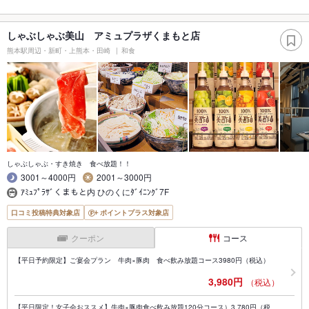
しゃぶしゃぶ美山 アミュプラザくまもと店
熊本駅周辺・新町・上熊本・田崎
和食
しゃぶしゃぶ・すき焼き 食べ放題！！
3001～4000円
2001～3000円
ｱﾐｭﾌﾟﾗｻﾞくまもと内 ひのくにﾀﾞｲﾆﾝｸﾞ7F
口コミ投稿特典対象店
ポイントプラス対象店
クーポン
コース
【平日予約限定】ご宴会プラン 牛肉×豚肉 食べ飲み放題コース3980円（税込）
3,980円
（税込）
【平日限定！女子会おススメ】牛肉×豚肉食べ飲み放題120分コース）3,780円（税