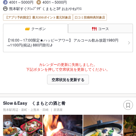
4001～5000円
4001～5000円
熊本駅すぐｱﾐｭﾌﾟﾗｻﾞくまもと3F おおやねﾃﾗｽ
【アプリ予約限定】最大350ポイント還元対象店
口コミ投稿特典対象店
クーポン
コース
【16:00～17:00限定★ハッピーアワー】 アルコール飲み放題1980円
→1100円(税込) 880円割引♪
カレンダーの更新に失敗しました。
下記ボタンを押して空席状況を更新してください。
空席状況を更新する
Slow＆Easy くまもとの酒と肴
熊本駅周辺・新町・上熊本・田崎
居酒屋