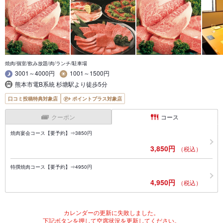
焼肉/個室/飲み放題/肉/ランチ/駐車場
3001～4000円
1001～1500円
熊本市電B系統 杉塘駅より徒歩5分
口コミ投稿特典対象店
ポイントプラス対象店
クーポン
コース
焼肉宴会コース【要予約】⇒3850円
3,850円
（税込）
特撰焼肉コース【要予約】⇒4950円
4,950円
（税込）
カレンダーの更新に失敗しました。
下記ボタンを押して空席状況を更新してください。