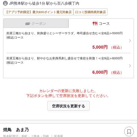
JR熊本駅から徒歩1分 駅から百八歩横丁内
【アプリ予約限定】最大800ポイント還元対象店
口コミ投稿特典対象店
クーポン
コース
前菜三種から始まり、刺身盛りとシーザーサラダ、寿司盛合せ含む≪全8品≫5000円
(税込)コース
5,000円
（税込）
前菜五種から始まり、鮮やかなお刺身馬刺し盛合せで食欲を刺激！≪全9品≫6000円
(税込)コース
6,000円
（税込）
カレンダーの更新に失敗しました。
下記ボタンを押して空席状況を更新してください。
空席状況を更新する
焼鳥 あま乃
熊本駅周辺・新町・上熊本・田崎
居酒屋