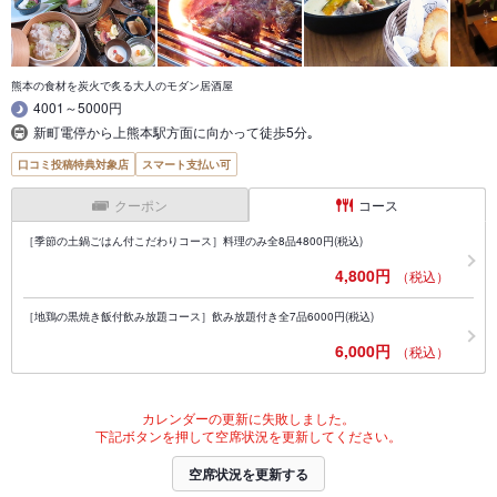
熊本の食材を炭火で炙る大人のモダン居酒屋
4001～5000円
新町電停から上熊本駅方面に向かって徒歩5分｡
口コミ投稿特典対象店
スマート支払い可
クーポン
コース
［季節の土鍋ごはん付こだわりコース］料理のみ全8品4800円(税込)
4,800円
（税込）
［地鶏の黒焼き飯付飲み放題コース］飲み放題付き全7品6000円(税込)
6,000円
（税込）
カレンダーの更新に失敗しました。
下記ボタンを押して空席状況を更新してください。
空席状況を更新する