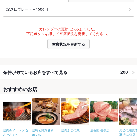
記念日プレート＋1500円
カレンダーの更新に失敗しました。
下記ボタンを押して空席状況を更新してください。
空席状況を更新する
280
条件が似ているお店をすべて見る
おすすめのお店
焼肉ダイニング な
焼鳥と野菜巻き
焼肉ふじの蔵
清香園 長嶺店
肥後の海賊 
んべんでん
uguisu
軍 光の森店