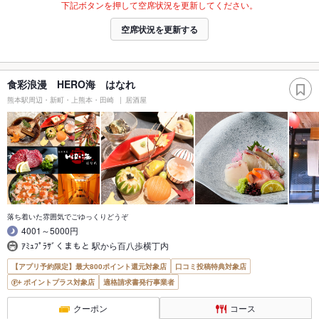
下記ボタンを押して空席状況を更新してください。
空席状況を更新する
食彩浪漫 HERO海 はなれ
熊本駅周辺・新町・上熊本・田崎
居酒屋
落ち着いた雰囲気でごゆっくりどうぞ
4001～5000円
ｱﾐｭﾌﾟﾗｻﾞくまもと 駅から百八歩横丁内
【アプリ予約限定】最大800ポイント還元対象店
口コミ投稿特典対象店
ポイントプラス対象店
適格請求書発行事業者
クーポン
コース