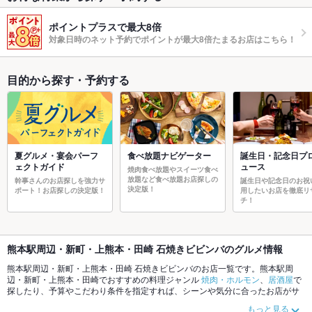
ポイントプラスで最大8倍
対象日時のネット予約でポイントが最大8倍たまるお店はこちら！
目的から探す・予約する
夏グルメ・宴会パーフ
食べ放題ナビゲーター
誕生日・記念日プ
ェクトガイド
ュース
焼肉食べ放題やスイーツ食べ
放題など食べ放題お店探しの
幹事さんのお店探しを強力サ
誕生日や記念日のお祝
決定版！
ポート！お店探しの決定版！
用したいお店を徹底リ
チ！
熊本駅周辺・新町・上熊本・田崎 石焼きビビンバのグルメ情報
熊本駅周辺・新町・上熊本・田崎 石焼きビビンバのお店一覧です。熊本駅周
辺・新町・上熊本・田崎でおすすめの料理ジャンル
焼肉・ホルモン
、
居酒屋
で
探したり、予算やこだわり条件を指定すれば、シーンや気分に合ったお店がサ
クサク探せます。ご希望に合ったお店が見つからなかったら、近隣のエリア
光
もっと見る