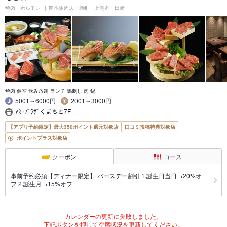
焼肉・ホルモン
熊本駅周辺・新町・上熊本・田崎
焼肉 個室 飲み放題 ランチ 馬刺し 肉 鍋
5001～6000円
2001～3000円
ｱﾐｭﾌﾟﾗｻﾞくまもと7F
【アプリ予約限定】最大350ポイント還元対象店
口コミ投稿特典対象店
ポイントプラス対象店
クーポン
コース
事前予約必須【ディナー限定】 バースデー割引 1.誕生日当日→20%オ
フ 2.誕生月→15%オフ
カレンダーの更新に失敗しました。
下記ボタンを押して空席状況を更新してください。