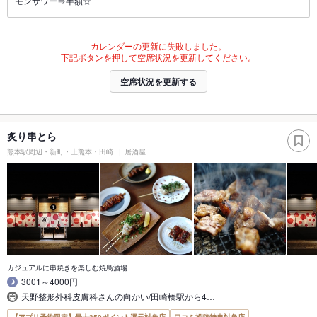
モンサワー⇒半額☆
カレンダーの更新に失敗しました。
下記ボタンを押して空席状況を更新してください。
空席状況を更新する
炙り串とら
熊本駅周辺・新町・上熊本・田崎
居酒屋
カジュアルに串焼きを楽しむ焼鳥酒場
3001～4000円
天野整形外科皮膚科さんの向かい/田崎橋駅から4…