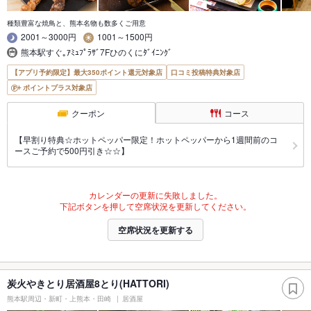
種類豊富な焼鳥と、熊本名物も数多くご用意
2001～3000円
1001～1500円
熊本駅すぐ｡ｱﾐｭﾌﾟﾗｻﾞ7Fひのくにﾀﾞｲﾆﾝｸﾞ
【アプリ予約限定】最大350ポイント還元対象店
口コミ投稿特典対象店
ポイントプラス対象店
クーポン
コース
【早割り特典☆ホットペッパー限定！ホットペッパーから1週間前のコ
ースご予約で500円引き☆☆】
カレンダーの更新に失敗しました。
下記ボタンを押して空席状況を更新してください。
空席状況を更新する
炭火やきとり居酒屋8とり(HATTORI)
熊本駅周辺・新町・上熊本・田崎
居酒屋