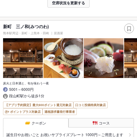
空席状況を更新する
新町 三ノ和(みつのわ)
熊本駅周辺・新町・上熊本・田崎
居酒屋
炭火と日本酒と、旬を味わう一夜
5001～6000円
段山町駅から徒歩1分
【アプリ予約限定】最大800ポイント還元対象店
口コミ投稿特典対象店
ポイントプラス対象店
適格請求書発行事業者
クーポン
コース
誕生日やお祝いごと お祝いサプライズプレート 1000円～ご用意します