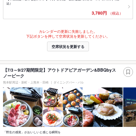
込）
3,780円
（税込）
カレンダーの更新に失敗しました。
下記ボタンを押して空席状況を更新してください。
空席状況を更新する
【7/3～9/27期間限定】アウトドアビアガーデン&BBQbyス
ノーピーク
熊本駅周辺・新町・上熊本・田崎
ダイニングバー・バル
「野生の感覚」がおいしいと感じる瞬間を