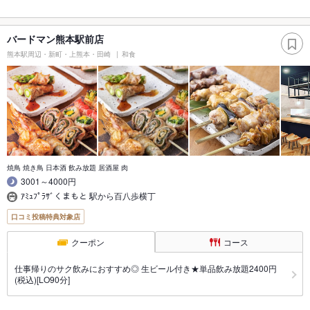
バードマン熊本駅前店
熊本駅周辺・新町・上熊本・田崎
和食
焼鳥 焼き鳥 日本酒 飲み放題 居酒屋 肉
3001～4000円
ｱﾐｭﾌﾟﾗｻﾞくまもと 駅から百八歩横丁
口コミ投稿特典対象店
クーポン
コース
仕事帰りのサク飲みにおすすめ◎ 生ビール付き★単品飲み放題2400円
(税込)[LO90分]