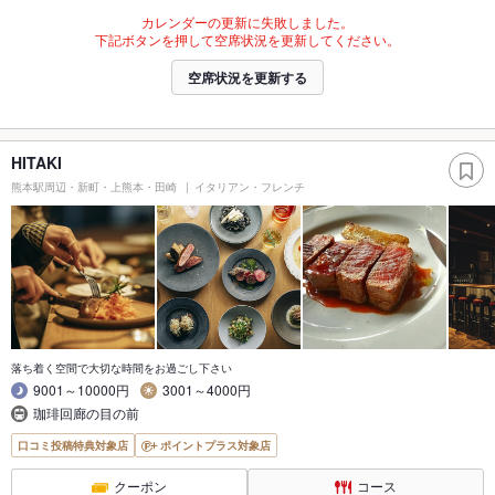
カレンダーの更新に失敗しました。
下記ボタンを押して空席状況を更新してください。
空席状況を更新する
HITAKI
熊本駅周辺・新町・上熊本・田崎
イタリアン・フレンチ
落ち着く空間で大切な時間をお過ごし下さい
9001～10000円
3001～4000円
珈琲回廊の目の前
口コミ投稿特典対象店
ポイントプラス対象店
クーポン
コース