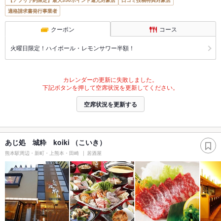
【アプリ予約限定】最大350ポイント還元対象店
口コミ投稿特典対象店
適格請求書発行事業者
クーポン
コース
火曜日限定！ハイボール・レモンサワー半額！
カレンダーの更新に失敗しました。
下記ボタンを押して空席状況を更新してください。
空席状況を更新する
あじ処 城粋 koiki （こいき）
熊本駅周辺・新町・上熊本・田崎
居酒屋