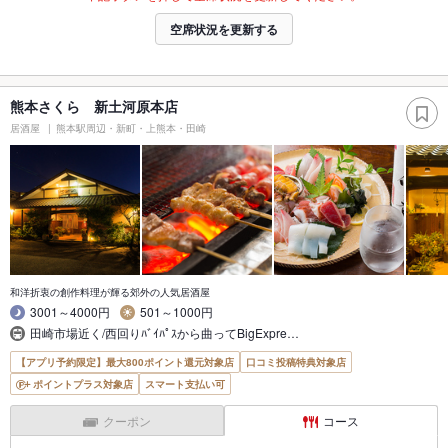
空席状況を更新する
熊本さくら 新土河原本店
居酒屋
熊本駅周辺・新町・上熊本・田崎
和洋折衷の創作料理が輝る郊外の人気居酒屋
3001～4000円
501～1000円
田崎市場近く/西回りﾊﾞｲﾊﾟｽから曲ってBigExpre…
【アプリ予約限定】最大800ポイント還元対象店
口コミ投稿特典対象店
ポイントプラス対象店
スマート支払い可
クーポン
コース