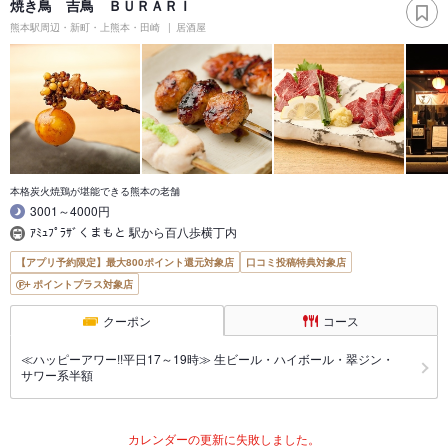
焼き鳥 吉鳥 ＢＵＲＡＲＩ
熊本駅周辺・新町・上熊本・田崎
居酒屋
本格炭火焼鶏が堪能できる熊本の老舗
3001～4000円
ｱﾐｭﾌﾟﾗｻﾞくまもと 駅から百八歩横丁内
【アプリ予約限定】最大800ポイント還元対象店
口コミ投稿特典対象店
ポイントプラス対象店
クーポン
コース
≪ハッピーアワー!!平日17～19時≫ 生ビール・ハイボール・翠ジン・
サワー系半額
カレンダーの更新に失敗しました。