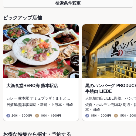
検索条件変更
ピックアップ店舗
大漁食堂HERO海 熊本駅店
黒のハンバーグ PRODUCE
牛焼肉 LIEBE
カレー 熊本駅 アミュプラザくまもと…
人気焼肉店LIEBE監修、ハン
居酒屋/熊本駅周辺・新町・上熊本・田崎
焼肉・ホルモン/熊本駅周辺・
本・田崎
2001～3000円
1001～1500円
1501～2000円
1501～200
お得な特集から探す・予約する