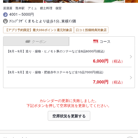
居酒屋 熊本駅 アミュ 郷土料理 個室
4001～5000円
ｱﾐｭﾌﾟﾗｻﾞくまもとより徒歩1分､東横ｲﾝ隣
【アプリ予約限定】最大350ポイント還元対象店
口コミ投稿特典対象店
クーポン
コース
【8月～9月】造り・揚物・ヒノモト豚のソテーなど全8品6000円(税込)
6,000円
（税込）
【8月～9月】造り・揚物・肥後赤牛ステーキなど全10品7000円(税込)
7,000円
（税込）
カレンダーの更新に失敗しました。
下記ボタンを押して空席状況を更新してください。
空席状況を更新する