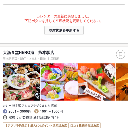
カレンダーの更新に失敗しました。
下記ボタンを押して空席状況を更新してください。
空席状況を更新する
大漁食堂HERO海 熊本駅店
熊本駅周辺・新町・上熊本・田崎
居酒屋
カレー 熊本駅 アミュプラザくまもと 馬刺
2001～3000円
1001～1500円
肥後よかﾓﾝ市場 新幹線口駅内 1F
【アプリ予約限定】最大800ポイント還元対象店
口コミ投稿特典対象店