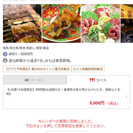
焼鳥/焼き鳥/熊本/馬刺し/個室/宴会
4001～5000円
蔚山町駅から徒歩1分｡みちば食堂跡地｡
【アプリ予約限定】最大800ポイント還元対象店
口コミ投稿特典対象店
クーポン
コース
【※先着10名様限定】3時間飲み放題付き！厳選焼き鳥や馬ひものたたき、釜飯など全
8品
5,000円
（税込）
カレンダーの更新に失敗しました。
下記ボタンを押して空席状況を更新してください。