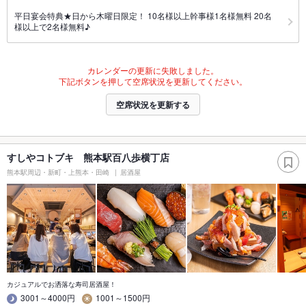
平日宴会特典★日から木曜日限定！ 10名様以上幹事様1名様無料 20名
様以上で2名様無料♪
カレンダーの更新に失敗しました。
下記ボタンを押して空席状況を更新してください。
空席状況を更新する
すしやコトブキ 熊本駅百八歩横丁店
熊本駅周辺・新町・上熊本・田崎
居酒屋
カジュアルでお洒落な寿司居酒屋！
3001～4000円
1001～1500円