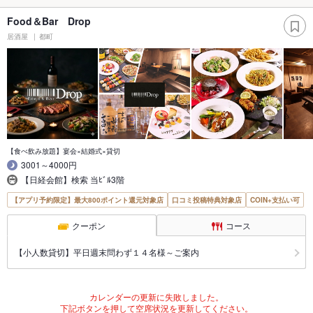
Food＆Bar Drop
居酒屋
都町
【食べ飲み放題】宴会×結婚式×貸切
3001～4000円
【日経会館】検索 当ﾋﾞﾙ3階
【アプリ予約限定】最大800ポイント還元対象店
口コミ投稿特典対象店
COIN+支払い可
クーポン
コース
【小人数貸切】平日週末問わず１４名様～ご案内
カレンダーの更新に失敗しました。
下記ボタンを押して空席状況を更新してください。