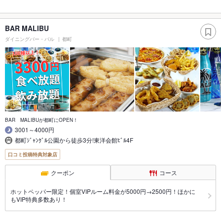
BAR MALIBU
ダイニングバー・バル
都町
BAR MALIBUが都町にOPEN！
3001～4000円
都町ｼﾞｬﾝｸﾞﾙ公園から徒歩3分!東洋会館ﾋﾞﾙ4F
口コミ投稿特典対象店
クーポン
コース
ホットペッパー限定！個室VIPルーム料金が5000円→2500円！ほかに
もVIP特典多数あり！