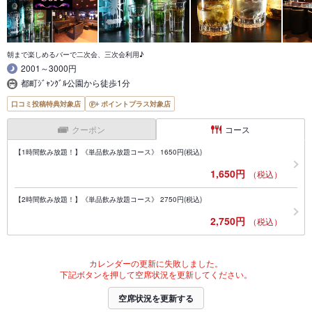
朝まで楽しめるバーで二次会、三次会利用♪
2001～3000円
都町ｼﾞｬﾝｸﾞﾙ公園から徒歩1分
口コミ投稿特典対象店
ポイントプラス対象店
クーポン
コース
【1時間飲み放題！】《単品飲み放題コース》 1650円(税込)
1,650円
（税込）
【2時間飲み放題！】《単品飲み放題コース》 2750円(税込)
2,750円
（税込）
カレンダーの更新に失敗しました。
下記ボタンを押して空席状況を更新してください。
空席状況を更新する