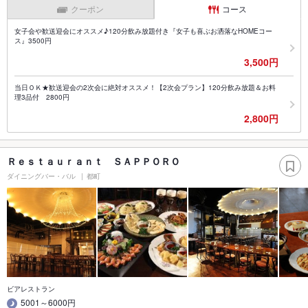
クーポン
コース
女子会や歓送迎会にオススメ♪120分飲み放題付き『女子も喜ぶお洒落なHOMEコー
ス』3500円
3,500円
当日ＯＫ★歓送迎会の2次会に絶対オススメ！【2次会プラン】120分飲み放題＆お料
理3品付 2800円
2,800円
Ｒｅｓｔａｕｒａｎｔ ＳＡＰＰＯＲＯ
ダイニングバー・バル
都町
ビアレストラン
5001～6000円