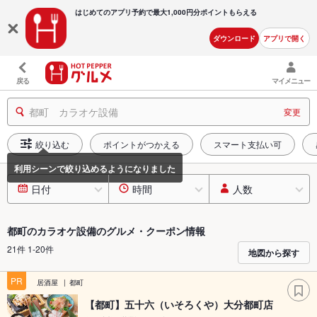
はじめてのアプリ予約で最大
1,000円分ポイントもらえる
ダウンロード
アプリで開く
戻る
マイメニュー
都町 カラオケ設備
変更
絞り込む
ポイントがつかえる
スマート支払い可
日付
時間
人数
都町のカラオケ設備のグルメ・クーポン情報
21件 1-20件
地図から探す
PR
居酒屋
都町
【都町】五十六（いそろくや）大分都町店