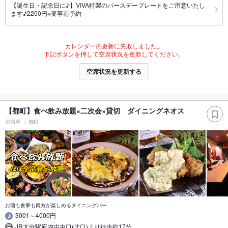
【誕生日・記念日に♪】VIVA特製のバースデープレートをご用意いたし
ます♪2200円※要事前予約
カレンダーの更新に失敗しました。
下記ボタンを押して空席状況を更新してください。
空席状況を更新する
【都町】食べ飲み放題×二次会×貸切 ダイニングネオス
居酒屋
都町
お酒も食事も両方が楽しめるダイニングバー
3001～4000円
JR大分駅府内中央口(北口)より徒歩約17分