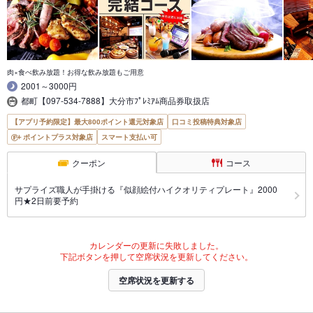
肉×食べ飲み放題！お得な飲み放題もご用意
2001～3000円
都町【097-534-7888】大分市ﾌﾟﾚﾐｱﾑ商品券取扱店
【アプリ予約限定】最大800ポイント還元対象店
口コミ投稿特典対象店
ポイントプラス対象店
スマート支払い可
クーポン
コース
サプライズ職人が手掛ける『似顔絵付ハイクオリティプレート』2000
円★2日前要予約
カレンダーの更新に失敗しました。
下記ボタンを押して空席状況を更新してください。
空席状況を更新する