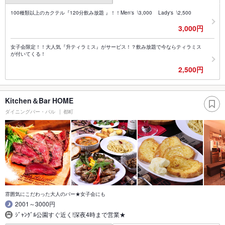
100種類以上のカクテル『120分飲み放題 』！！Men's \3,000 Lady's \2,500
3,000円
女子会限定！！大人気『升ティラミス』がサービス！？飲み放題で今ならティラミス
が付いてくる！
2,500円
Kitchen＆Bar HOME
ダイニングバー・バル
都町
雰囲気にこだわった大人のバー★女子会にも
2001～3000円
ｼﾞｬﾝｸﾞﾙ公園すぐ近く!深夜4時まで営業★