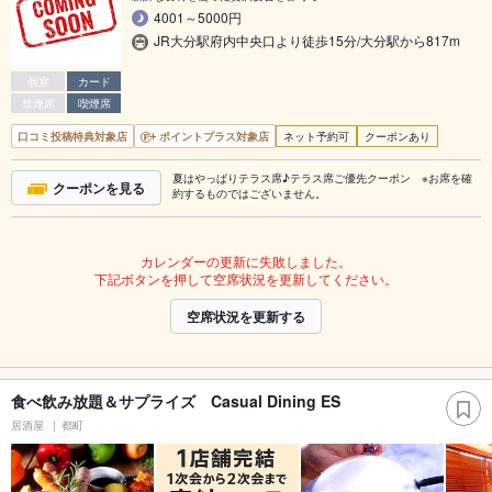
4001～5000円
JR大分駅府内中央口より徒歩15分/大分駅から817m
個室
カード
禁煙席
喫煙席
口コミ投稿特典対象店
ポイントプラス対象店
ネット予約可
クーポンあり
夏はやっぱりテラス席♪テラス席ご優先クーポン ※お席を確
クーポンを見る
約するものではございません。
カレンダーの更新に失敗しました。
下記ボタンを押して空席状況を更新してください。
空席状況を更新する
食べ飲み放題＆サプライズ Casual Dining ES
居酒屋
都町