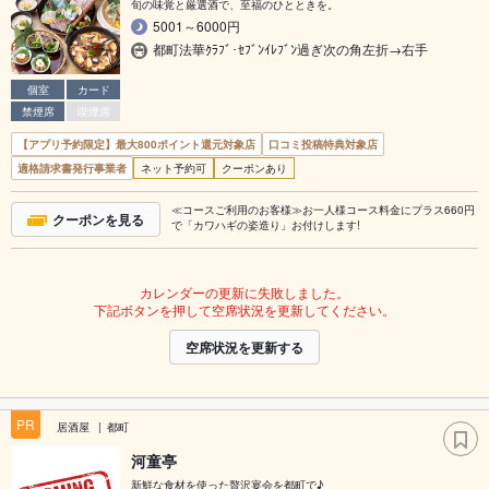
旬の味覚と厳選酒で、至福のひとときを。
5001～6000円
都町法華ｸﾗﾌﾞ･ｾﾌﾞﾝｲﾚﾌﾞﾝ過ぎ次の角左折→右手
個室
カード
禁煙席
喫煙席
【アプリ予約限定】最大800ポイント還元対象店
口コミ投稿特典対象店
適格請求書発行事業者
ネット予約可
クーポンあり
≪コースご利用のお客様≫お一人様コース料金にプラス660円
クーポンを見る
で「カワハギの姿造り」お付けします!
カレンダーの更新に失敗しました。
下記ボタンを押して空席状況を更新してください。
空席状況を更新する
PR
居酒屋
都町
河童亭
新鮮な食材を使った贅沢宴会を都町で♪