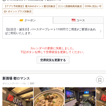
【アプリ予約限定】最大800ポイント還元対象店
口コミ投稿特典対象店
COIN+支払い可
ポイントプラス対象店
クーポン
コース
【記念日・誕生日】バースデープレート1100円でご用意♪ご要望があれ
ばご対応いたします。
カレンダーの更新に失敗しました。
下記ボタンを押して空席状況を更新してください。
空席状況を更新する
新酒場 都ロマンス
ダイニングバー・バル
都町