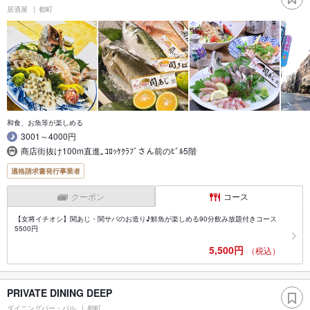
居酒屋
都町
和食、お魚等が楽しめる
3001～4000円
商店街抜け100m直進｡ｺﾛｯｹｸﾗﾌﾞさん前のﾋﾞﾙ5階
適格請求書発行事業者
クーポン
コース
【女将イチオシ】関あじ・関サバのお造り♪鮮魚が楽しめる90分飲み放題付きコース
5500円
5,500円
（税込）
PRIVATE DINING DEEP
ダイニングバー・バル
都町