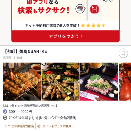
【都町】焼鳥&BAR IKE
居酒屋
都町
朝まで飲める全席喫煙可能な居酒屋です♪
3001～4000円
ｼﾞｬﾝｸﾞﾙ公園より徒歩1分､ﾚｲﾝﾎﾞｰ会館2階奥
口コミ投稿特典対象店
ポイントプラス対象店