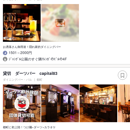
お洒落さん御用達！隠れ家的ダイニングバー
1501～2000円
ｼﾞｬﾝｸﾞﾙ公園のすぐ隣!!ﾚﾝｶﾞのﾋﾞﾙの4F
貸切 ダーツバー capital83
ダイニングバー・バル
都町
都町に初上陸！つけ麺×ダーツ×カラオケ