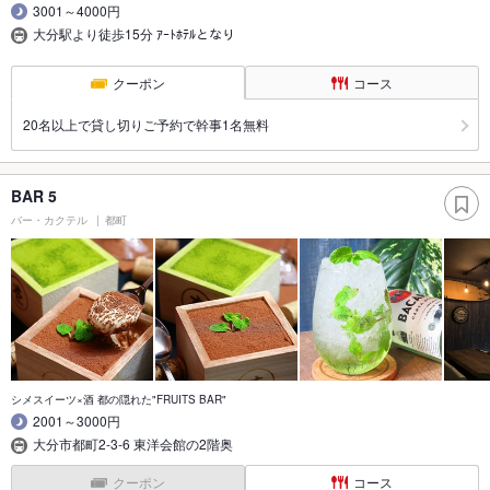
3001～4000円
大分駅より徒歩15分 ｱｰﾄﾎﾃﾙとなり
クーポン
コース
20名以上で貸し切りご予約で幹事1名無料
BAR 5
バー・カクテル
都町
シメスイーツ×酒 都の隠れた"FRUITS BAR"
2001～3000円
大分市都町2-3-6 東洋会館の2階奥
クーポン
コース