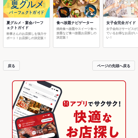
夏グルメ・宴会パーフ
食べ放題ナビゲーター
女子会完全ガイド
ェクトガイド
焼肉食べ放題やスイーツ食べ
女子会向けサービスが
放題など食べ放題お店探しの
ているお得なお店がい
幹事さんのお店探しを強力サ
決定版！
い！
ポート！お店探しの決定版！
戻る
ページの先頭へ戻る