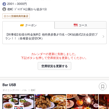
2001～3000円
都町･ｼﾞｬﾝｸﾞﾙ公園から徒歩1分
口コミ投稿特典対象店
クーポン
コース
【幹事様2名様分料金無料】他特典多数♪15名～OK!結婚式2次会貸切プ
ラン！！（各種宴会貸切OK）
カレンダーの更新に失敗しました。
下記ボタンを押して空席状況を更新してください。
空席状況を更新する
Bar USB
ダイニングバー・バル
都町