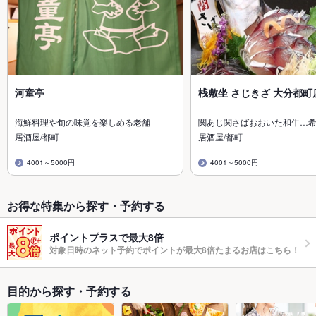
河童亭
桟敷坐 さじきざ 大分都町
海鮮料理や旬の味覚を楽しめる老舗
関あじ関さばおおいた和牛…
居酒屋/都町
居酒屋/都町
4001～5000円
4001～5000円
お得な特集から探す・予約する
ポイントプラスで最大8倍
対象日時のネット予約でポイントが最大8倍たまるお店はこちら！
目的から探す・予約する