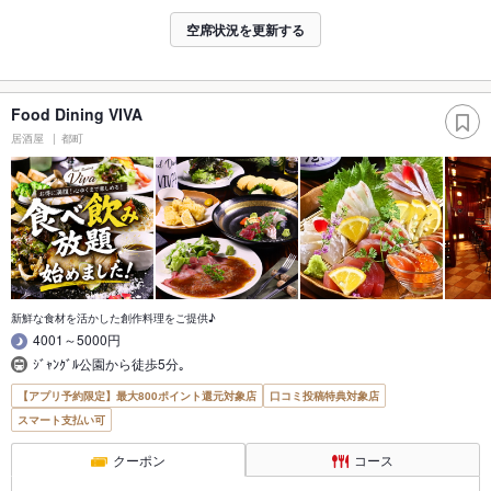
空席状況を更新する
Food Dining VIVA
居酒屋
都町
新鮮な食材を活かした創作料理をご提供♪
4001～5000円
ｼﾞｬﾝｸﾞﾙ公園から徒歩5分｡
【アプリ予約限定】最大800ポイント還元対象店
口コミ投稿特典対象店
スマート支払い可
クーポン
コース