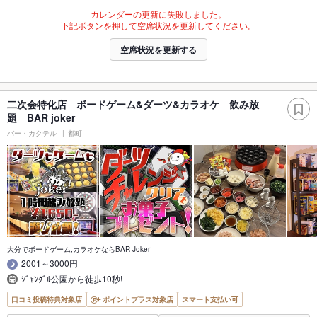
カレンダーの更新に失敗しました。
下記ボタンを押して空席状況を更新してください。
空席状況を更新する
二次会特化店 ボードゲーム&ダーツ&カラオケ 飲み放
題 BAR joker
バー・カクテル
都町
大分でボードゲーム,カラオケならBAR Joker
2001～3000円
ｼﾞｬﾝｸﾞﾙ公園から徒歩10秒!
口コミ投稿特典対象店
ポイントプラス対象店
スマート支払い可