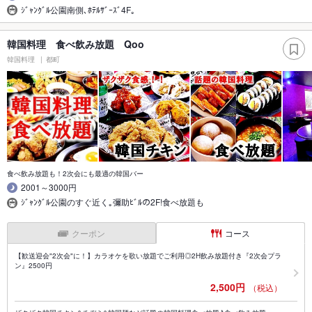
ｼﾞｬﾝｸﾞﾙ公園南側､ﾎﾃﾙｻﾞｰｽﾞ4F｡
韓国料理 食べ飲み放題 Qoo
韓国料理
都町
食べ飲み放題も！2次会にも最適の韓国バー
2001～3000円
ｼﾞｬﾝｸﾞﾙ公園のすぐ近く｡彌助ﾋﾞﾙの2F!食べ放題も
クーポン
コース
【歓送迎会"2次会"に！】カラオケを歌い放題でご利用◎2H飲み放題付き『2次会プラ
ン』2500円
2,500円
（税込）