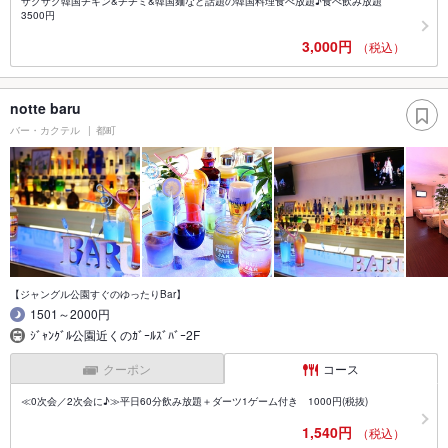
ザクザク韓国チキン&チヂミ&韓国麺など話題の韓国料理食べ放題♪食べ飲み放題
3500円
3,000円
（税込）
notte baru
バー・カクテル
都町
【ジャングル公園すぐのゆったりBar】
1501～2000円
ｼﾞｬﾝｸﾞﾙ公園近くのｶﾞｰﾙｽﾞﾊﾞｰ2F
クーポン
コース
≪0次会／2次会に♪≫平日60分飲み放題＋ダーツ1ゲーム付き 1000円(税抜)
1,540円
（税込）