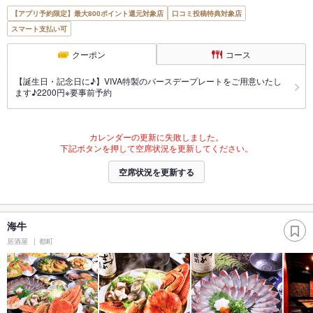
【アプリ予約限定】最大800ポイント還元対象店
口コミ投稿特典対象店
スマート支払い可
クーポン
コース
【誕生日・記念日に♪】VIVA特製のバースデープレートをご用意いたし
ます♪2200円※要事前予約
カレンダーの更新に失敗しました。
下記ボタンを押して空席状況を更新してください。
空席状況を更新する
海牛
居酒屋
都町