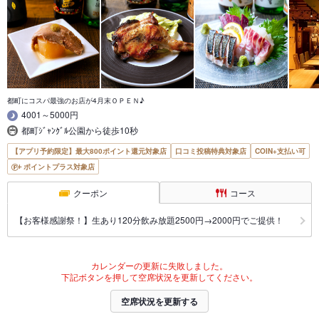
都町にコスパ最強のお店が4月末ＯＰＥＮ♪
4001～5000円
都町ｼﾞｬﾝｸﾞﾙ公園から徒歩10秒
【アプリ予約限定】最大800ポイント還元対象店
口コミ投稿特典対象店
COIN+支払い可
ポイントプラス対象店
クーポン
コース
【お客様感謝祭！】生あり120分飲み放題2500円→2000円でご提供！
カレンダーの更新に失敗しました。
下記ボタンを押して空席状況を更新してください。
空席状況を更新する