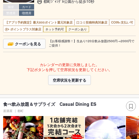
都町ｼﾞｬﾝｸﾞﾙ公園から徒歩10秒
個室
カード
禁煙席
喫煙席
【アプリ予約限定】最大800ポイント還元対象店
口コミ投稿特典対象店
COIN+支払い可
ポイントプラス対象店
ネット予約可
クーポンあり
【お客様感謝祭！】生あり120分飲み放題2500円→2000円で
クーポンを見る
ご提供！
カレンダーの更新に失敗しました。
下記ボタンを押して空席状況を更新してください。
空席状況を更新する
食べ飲み放題＆サプライズ Casual Dining ES
居酒屋
都町