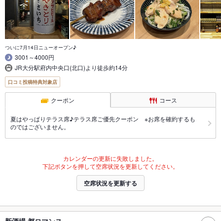
ついに7月14日ニューオープン♪
3001～4000円
JR大分駅府内中央口(北口)より徒歩約14分
口コミ投稿特典対象店
クーポン
コース
夏はやっぱりテラス席♪テラス席ご優先クーポン ※お席を確約するも
のではございません。
カレンダーの更新に失敗しました。
下記ボタンを押して空席状況を更新してください。
空席状況を更新する