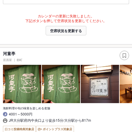
カレンダーの更新に失敗しました。
下記ボタンを押して空席状況を更新してください。
空席状況を更新する
河童亭
居酒屋
都町
海鮮料理や旬の味覚を楽しめる老舗
4001～5000円
JR大分駅府内中央口より徒歩15分/大分駅から817m
口コミ投稿特典対象店
ポイントプラス対象店