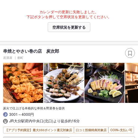
カレンダーの更新に失敗しました。
下記ボタンを押して空席状況を更新してください。
空席状況を更新する
串焼とやさい巻の店 炭次郎
居酒屋
都町
炭火で仕上げる本格的な串焼＆野菜巻を提供
3001～4000円
JR大分駅府内中央口(北口)より徒歩約16分
【アプリ予約限定】最大350ポイント還元対象店
口コミ投稿特典対象店
COIN+支払い可