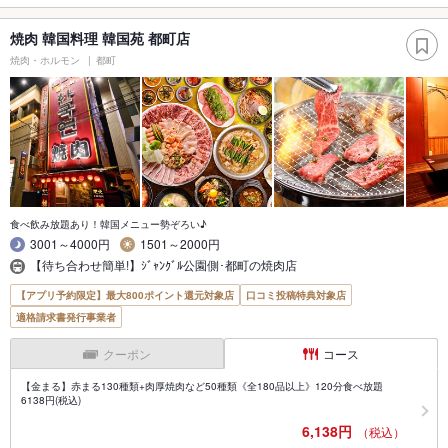
焼肉 韓国料理 韓国苑 都町店
焼肉・ホルモン
都町
食べ飲み放題あり！韓国メニュー勢ぞろい♪
3001～4000円
1501～2000円
【待ち合わせ簡単!】ｼﾞｬﾝｸﾞﾙ公園側･都町の焼肉店
【アプリ予約限定】最大800ポイント還元対象店
口コミ投稿特典対象店
適格請求書発行事業者
クーポン
コース
【金まる】赤まる130種類+肉厚焼肉など50種類《全180品以上》120分食べ放題
6138円(税込)
6,138円
（税込）