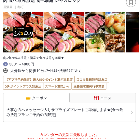
居酒屋
都町
肉×食べ飲み放題！個室で食べ放題を満喫★
3001～4000円
大分駅から徒歩10分｡ｱｰﾄﾎﾃﾙ･法華ｸﾗﾌﾞ近く
【アプリ予約限定】最大800ポイント還元対象店
口コミ投稿特典対象店
ポイントプラス対象店
スマート支払い可
適格請求書発行事業者
クーポン
コース
大事な方へメッセージ入りサプライズプレートご準備します★(食べ飲
み放題プランご予約の方限定)
カレンダーの更新に失敗しました。