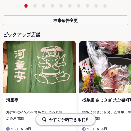
検索条件変更
ピックアップ店舗
河童亭
桟敷坐 さじきざ 大分都町
海鮮料理や旬の味覚を楽しめる老舗
関あじ関さばおおいた和牛…
居酒屋/都町
居酒屋/都町
今すぐ予約できるお店
4001～5000円
4001～5000円