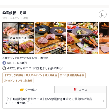
季寄鉄板 月星
焼肉・ホルモン
都町
各種ブランド和牛の鉄板焼き/大分/肉/接待
5001～6000円
JR大分駅府内中央口(北口)より徒歩約16分
【アプリ予約限定】最大350ポイント還元対象店
口コミ投稿特典対象店
ポイントプラス対象店
クーポン
コース
【1日1組限定8月特別コース】飲み放題付き◆求める最高峰の逸品
を・・・◆6600円～