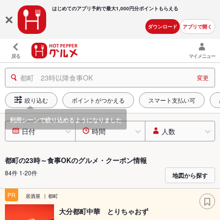
はじめてのアプリ予約で最大
1,000円分ポイントもらえる
ダウンロード
アプリで開く
戻る
マイメニュー
都町 23時以降食事OK
変更
絞り込む
ポイントがつかえる
スマート支払い可
日付
時間
人数
都町の23時～食事OKのグルメ・クーポン情報
84件 1-20件
地図から探す
PR
居酒屋
都町
大分都町中華 とりちゃおず