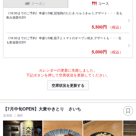
クーポン
コース
《19:30までのご予約》串盛り5種,冠地鶏のたたき,りゅうきゅう,デザート・・・生も
飲み放題付2H
5,500円
（税込）
《19:30までのご予約》串盛り5種,茄子とトマトのオーブン焼き,デザートも・・・生
も飲放題付2H
5,000円
（税込）
カレンダーの更新に失敗しました。
下記ボタンを押して空席状況を更新してください。
空席状況を更新する
【7月中旬OPEN】大衆やきとり さいち
居酒屋
都町