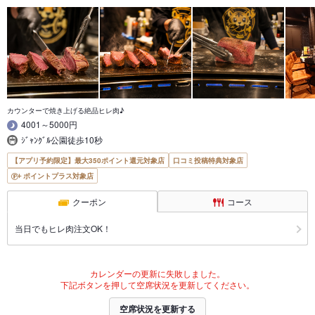
カウンターで焼き上げる絶品ヒレ肉♪
4001～5000円
ｼﾞｬﾝｸﾞﾙ公園徒歩10秒
【アプリ予約限定】最大350ポイント還元対象店
口コミ投稿特典対象店
ポイントプラス対象店
クーポン
コース
当日でもヒレ肉注文OK！
カレンダーの更新に失敗しました。
下記ボタンを押して空席状況を更新してください。
空席状況を更新する