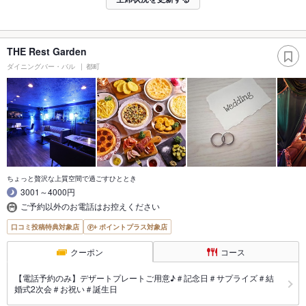
THE Rest Garden
ダイニングバー・バル
都町
ちょっと贅沢な上質空間で過ごすひととき
3001～4000円
ご予約以外のお電話はお控えください
口コミ投稿特典対象店
ポイントプラス対象店
クーポン
コース
【電話予約のみ】デザートプレートご用意♪＃記念日＃サプライズ＃結
婚式2次会＃お祝い＃誕生日