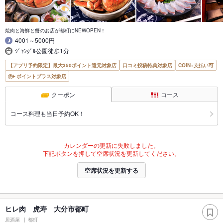
焼肉と海鮮と蟹のお店が都町にNEWOPEN！
4001～5000円
ｼﾞｬﾝｸﾞﾙ公園徒歩1分
【アプリ予約限定】最大350ポイント還元対象店
口コミ投稿特典対象店
COIN+支払い可
ポイントプラス対象店
クーポン
コース
コース料理も当日予約OK！
カレンダーの更新に失敗しました。
下記ボタンを押して空席状況を更新してください。
空席状況を更新する
ヒレ肉 虎寿 大分市都町
居酒屋
都町