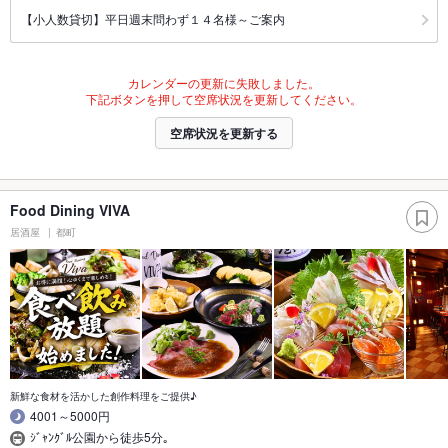
【小人数貸切】平日週末問わず１４名様～ご案内
カレンダーの更新に失敗しました。
下記ボタンを押して空席状況を更新してください。
空席状況を更新する
Food Dining VIVA
居酒屋
都町
新鮮な食材を活かした創作料理をご提供♪
4001～5000円
ｼﾞｬﾝｸﾞﾙ公園から徒歩5分｡