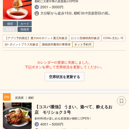
都町に大衆中華の居酒屋がOPEN!
2001～3000円
大分駅から徒歩15分､都町ｺﾛｯｹ倶楽部目の前｡
個室
カード
禁煙席
喫煙席
【アプリ予約限定】最大800ポイント還元対象店
口コミ投稿特典対象店
COIN+支払い可
ポイントプラス対象店
適格請求書発行事業者
ネット予約可
カレンダーの更新に失敗しました。
下記ボタンを押して空席状況を更新してください。
空席状況を更新する
PR
居酒屋
都町
【コスパ最強】 うまい、遊べて、酔えるお
店 モリショク３号
創作料理が楽しめる居酒屋が都町にOPEN！
4001～5000円