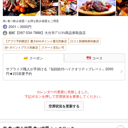
肉×食べ飲み放題！お得な飲み放題もご用意
2001～3000円
都町【097-534-7888】大分市ﾌﾟﾚﾐｱﾑ商品券取扱店
【アプリ予約限定】最大800ポイント還元対象店
口コミ投稿特典対象店
ポイントプラス対象店
スマート支払い可
クーポン
コース
サプライズ職人が手掛ける『似顔絵付ハイクオリティプレート』2000
円★2日前要予約
カレンダーの更新に失敗しました。
下記ボタンを押して空席状況を更新してください。
空席状況を更新する
肉 食べ飲み放題 食べ放題 シャカロック