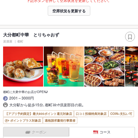
下記ボタンを押して空席状況を更新してください。
空席状況を更新する
大分都町中華 とりちゃおず
居酒屋
都町
都町に大衆中華のお店がOPEN♪
2001～3000円
大分駅から徒歩15分､都町ｺﾛｯｹ倶楽部目の前｡
【アプリ予約限定】最大800ポイント還元対象店
口コミ投稿特典対象店
COIN+支払い可
ポイントプラス対象店
適格請求書発行事業者
クーポン
コース