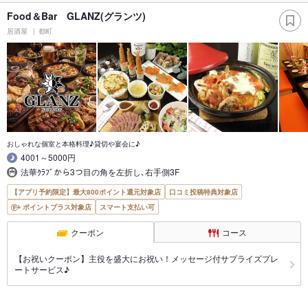
Food＆Bar GLANZ(グランツ)
居酒屋
都町
おしゃれな個室と本格料理♪貸切や宴会に♪
4001～5000円
法華ｸﾗﾌﾞから3つ目の角を左折し､右手側3F
【アプリ予約限定】最大800ポイント還元対象店
口コミ投稿特典対象店
ポイントプラス対象店
スマート支払い可
クーポン
コース
【お祝いクーポン】主役を盛大にお祝い！メッセージ付サプライズプレ
ートサービス♪