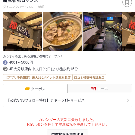
新酒場 都ロマンス
ダイニングバー・バル
都町
カラオケを楽しめる酒場が都町にオープン！
4001～5000円
JR大分駅府内中央口(北口)より徒歩約15分
【アプリ予約限定】最大350ポイント還元対象店
口コミ投稿特典対象店
クーポン
コース
【公式SNSフォロー特典】テキーラ1杯サービス
カレンダーの更新に失敗しました。
下記ボタンを押して空席状況を更新してください。
空席状況を更新する