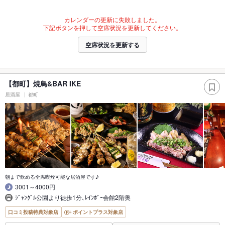
カレンダーの更新に失敗しました。
下記ボタンを押して空席状況を更新してください。
空席状況を更新する
【都町】焼鳥&BAR IKE
居酒屋
都町
朝まで飲める全席喫煙可能な居酒屋です♪
3001～4000円
ｼﾞｬﾝｸﾞﾙ公園より徒歩1分､ﾚｲﾝﾎﾞｰ会館2階奥
口コミ投稿特典対象店
ポイントプラス対象店