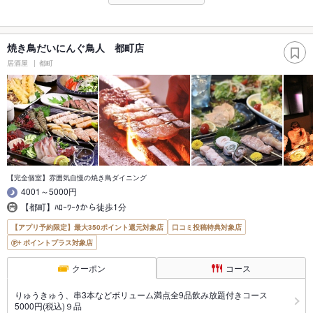
焼き鳥だいにんぐ鳥人 都町店
居酒屋
都町
【完全個室】雰囲気自慢の焼き鳥ダイニング
4001～5000円
【都町】ﾊﾛｰﾜｰｸから徒歩1分
【アプリ予約限定】最大350ポイント還元対象店
口コミ投稿特典対象店
ポイントプラス対象店
クーポン
コース
りゅうきゅう、串3本などボリューム満点全9品飲み放題付きコース
5000円(税込)９品