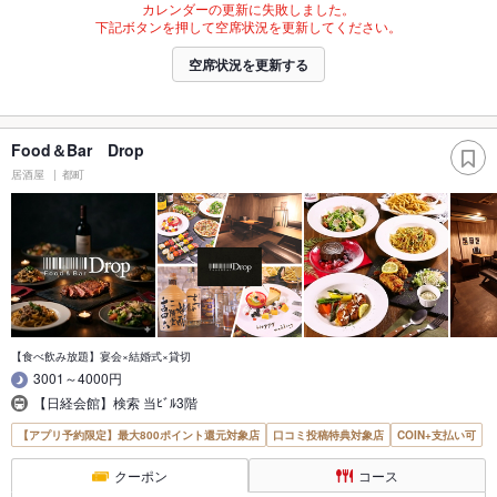
カレンダーの更新に失敗しました。
下記ボタンを押して空席状況を更新してください。
空席状況を更新する
Food＆Bar Drop
居酒屋
都町
【食べ飲み放題】宴会×結婚式×貸切
3001～4000円
【日経会館】検索 当ﾋﾞﾙ3階
【アプリ予約限定】最大800ポイント還元対象店
口コミ投稿特典対象店
COIN+支払い可
クーポン
コース