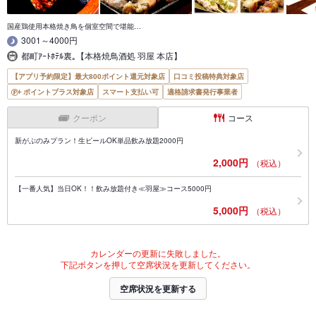
国産鶏使用本格焼き鳥を個室空間で堪能…
3001～4000円
都町ｱｰﾄﾎﾃﾙ裏｡【本格焼鳥酒処 羽屋 本店】
【アプリ予約限定】最大800ポイント還元対象店
口コミ投稿特典対象店
ポイントプラス対象店
スマート支払い可
適格請求書発行事業者
クーポン
コース
新がぶのみプラン！生ビールOK単品飲み放題2000円
2,000円
（税込）
【一番人気】当日OK！！飲み放題付き≪羽屋≫コース5000円
5,000円
（税込）
カレンダーの更新に失敗しました。
下記ボタンを押して空席状況を更新してください。
空席状況を更新する