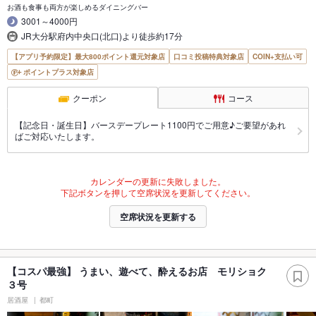
お酒も食事も両方が楽しめるダイニングバー
3001～4000円
JR大分駅府内中央口(北口)より徒歩約17分
【アプリ予約限定】最大800ポイント還元対象店
口コミ投稿特典対象店
COIN+支払い可
ポイントプラス対象店
クーポン
コース
【記念日・誕生日】バースデープレート1100円でご用意♪ご要望があれ
ばご対応いたします。
カレンダーの更新に失敗しました。
下記ボタンを押して空席状況を更新してください。
空席状況を更新する
【コスパ最強】 うまい、遊べて、酔えるお店 モリショク
３号
居酒屋
都町