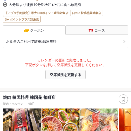
大分駅より徒歩10分!ﾗﾝﾁ/ﾃﾞｨﾅｰ共に食べ放題有
【アプリ予約限定】最大800ポイント還元対象店
口コミ投稿特典対象店
ポイントプラス対象店
クーポン
コース
お食事のご利用で駐車場2H無料
カレンダーの更新に失敗しました。
下記ボタンを押して空席状況を更新してください。
空席状況を更新する
焼肉 韓国料理 韓国苑 都町店
焼肉・ホルモン
都町