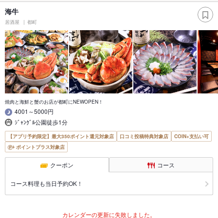
海牛
居酒屋
都町
焼肉と海鮮と蟹のお店が都町にNEWOPEN！
4001～5000円
ｼﾞｬﾝｸﾞﾙ公園徒歩1分
【アプリ予約限定】最大350ポイント還元対象店
口コミ投稿特典対象店
COIN+支払い可
ポイントプラス対象店
クーポン
コース
コース料理も当日予約OK！
カレンダーの更新に失敗しました。