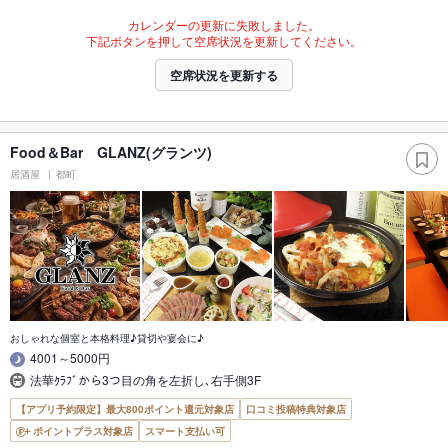
カレンダーの更新に失敗しました。
下記ボタンを押して空席状況を更新してください。
空席状況を更新する
Food＆Bar GLANZ(グランツ)
居酒屋
都町
おしゃれな個室と本格料理♪貸切や宴会に♪
4001～5000円
法華ｸﾗﾌﾞから3つ目の角を左折し､右手側3F
【アプリ予約限定】最大800ポイント還元対象店
口コミ投稿特典対象店
ポイントプラス対象店
スマート支払い可