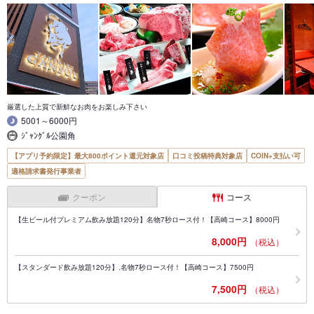
厳選した上質で新鮮なお肉をお楽しみ下さい
5001～6000円
ｼﾞｬﾝｸﾞﾙ公園角
【アプリ予約限定】最大800ポイント還元対象店
口コミ投稿特典対象店
COIN+支払い可
適格請求書発行事業者
クーポン
コース
【生ビール付プレミアム飲み放題120分】名物7秒ロース付！【高崎コース】8000円
8,000円
（税込）
【スタンダード飲み放題120分】.名物7秒ロース付！【高崎コース】7500円
7,500円
（税込）