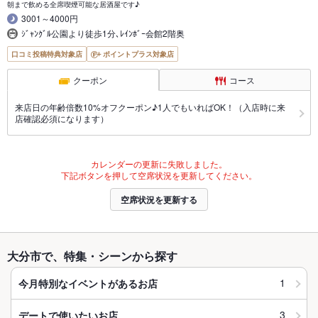
朝まで飲める全席喫煙可能な居酒屋です♪
3001～4000円
ｼﾞｬﾝｸﾞﾙ公園より徒歩1分､ﾚｲﾝﾎﾞｰ会館2階奥
口コミ投稿特典対象店
ポイントプラス対象店
クーポン
コース
来店日の年齢倍数10%オフクーポン♪1人でもいればOK！（入店時に来
店確認必須になります）
カレンダーの更新に失敗しました。
下記ボタンを押して空席状況を更新してください。
空席状況を更新する
大分市で、特集・シーンから探す
1
今月特別なイベントがあるお店
3
デートで使いたいお店