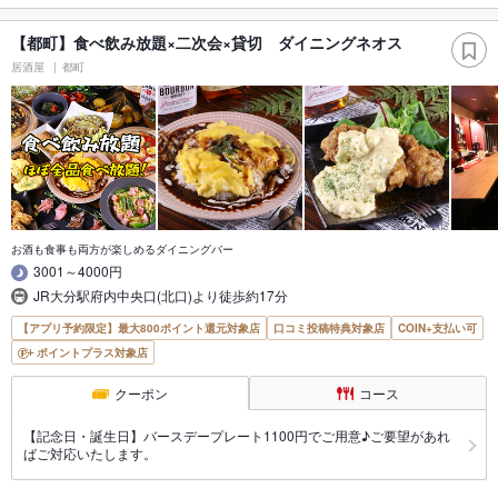
【都町】食べ飲み放題×二次会×貸切 ダイニングネオス
居酒屋
都町
お酒も食事も両方が楽しめるダイニングバー
3001～4000円
JR大分駅府内中央口(北口)より徒歩約17分
【アプリ予約限定】最大800ポイント還元対象店
口コミ投稿特典対象店
COIN+支払い可
ポイントプラス対象店
クーポン
コース
【記念日・誕生日】バースデープレート1100円でご用意♪ご要望があれ
ばご対応いたします。