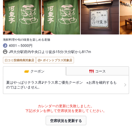
海鮮料理や旬の味覚を楽しめる老舗
4001～5000円
JR大分駅府内中央口より徒歩15分/大分駅から817m
口コミ投稿特典対象店
ポイントプラス対象店
クーポン
コース
夏はやっぱりテラス席♪テラス席ご優先クーポン ※お席を確約するも
のではございません。
カレンダーの更新に失敗しました。
下記ボタンを押して空席状況を更新してください。
空席状況を更新する