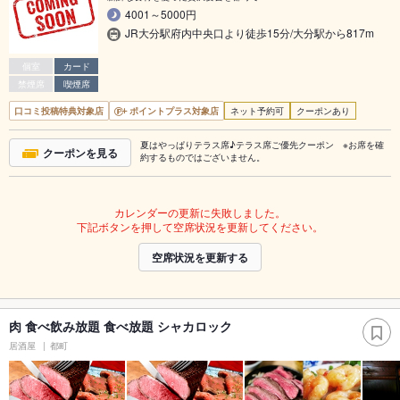
4001～5000円
JR大分駅府内中央口より徒歩15分/大分駅から817m
個室
カード
禁煙席
喫煙席
口コミ投稿特典対象店
ポイントプラス対象店
ネット予約可
クーポンあり
夏はやっぱりテラス席♪テラス席ご優先クーポン ※お席を確
クーポンを見る
約するものではございません。
カレンダーの更新に失敗しました。
下記ボタンを押して空席状況を更新してください。
空席状況を更新する
肉 食べ飲み放題 食べ放題 シャカロック
居酒屋
都町