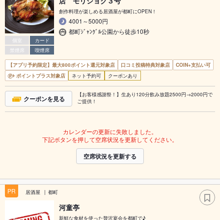
店 モリショク３号
創作料理が楽しめる居酒屋が都町にOPEN！
4001～5000円
都町ｼﾞｬﾝｸﾞﾙ公園から徒歩10秒
個室
カード
禁煙席
喫煙席
【アプリ予約限定】最大800ポイント還元対象店
口コミ投稿特典対象店
COIN+支払い可
ポイントプラス対象店
ネット予約可
クーポンあり
【お客様感謝祭！】生あり120分飲み放題2500円→2000円で
クーポンを見る
ご提供！
カレンダーの更新に失敗しました。
下記ボタンを押して空席状況を更新してください。
空席状況を更新する
PR
居酒屋
都町
河童亭
新鮮な食材を使った贅沢宴会を都町で♪