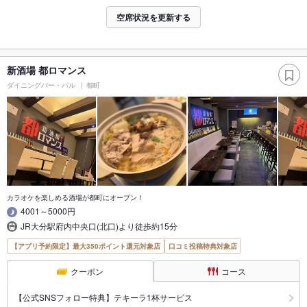
空席状況を更新する
新酒場 都ロマンス
ダイニングバー・バル
都町
カラオケを楽しめる酒場が都町にオープン！
4001～5000円
JR大分駅府内中央口(北口)より徒歩約15分
【アプリ予約限定】最大350ポイント還元対象店
口コミ投稿特典対象店
クーポン
コース
【公式SNSフォロー特典】テキーラ1杯サービス