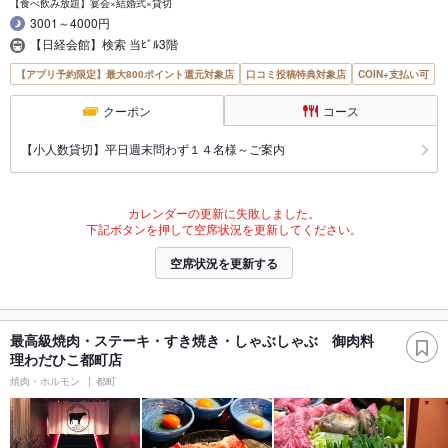
【食べ飲み放題】宴会×結婚式×貸切
3001～4000円
【日経会館】検索 当ﾋﾞﾙ3階
【アプリ予約限定】最大800ポイント還元対象店
口コミ投稿特典対象店
COIN+支払い可
クーポン
コース
【小人数貸切】平日週末問わず１４名様～ご案内
カレンダーの更新に失敗しました。
下記ボタンを押して空席状況を更新してください。
空席状況を更新する
最高級焼肉・ステーキ・すき焼き・しゃぶしゃぶ 御肉料
理わだひこ都町店
焼肉・ホルモン
都町