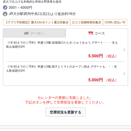
炭火で仕上げる本格的な串焼＆野菜巻を提供
3001～4000円
JR大分駅府内中央口(北口)より徒歩約16分
【アプリ予約限定】最大350ポイント還元対象店
口コミ投稿特典対象店
COIN+支払い可
クーポン
コース
《19:30までのご予約》串盛り5種,冠地鶏のたたき,りゅうきゅう,デザート・・・生も
飲み放題付2H
5,500円
（税込）
《19:30までのご予約》串盛り5種,茄子とトマトのオーブン焼き,デザートも・・・生
も飲放題付2H
5,000円
（税込）
カレンダーの更新に失敗しました。
下記ボタンを押して空席状況を更新してください。
空席状況を更新する