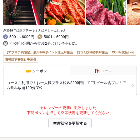
創業49年焼肉ステーキすき焼きしゃぶしゃぶ
5001～6000円
5001～6000円
ｼﾞｬﾝｸﾞﾙ公園から徒歩2分｡ﾌｧﾐﾘｰﾏｰﾄそば｡
【アプリ予約限定】最大800ポイント還元対象店
口コミ投稿特典対象店
COIN+支払い可
適格請求書発行事業者
クーポン
コース
コースご利用で！お一人様プラス税込2200円にて "生ビール含プレミア
ム飲み放題120分"OK！
カレンダーの更新に失敗しました。
下記ボタンを押して空席状況を更新してください。
空席状況を更新する