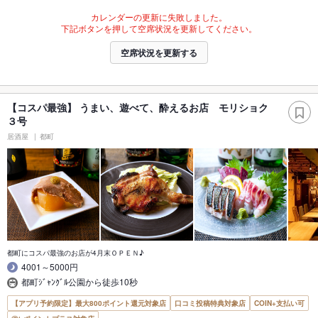
カレンダーの更新に失敗しました。
下記ボタンを押して空席状況を更新してください。
空席状況を更新する
【コスパ最強】 うまい、遊べて、酔えるお店 モリショク
３号
居酒屋
都町
都町にコスパ最強のお店が4月末ＯＰＥＮ♪
4001～5000円
都町ｼﾞｬﾝｸﾞﾙ公園から徒歩10秒
【アプリ予約限定】最大800ポイント還元対象店
口コミ投稿特典対象店
COIN+支払い可