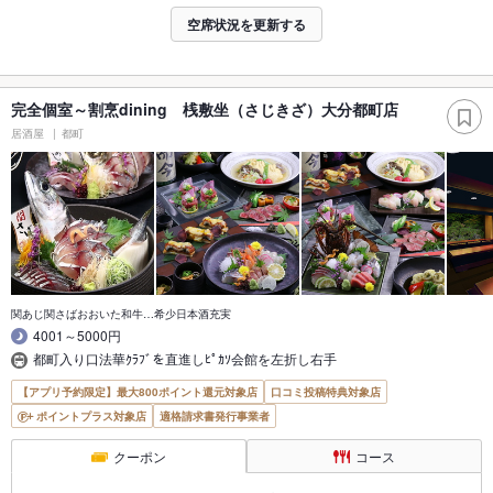
空席状況を更新する
完全個室～割烹dining 桟敷坐（さじきざ）大分都町店
居酒屋
都町
関あじ関さばおおいた和牛…希少日本酒充実
4001～5000円
都町入り口法華ｸﾗﾌﾞを直進しﾋﾟｶｿ会館を左折し右手
【アプリ予約限定】最大800ポイント還元対象店
口コミ投稿特典対象店
ポイントプラス対象店
適格請求書発行事業者
クーポン
コース