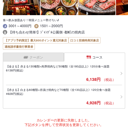
食べ飲み放題あり！韓国メニュー勢ぞろい♪
3001～4000円
1501～2000円
【待ち合わせ簡単!】ｼﾞｬﾝｸﾞﾙ公園側･都町の焼肉店
【アプリ予約限定】最大800ポイント還元対象店
口コミ投稿特典対象店
適格請求書発行事業者
クーポン
コース
【金まる】赤まる130種類+肉厚焼肉など50種類《全180品以上》120分食べ放題
6138円(税込)
6,138円
（税込）
【赤まる】白まる60種類+赤漬け焼肉など70種類《全130品以上》120分食べ放題
4928円(税込)
4,928円
（税込）
カレンダーの更新に失敗しました。
下記ボタンを押して空席状況を更新してください。