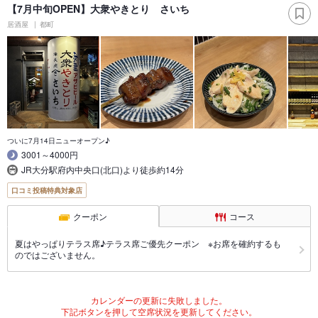
【7月中旬OPEN】大衆やきとり さいち
居酒屋
都町
ついに7月14日ニューオープン♪
3001～4000円
JR大分駅府内中央口(北口)より徒歩約14分
口コミ投稿特典対象店
クーポン
コース
夏はやっぱりテラス席♪テラス席ご優先クーポン ※お席を確約するも
のではございません。
カレンダーの更新に失敗しました。
下記ボタンを押して空席状況を更新してください。