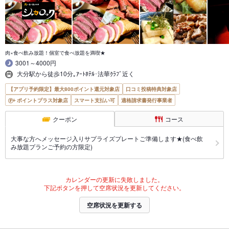
肉×食べ飲み放題！個室で食べ放題を満喫★
3001～4000円
大分駅から徒歩10分｡ｱｰﾄﾎﾃﾙ･法華ｸﾗﾌﾞ近く
【アプリ予約限定】最大800ポイント還元対象店
口コミ投稿特典対象店
ポイントプラス対象店
スマート支払い可
適格請求書発行事業者
クーポン
コース
大事な方へメッセージ入りサプライズプレートご準備します★(食べ飲
み放題プランご予約の方限定)
カレンダーの更新に失敗しました。
下記ボタンを押して空席状況を更新してください。
空席状況を更新する