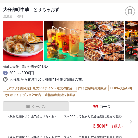
大分都町中華 とりちゃおず
居酒屋
都町
都町に大衆中華のお店がOPEN♪
2001～3000円
大分駅から徒歩15分､都町ｺﾛｯｹ倶楽部目の前｡
【アプリ予約限定】最大800ポイント還元対象店
口コミ投稿特典対象店
COIN+支払い可
ポイントプラス対象店
適格請求書発行事業者
クーポン
コース
《飲み放題付き》全7品とりちゃおずコース＋500円で生あり飲み放題に変更可能◎
3,500円
（税込）
《飲み放題付き》全8品とりちゃおずコース＋500円で生あり飲み放題に変更可能◎