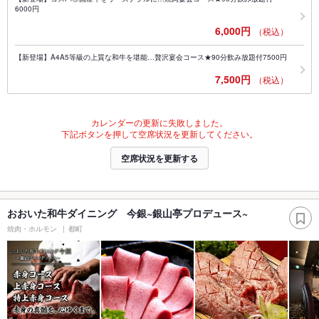
6000円
6,000円
（税込）
【新登場】A4A5等級の上質な和牛を堪能…贅沢宴会コース★90分飲み放題付7500円
7,500円
（税込）
カレンダーの更新に失敗しました。
下記ボタンを押して空席状況を更新してください。
空席状況を更新する
おおいた和牛ダイニング 今銀~銀山亭プロデュース~
焼肉・ホルモン
都町