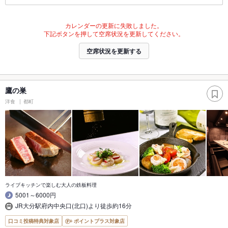
カレンダーの更新に失敗しました。
下記ボタンを押して空席状況を更新してください。
空席状況を更新する
鷹の巣
洋食
都町
ライブキッチンで楽しむ大人の鉄板料理
5001～6000円
JR大分駅府内中央口(北口)より徒歩約16分
口コミ投稿特典対象店
ポイントプラス対象店