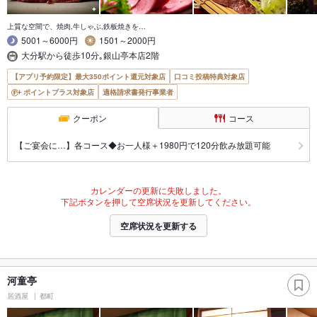
上質な空間で、焼肉,牛しゃぶ,鉄板焼きを…
5001～6000円
1501～2000円
大分駅から徒歩10分｡銀山亭本店2階
【アプリ予約限定】最大350ポイント還元対象店
口コミ投稿特典対象店
ポイントプラス対象店
適格請求書発行事業者
クーポン
コース
【ご宴会に…】各コース◆お一人様＋1980円で120分飲み放題可能
カレンダーの更新に失敗しました。
下記ボタンを押して空席状況を更新してください。
空席状況を更新する
河童亭
居酒屋
都町