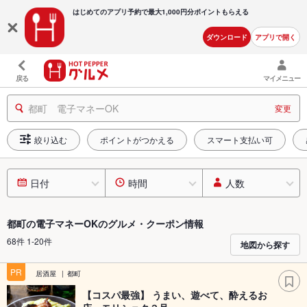
はじめてのアプリ予約で最大
1,000円分ポイントもらえる
ダウンロード
アプリで開く
戻る
マイメニュー
都町 電子マネーOK
変更
絞り込む
ポイントがつかえる
スマート支払い可
日付
時間
人数
都町の電子マネーOKのグルメ・クーポン情報
68件 1-20件
地図から探す
PR
居酒屋
都町
【コスパ最強】 うまい、遊べて、酔えるお