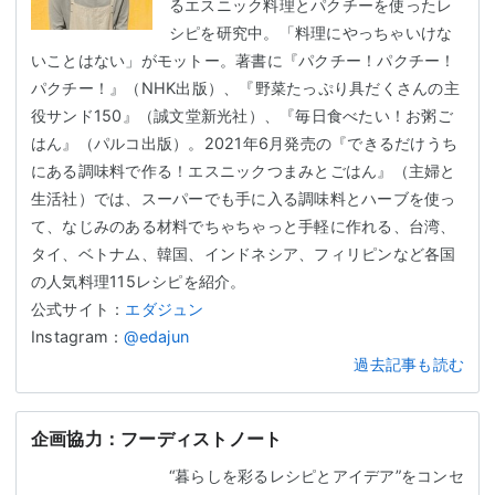
るエスニック料理とパクチーを使ったレ
シピを研究中。「料理にやっちゃいけな
いことはない」がモットー。著書に『パクチー！パクチー！
パクチー！』（NHK出版）、『野菜たっぷり具だくさんの主
役サンド150』（誠文堂新光社）、『毎日食べたい！お粥ご
はん』（パルコ出版）。2021年6月発売の『できるだけうち
にある調味料で作る！エスニックつまみとごはん』（主婦と
生活社）では、スーパーでも手に入る調味料とハーブを使っ
て、なじみのある材料でちゃちゃっと手軽に作れる、台湾、
タイ、ベトナム、韓国、インドネシア、フィリピンなど各国
の人気料理115レシピを紹介。
公式サイト：
エダジュン
Instagram：
@edajun
過去記事も読む
企画協力：フーディストノート
“暮らしを彩るレシピとアイデア”をコンセ