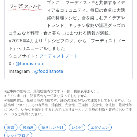
プトに、 フーディスト®と共創するメデ
ィア＆コミュニティ。毎日の食卓に大活
躍の料理レシピ、食を楽しむアイデアや
トレンド、キッチン収納や調理グッズの
コラムなど料理・食と暮らしにまつわる情報が満載。
※2025年4月より「レシピブログ」から「フーディストノー
ト」へリニューアルしました
ウェブサイト：
フーディストノート
X：
@foodistnote
Instagram：
@foodistnote
※記事内の価格は、原則総額表示です（一部、税抜表示あり）。
※『メシ通』は、記事広告を一切取り扱っておりません。
※掲載内容は、投稿当時の情報です。細心の注意を払って運営をしておりますが、当
該情報について、その有用性、適合性、完全性、正確性、安全性、合法性、最新性等
について、いかなる保証もするものではありません。ご自身の判断と責任において本
ページをご利用ください。
東京
居酒屋
焼きしいたけ
レシピ
エダジュン
レシピブログ