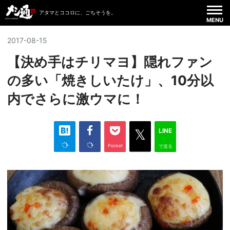
アタマとココロに、ごちそうを。
MENU
2017
-
08
-
15
【決め手はチリマヨ】隠れファン
の多い「焼きしいたけ」、10分以
内でさらに激ウマに！
LINE
Pocket
で送る